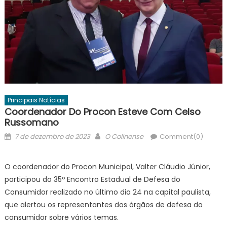
Principais Notícias
Coordenador Do Procon Esteve Com Celso
Russomano
Posted
Author
7 de dezembro de 2023
O Colinense
Comment(0)
on
O coordenador do Procon Municipal, Valter Cláudio Júnior,
participou do 35º Encontro Estadual de Defesa do
Consumidor realizado no último dia 24 na capital paulista,
que alertou os representantes dos órgãos de defesa do
consumidor sobre vários temas.