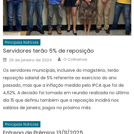
Principais Notícias
Servidores terão 5% de reposição
Author
Posted
O Colinense
26 de janeiro de 2024
on
Os servidores municipais, inclusive do magistério, terão
reposição salarial de 5% referente ao exercício do ano
passado, mas que a inflação medida pelo IPCA que foi de
4,62%. A decisão foi tomada em reunião realizada no último
dia 15 que definiu também que a reposição incidirá nos
salários de janeiro, pagos no próximo mês.
Principais Notícias
Entrega de Prêmios 13/11/2025