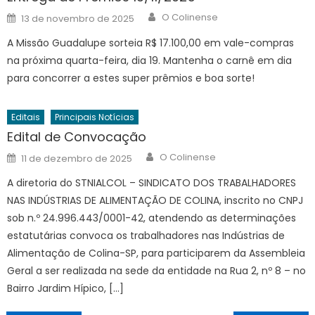
Author
Posted
O Colinense
13 de novembro de 2025
on
A Missão Guadalupe sorteia R$ 17.100,00 em vale-compras
na próxima quarta-feira, dia 19. Mantenha o carnê em dia
para concorrer a estes super prêmios e boa sorte!
Editais
Principais Notícias
Edital de Convocação
Author
Posted
O Colinense
11 de dezembro de 2025
on
A diretoria do STNIALCOL – SINDICATO DOS TRABALHADORES
NAS INDÚSTRIAS DE ALIMENTAÇÃO DE COLINA, inscrito no CNPJ
sob n.º 24.996.443/0001-42, atendendo as determinações
estatutárias convoca os trabalhadores nas Indústrias de
Alimentação de Colina-SP, para participarem da Assembleia
Geral a ser realizada na sede da entidade na Rua 2, nº 8 – no
Bairro Jardim Hípico, […]