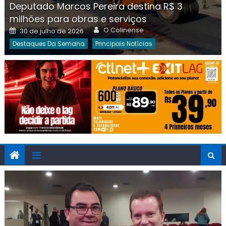
Deputado Marcos Pereira destina R$ 3
milhões para obras e serviços
Author
Posted
O Colinense
30 de julho de 2026
on
Destaques Da Semana
Principais Notícias