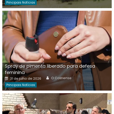
Principais Notícias
Spray de pimenta liberado para defesa
feminina
Author
Posted
O Colinense
31 de julho de 2026
on
Principais Notícias