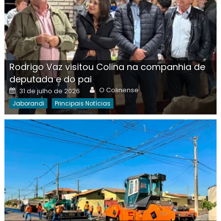
Rodrigo Vaz visitou Colina na companhia de
deputada e do pai
Author
Posted
O Colinense
31 de julho de 2026
on
Jaborandi
Principais Notícias