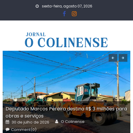
Skip
sexta-feira, agosto 07, 2026
to
content
Deputado Marcos Pereira destina R$ 3 milhões para
obras e serviços
Author
Posted
O Colinense
30 de julho de 2026
on
Comment(0)