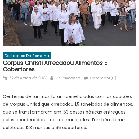
Destaques Da Semana
Corpus Christi Arrecadou Alimentos E
Cobertores
Posted
Author
16 de junho de 2023
O Colinense
Comment(0)
on
Centenas de famílias foram beneficiadas com as doações
de Corpus Christi que arrecadou 1,5 toneladas de alimentos,
que se transformaram em 153 cestas básicas entregues
pelos coordenadores nas comunidades. Também foram
coletadas 123 mantas e 65 cobertores.