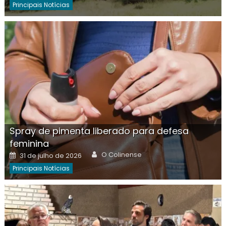
Principais Notícias
Spray de pimenta liberado para defesa
feminina
Author
Posted
O Colinense
31 de julho de 2026
on
Principais Notícias