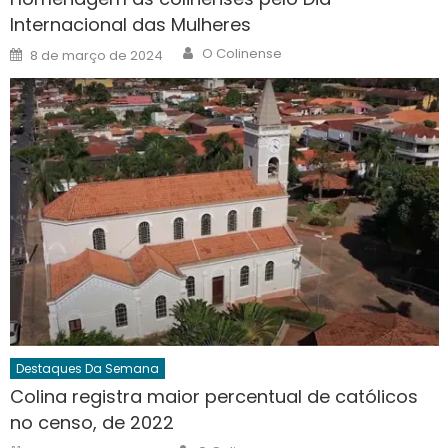
Internacional das Mulheres
Author
Posted
O Colinense
8 de março de 2024
on
Destaques Da Semana
Colina registra maior percentual de católicos
no censo, de 2022
Author