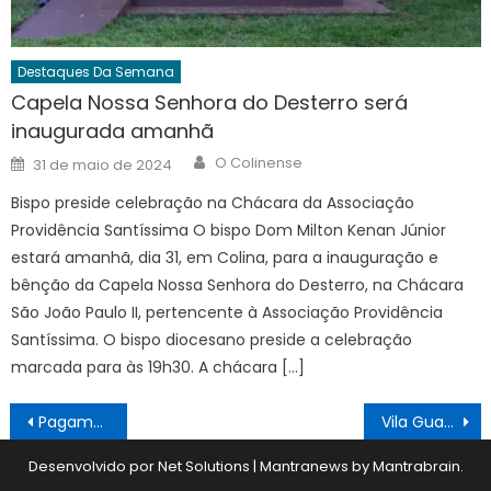
Destaques Da Semana
Capela Nossa Senhora do Desterro será
inaugurada amanhã
Author
Posted
O Colinense
31 de maio de 2024
on
Bispo preside celebração na Chácara da Associação
Providência Santíssima O bispo Dom Milton Kenan Júnior
estará amanhã, dia 31, em Colina, para a inauguração e
bênção da Capela Nossa Senhora do Desterro, na Chácara
São João Paulo II, pertencente à Associação Providência
Santíssima. O bispo diocesano preside a celebração
marcada para às 19h30. A chácara […]
Navegação
Pagamento do piso de professores necessita de pedido de suplementação ao MEC, afirma João Amadeu
Vila Guarnieri e Estrelas disputam vaga para semifinal
de
Desenvolvido por Net Solutions
|
Mantranews by
Mantrabrain
.
Post