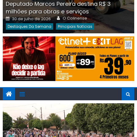
Deputado Marcos Pereira destina R$ 3
milhões para obras e serviços
Author
Posted
O Colinense
30 de julho de 2026
on
Destaques Da Semana
Principais Notícias