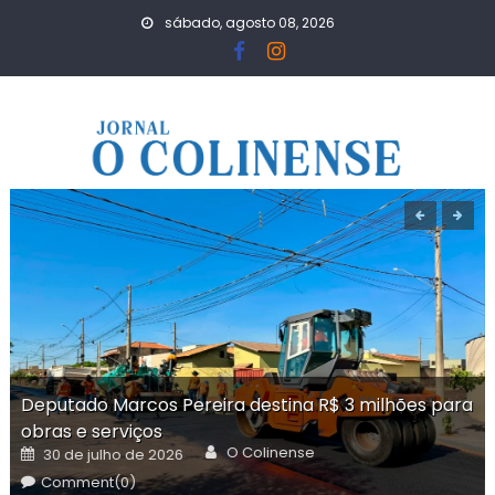
Skip
sábado, agosto 08, 2026
to
content
Deputado Marcos Pereira destina R$ 3 milhões para
obras e serviços
Author
Posted
O Colinense
30 de julho de 2026
on
Comment(0)