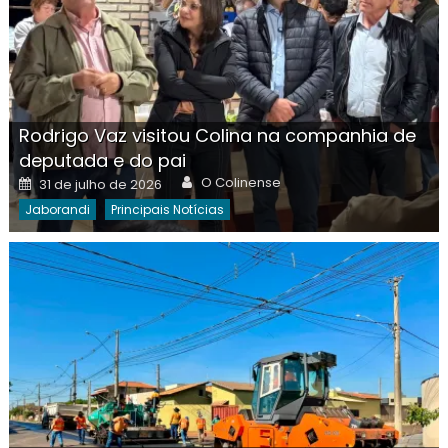
Rodrigo Vaz visitou Colina na companhia de
deputada e do pai
Author
Posted
O Colinense
31 de julho de 2026
on
Jaborandi
Principais Notícias