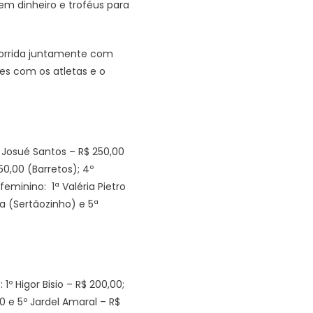
em dinheiro e troféus para
 corrida juntamente com
ies com os atletas e o
 Josué Santos – R$ 250,00
50,00 (Barretos); 4º
eminino: 1ª Valéria Pietro
va (Sertãozinho) e 5ª
 Higor Bisio – R$ 200,00;
00 e 5º Jardel Amaral – R$