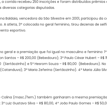
 a corrida recebeu 250 inscrições e foram distribuídos prêmios 
s diversas categorias disputadas.
ina Baldaia, vencedora da São Silvestre em 2001, participou da
 A atleta, 3ª colocada no geral feminino, tirou dezenas de self
vento esportivo.
o geral e a premiação que foi igual no masculino e feminino: 1º
son Santos – R$ 200,00 (Bebedouro); 3º Paulo César Hubert – R$ 1
00 (Sertãozinho) e 5º Hesrom Souza – R$ 80,00 (Bebedouro). No f
 (Catanduva); 3ª Maria Zeferina (Sertãozinho). 4ª Maria Júlia Sil
e Colina (masc./fem.) também ganharam a mesma premiação: 1º
0; 3º Luiz Gustavo Silva – R$ 80,00, 4º João Paulo Gomes – R$ 50,