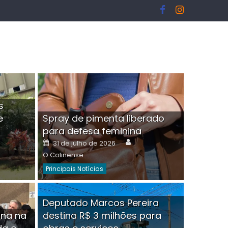
s
e
Spray de pimenta liberado
I
para defesa feminina
or
Author
Posted
31 de julho de 2026
on
O Colinense
Principais Notícias
ngelo Martins Tristão é
Deputado Marcos Pereira
ina na
destina R$ 3 milhões para
minoso mascarado
Empres
hor