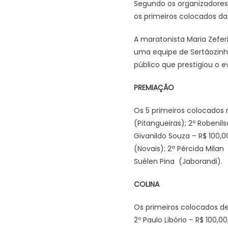
Segundo os organizadores,
os primeiros colocados da
A maratonista Maria Zefer
uma equipe de Sertãozinho.
público que prestigiou o e
PREMIAÇÃO
Os 5 primeiros colocados n
(Pitangueiras); 2º Robenil
Givanildo Souza – R$ 100,
(Novais); 2ª Pércida Milan
Suélen Pina (Jaborandi).
COLINA
Os primeiros colocados d
2º Paulo Libório – R$ 100,0