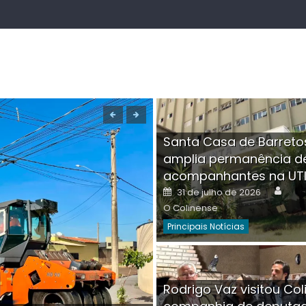
Santa Casa de Barreto
amplia permanência d
acompanhantes na UT
Auth
Posted
31 de julho de 2026
on
O Colinense
Principais Notícias
Boutique na Av. Â
Rodrigo Vaz visitou Col
invadida por cri
Aut