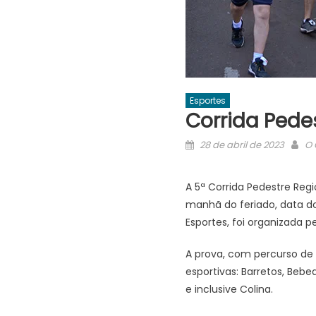
Esportes
Corrida Pedes
Posted
Au
28 de abril de 2023
O 
on
A 5ª Corrida Pedestre Regi
manhã do feriado, data do 
Esportes, foi organizada 
A prova, com percurso de
esportivas: Barretos, Bebe
e inclusive Colina.