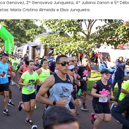
ssica Genovez, 2ª Genoveva Junqueira, 4ª Juliana Zanon e 5ª Déb
as: Maria Cristina Almeida e Elisa Junqueira.