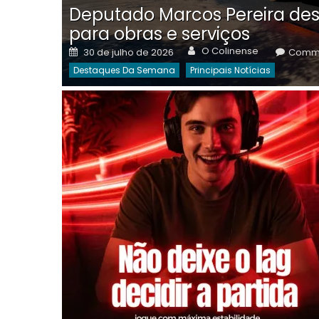
Deputado Marcos Pereira des
para obras e serviços
Author
Posted
O Colinense
30 de julho de 2026
Comme
on
Destaques Da Semana
Principais Notícias