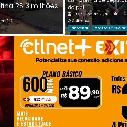
companhia de deputa
Posted
O C
30 de julho de 2026
tina R$ 3 milhões
on
do pai
Destaques Da Semana
Princip
Auth
Posted
31 de julho de 2026
on
O Colinense
nt(0)
Jaborandi
Principais Notícias