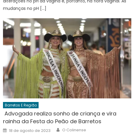
alterações no pH da vagina e, portanto, na flora vaginal. As
mudanças no pH […]
Barretos E Região
Advogada realiza sonho de criança e vira
rainha da Festa do Peão de Barretos
Author
Posted
O Colinense
18 de agosto de 2023
on