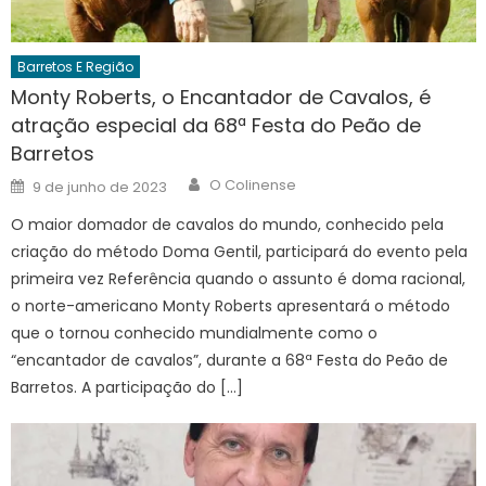
Barretos E Região
Monty Roberts, o Encantador de Cavalos, é
atração especial da 68ª Festa do Peão de
Barretos
Author
Posted
O Colinense
9 de junho de 2023
on
O maior domador de cavalos do mundo, conhecido pela
criação do método Doma Gentil, participará do evento pela
primeira vez Referência quando o assunto é doma racional,
o norte-americano Monty Roberts apresentará o método
que o tornou conhecido mundialmente como o
“encantador de cavalos”, durante a 68ª Festa do Peão de
Barretos. A participação do […]