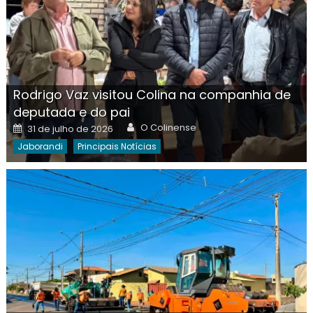
Rodrigo Vaz visitou Colina na companhia de
deputada e do pai
Author
Posted
O Colinense
31 de julho de 2026
on
Jaborandi
Principais Notícias