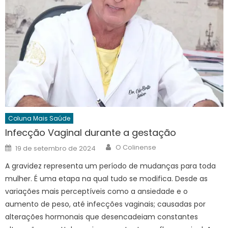
Coluna Mais Saúde
Infecção Vaginal durante a gestação
Author
Posted
O Colinense
19 de setembro de 2024
on
A gravidez representa um período de mudanças para toda
mulher. É uma etapa na qual tudo se modifica. Desde as
variações mais perceptíveis como a ansiedade e o
aumento de peso, até infecções vaginais; causadas por
alterações hormonais que desencadeiam constantes