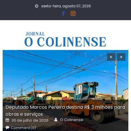
Skip
sexta-feira, agosto 07, 2026
to
content
Deputado Marcos Pereira destina R$ 3 milhões para
obras e serviços
Author
Posted
O Colinense
30 de julho de 2026
on
Comment(0)