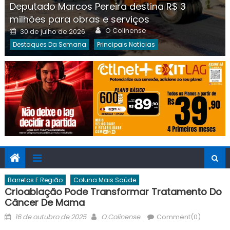
Deputado Marcos Pereira destina R$ 3
milhões para obras e serviços
Author
Posted
O Colinense
30 de julho de 2026
on
Destaques Da Semana
Principais Notícias
Barretos E Região
Coluna Mais Saúde
Crioablação Pode Transformar Tratamento Do
Câncer De Mama
Posted
Author
16 de outubro de 2025
O Colinense
Comment(0)
on