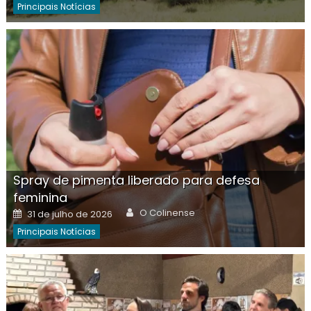
Principais Notícias
Spray de pimenta liberado para defesa
feminina
Author
Posted
O Colinense
31 de julho de 2026
on
Principais Notícias