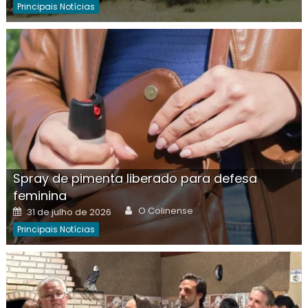
Principais Notícias
Spray de pimenta liberado para defesa
feminina
Author
Posted
O Colinense
31 de julho de 2026
on
Principais Notícias