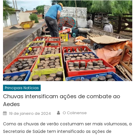
Principais Notícias
Chuvas intensificam ações de combate ao
Aedes
Author
Posted
O Colinense
19 de janeiro de 2024
on
Como as chuvas de verão costumam ser mais volumosas, a
Secretaria de Saúde tem intensificado as ações de