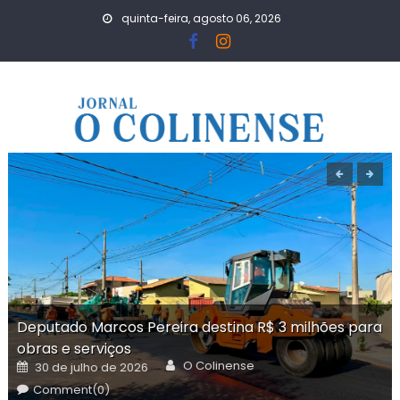
Skip
quinta-feira, agosto 06, 2026
to
content
Deputado Marcos Pereira destina R$ 3 milhões para
obras e serviços
Author
Posted
O Colinense
30 de julho de 2026
on
Comment(0)