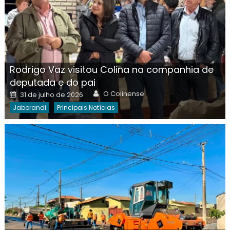
Rodrigo Vaz visitou Colina na companhia de
deputada e do pai
Author
Posted
O Colinense
31 de julho de 2026
on
Jaborandi
Principais Notícias