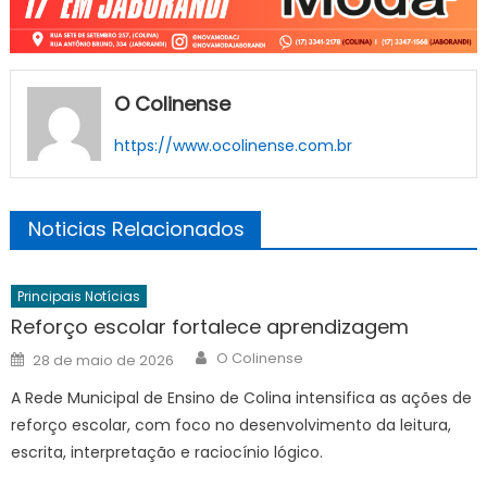
O Colinense
https://www.ocolinense.com.br
Noticias Relacionados
Principais Notícias
Reforço escolar fortalece aprendizagem
Author
Posted
O Colinense
28 de maio de 2026
on
A Rede Municipal de Ensino de Colina intensifica as ações de
reforço escolar, com foco no desenvolvimento da leitura,
escrita, interpretação e raciocínio lógico.