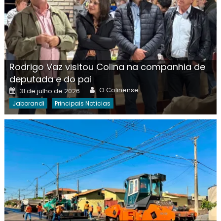
Rodrigo Vaz visitou Colina na companhia de
deputada e do pai
Author
Posted
O Colinense
31 de julho de 2026
on
Jaborandi
Principais Notícias