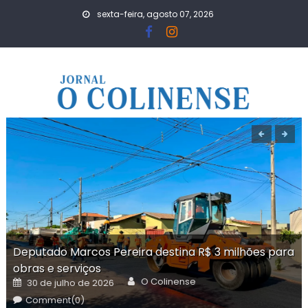
Skip
sexta-feira, agosto 07, 2026
to
content
Deputado Marcos Pereira destina R$ 3 milhões para
obras e serviços
Author
Posted
O Colinense
30 de julho de 2026
on
Comment(0)