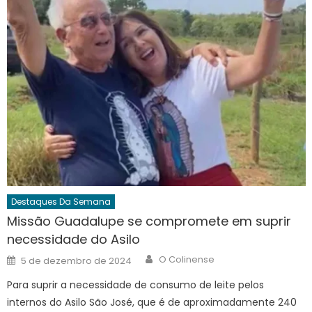
Destaques Da Semana
Missão Guadalupe se compromete em suprir
necessidade do Asilo
Author
Posted
O Colinense
5 de dezembro de 2024
on
Para suprir a necessidade de consumo de leite pelos
internos do Asilo São José, que é de aproximadamente 240