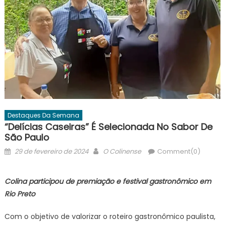
Destaques Da Semana
“Delícias Caseiras” É Selecionada No Sabor De
São Paulo
Posted
Author
29 de fevereiro de 2024
O Colinense
Comment(0)
on
Colina participou de premiação e festival gastronômico em
Rio Preto
Com o objetivo de valorizar o roteiro gastronômico paulista,