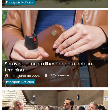
Principais Notícias
Spray de pimenta liberado para defesa
feminina
Author
Posted
O Colinense
31 de julho de 2026
on
Principais Notícias