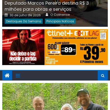
Deputado Marcos Pereira destina R$ 3
milhões para obras e serviços
Author
Posted
O Colinense
30 de julho de 2026
on
Destaques Da Semana
Principais Notícias