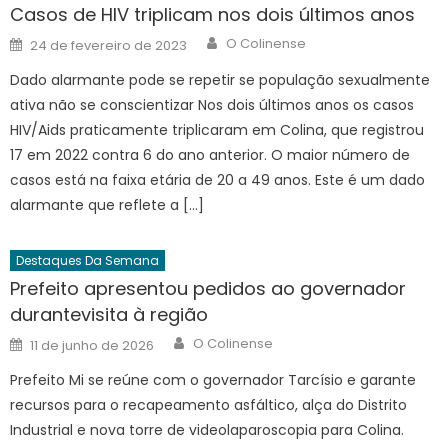
Casos de HIV triplicam nos dois últimos anos
Author
Posted
O Colinense
24 de fevereiro de 2023
on
Dado alarmante pode se repetir se população sexualmente
ativa não se conscientizar Nos dois últimos anos os casos
HIV/Aids praticamente triplicaram em Colina, que registrou
17 em 2022 contra 6 do ano anterior. O maior número de
casos está na faixa etária de 20 a 49 anos. Este é um dado
alarmante que reflete a […]
Destaques Da Semana
Prefeito apresentou pedidos ao governador
durantevisita à região
Author
Posted
O Colinense
11 de junho de 2026
on
Prefeito Mi se reúne com o governador Tarcísio e garante
recursos para o recapeamento asfáltico, alça do Distrito
Industrial e nova torre de videolaparoscopia para Colina.