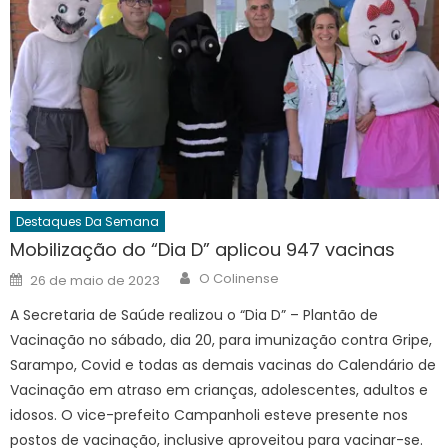
Destaques Da Semana
Mobilização do “Dia D” aplicou 947 vacinas
Author
Posted
O Colinense
26 de maio de 2023
on
A Secretaria de Saúde realizou o “Dia D” – Plantão de
Vacinação no sábado, dia 20, para imunização contra Gripe,
Sarampo, Covid e todas as demais vacinas do Calendário de
Vacinação em atraso em crianças, adolescentes, adultos e
idosos. O vice-prefeito Campanholi esteve presente nos
postos de vacinação, inclusive aproveitou para vacinar-se.