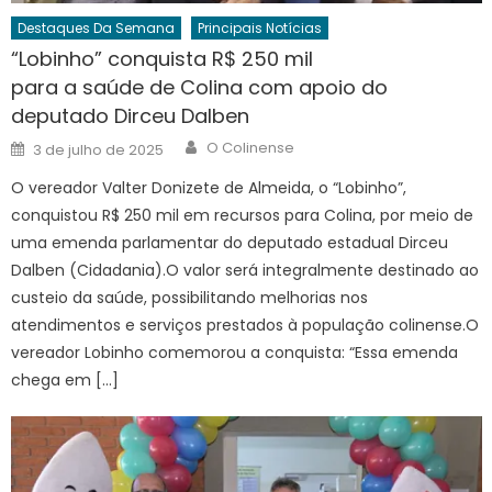
Destaques Da Semana
Principais Notícias
“Lobinho” conquista R$ 250 mil
para a saúde de Colina com apoio do
deputado Dirceu Dalben
Author
Posted
O Colinense
3 de julho de 2025
on
O vereador Valter Donizete de Almeida, o “Lobinho”,
conquistou R$ 250 mil em recursos para Colina, por meio de
uma emenda parlamentar do deputado estadual Dirceu
Dalben (Cidadania).O valor será integralmente destinado ao
custeio da saúde, possibilitando melhorias nos
atendimentos e serviços prestados à população colinense.O
vereador Lobinho comemorou a conquista: “Essa emenda
chega em […]