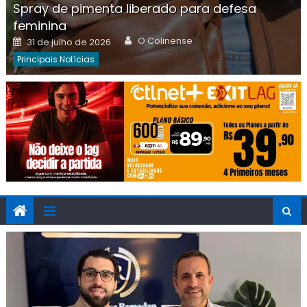
Spray de pimenta liberado para defesa
feminina
Author
Posted
O Colinense
31 de julho de 2026
on
Principais Notícias