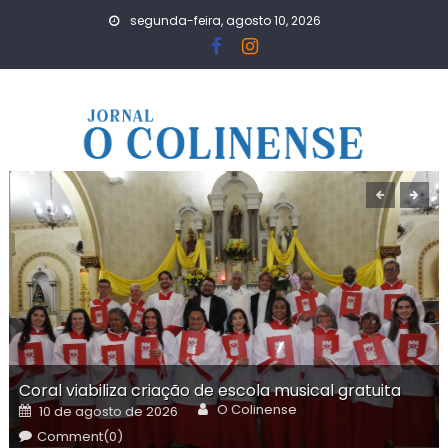
Skip
segunda-feira, agosto 10, 2026
to
content
Coral viabiliza criação de escola musical gratuita
Author
Posted
O Colinense
10 de agosto de 2026
on
Comment(0)