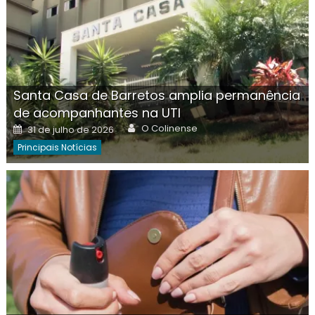
Santa Casa de Barretos amplia permanência
de acompanhantes na UTI
Author
Posted
O Colinense
31 de julho de 2026
on
Principais Notícias