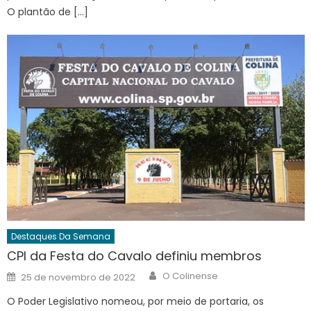
O plantão de […]
Destaques Da Semana
CPI da Festa do Cavalo definiu membros
Author
Posted
O Colinense
25 de novembro de 2022
on
O Poder Legislativo nomeou, por meio de portaria, os