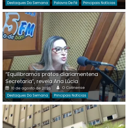
Destaques Da Semana
Palavra De Fé
Principais Notícias
“Equilibramos pratos diariamentena
Secretaria”, revela Ana Lúcia
Author
Posted
O Colinense
10 de agosto de 2026
on
Destaques Da Semana
Principais Notícias