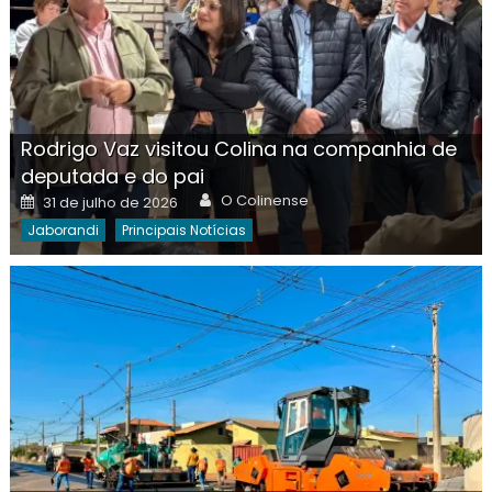
Rodrigo Vaz visitou Colina na companhia de
deputada e do pai
Author
Posted
O Colinense
31 de julho de 2026
on
Jaborandi
Principais Notícias