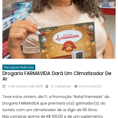
Principais Notícias
Drogaria FARMAVIDA Dará Um Climatizador De
Ar
Posted
Author
2 de outubro de 2025
O Colinense
Comment(0)
on
Teve início ontem, dia 1º, a Promoção “Natal Premiado” da
Drogaria FARMAVIDA que premiará o(a) ganhador(a) do
sorteio com um climatizador de ar Elgin de 65 litros.
Nas compras acima de R$ 100,00 e de um suplemento