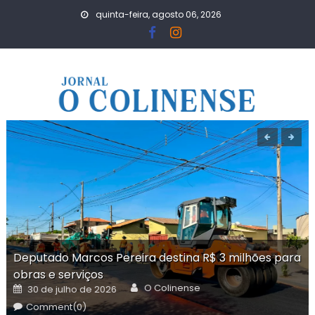
Skip
quinta-feira, agosto 06, 2026
to
content
Deputado Marcos Pereira destina R$ 3 milhões para
obras e serviços
Author
Posted
O Colinense
30 de julho de 2026
on
Comment(0)