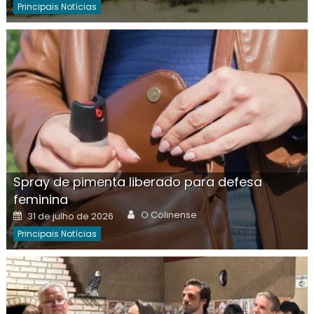
Principais Notícias
Spray de pimenta liberado para defesa
feminina
Author
Posted
O Colinense
31 de julho de 2026
on
Principais Notícias