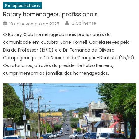
Principais Notícias
Rotary homenageou profissionais
Author
Posted
O Colinense
13 de novembro de 2025
on
O Rotary Club homenageou mais profissionais da
comunidade em outubro: Jane Tornelli Correia Neves pelo
Dia do Professor (15/10) e o Dr. Fernando de Oliveira
Campagnon pelo Dia Nacional do Cirurgião-Dentista (25/10).
Os rotarianos, através do presidente Fábio Ferreira,
cumprimentam as famílias dos homenageados.