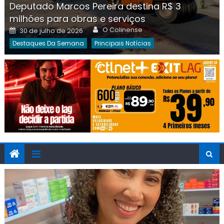
Deputado Marcos Pereira destina R$ 3
milhões para obras e serviços
Author
Posted
O Colinense
30 de julho de 2026
on
Destaques Da Semana
Principais Notícias