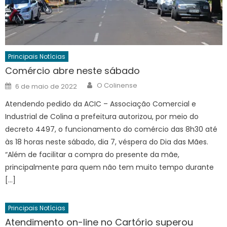
Principais Notícias
Comércio abre neste sábado
Author
Posted
O Colinense
6 de maio de 2022
on
Atendendo pedido da ACIC – Associação Comercial e
Industrial de Colina a prefeitura autorizou, por meio do
decreto 4497, o funcionamento do comércio das 8h30 até
às 18 horas neste sábado, dia 7, véspera do Dia das Mães.
“Além de facilitar a compra do presente da mãe,
principalmente para quem não tem muito tempo durante
[…]
Principais Notícias
Atendimento on-line no Cartório superou