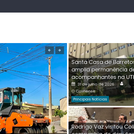
Santa Casa de Barreto
amplia permanência d
acompanhantes na UT
Auth
Posted
31 de julho de 2026
on
O Colinense
Principais Notícias
Boutique na Av. Â
Rodrigo Vaz visitou Col
invadida por cri
Aut