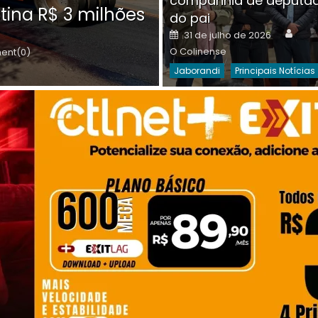
companhia de deputa
Posted
O C
30 de julho de 2026
tina R$ 3 milhões
on
do pai
Destaques Da Semana
Princip
Auth
Posted
31 de julho de 2026
on
O Colinense
nt(0)
Jaborandi
Principais Notícias