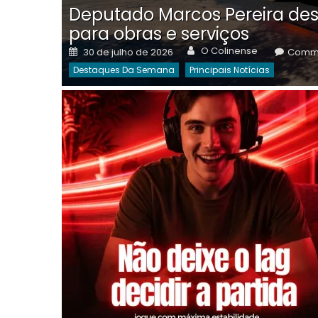
Deputado Marcos Pereira des
para obras e serviços
Author
Posted
O Colinense
30 de julho de 2026
Comme
on
Destaques Da Semana
Principais Notícias