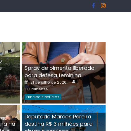
s
e
Spray de pimenta liberado
I
para defesa feminina
or
Author
Posted
31 de julho de 2026
on
O Colinense
Principais Notícias
ngelo Martins Tristão é
Deputado Marcos Pereira
ina na
destina R$ 3 milhões para
minoso mascarado
Empres
hor