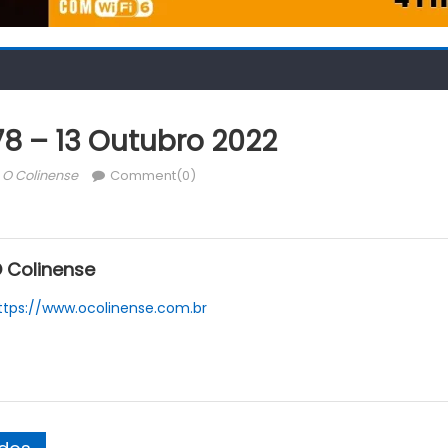
78 – 13 Outubro 2022
Author
O Colinense
Comment(0)
 Colinense
ttps://www.ocolinense.com.br