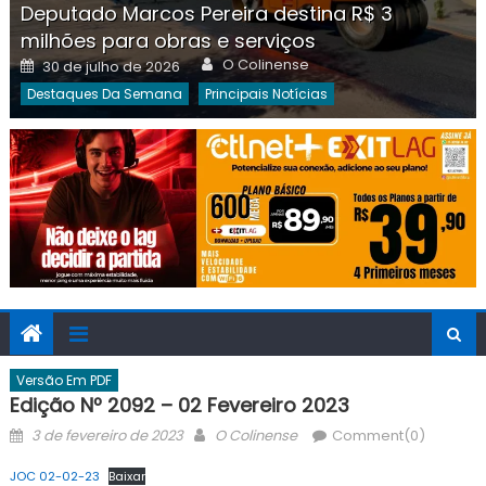
Deputado Marcos Pereira destina R$ 3
milhões para obras e serviços
Author
Posted
O Colinense
30 de julho de 2026
on
Destaques Da Semana
Principais Notícias
Versão Em PDF
Edição Nº 2092 – 02 Fevereiro 2023
Posted
Author
3 de fevereiro de 2023
O Colinense
Comment(0)
on
JOC 02-02-23
Baixar