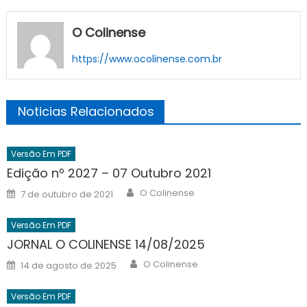
O Colinense
https://www.ocolinense.com.br
Noticias Relacionados
Versão Em PDF
Edição nº 2027 – 07 Outubro 2021
Author
Posted
O Colinense
7 de outubro de 2021
on
Versão Em PDF
JORNAL O COLINENSE 14/08/2025
Author
Posted
O Colinense
14 de agosto de 2025
on
Versão Em PDF