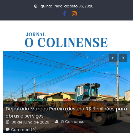
Skip
quinta-feira, agosto 06, 2026
to
content
Deputado Marcos Pereira destina R$ 3 milhões para
obras e serviços
Author
Posted
O Colinense
30 de julho de 2026
on
Comment(0)