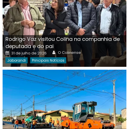
Rodrigo Vaz visitou Colina na companhia de
deputada e do pai
Author
Posted
O Colinense
31 de julho de 2026
on
Jaborandi
Principais Notícias