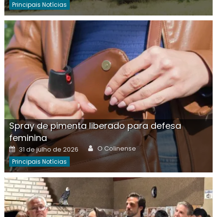
Principais Notícias
Spray de pimenta liberado para defesa
feminina
Author
Posted
O Colinense
31 de julho de 2026
on
Principais Notícias