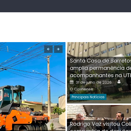
Santa Casa de Barreto
amplia permanência d
acompanhantes na UT
Auth
Posted
31 de julho de 2026
on
O Colinense
Principais Notícias
Boutique na Av. Â
Rodrigo Vaz visitou Col
invadida por cri
Aut