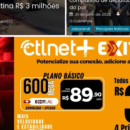
companhia de deputa
Posted
O C
30 de julho de 2026
tina R$ 3 milhões
on
do pai
Destaques Da Semana
Princip
Auth
Posted
31 de julho de 2026
on
O Colinense
nt(0)
Jaborandi
Principais Notícias