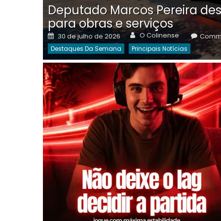
Deputado Marcos Pereira des
para obras e serviços
Author
Posted
O Colinense
30 de julho de 2026
Comme
on
Destaques Da Semana
Principais Notícias