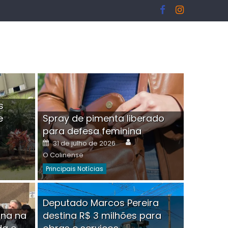
s
e
Spray de pimenta liberado
I
para defesa feminina
or
Author
Posted
31 de julho de 2026
on
O Colinense
Principais Notícias
ngelo Martins Tristão é
Deputado Marcos Pereira
ina na
destina R$ 3 milhões para
minoso mascarado
Empres
hor