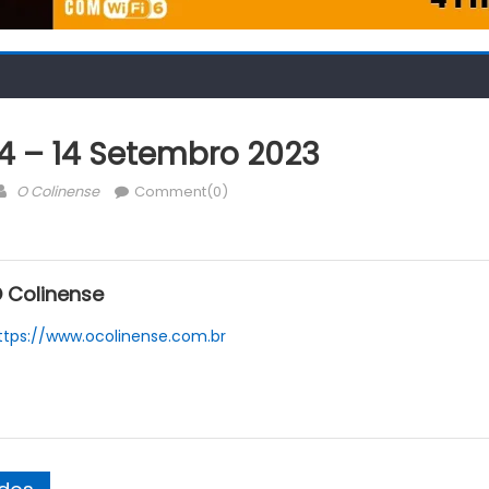
24 – 14 Setembro 2023
Author
O Colinense
Comment(0)
 Colinense
ttps://www.ocolinense.com.br