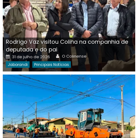
Rodrigo Vaz visitou Colina na companhia de
deputada e do pai
Author
Posted
O Colinense
31 de julho de 2026
on
Jaborandi
Principais Notícias