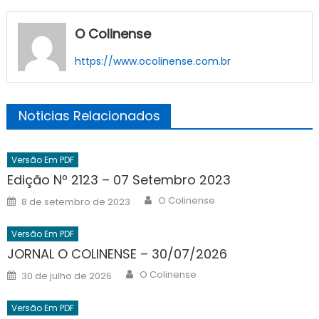
O Colinense
https://www.ocolinense.com.br
Noticias Relacionados
Versão Em PDF
Edição Nº 2123 – 07 Setembro 2023
Author
Posted
O Colinense
8 de setembro de 2023
on
Versão Em PDF
JORNAL O COLINENSE – 30/07/2026
Author
Posted
O Colinense
30 de julho de 2026
on
Versão Em PDF