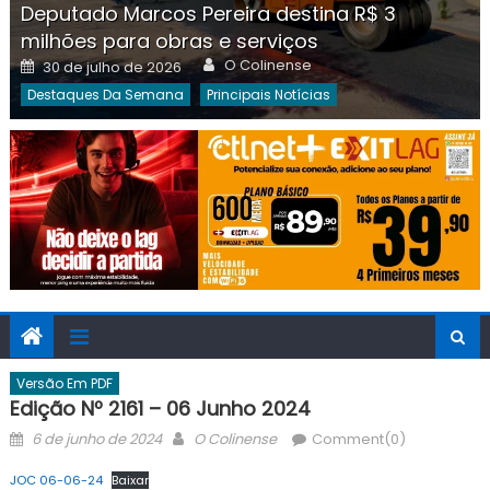
Deputado Marcos Pereira destina R$ 3
milhões para obras e serviços
Author
Posted
O Colinense
30 de julho de 2026
on
Destaques Da Semana
Principais Notícias
Versão Em PDF
Edição Nº 2161 – 06 Junho 2024
Posted
Author
6 de junho de 2024
O Colinense
Comment(0)
on
JOC 06-06-24
Baixar