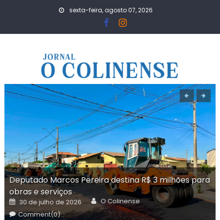
Skip
sexta-feira, agosto 07, 2026
to
content
Deputado Marcos Pereira destina R$ 3 milhões para
obras e serviços
Author
Posted
O Colinense
30 de julho de 2026
on
Comment(0)