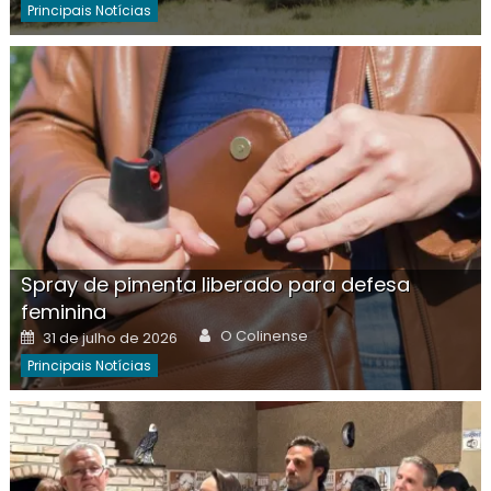
Principais Notícias
Spray de pimenta liberado para defesa
feminina
Author
Posted
O Colinense
31 de julho de 2026
on
Principais Notícias