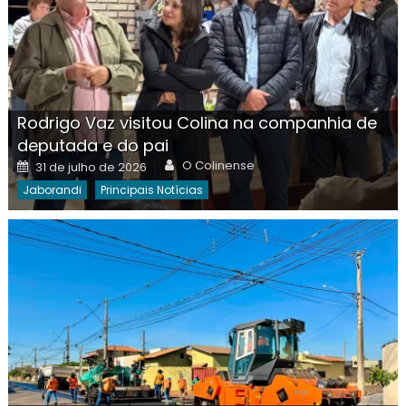
Rodrigo Vaz visitou Colina na companhia de
deputada e do pai
Author
Posted
O Colinense
31 de julho de 2026
on
Jaborandi
Principais Notícias