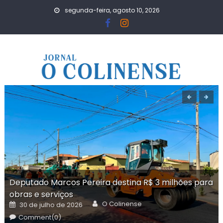
Skip
segunda-feira, agosto 10, 2026
to
content
Deputado Marcos Pereira destina R$ 3 milhões para
obras e serviços
Author
Posted
O Colinense
30 de julho de 2026
on
Comment(0)