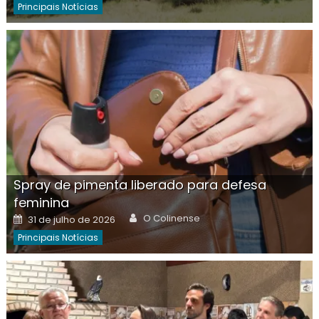
Principais Notícias
Spray de pimenta liberado para defesa
feminina
Author
Posted
O Colinense
31 de julho de 2026
on
Principais Notícias