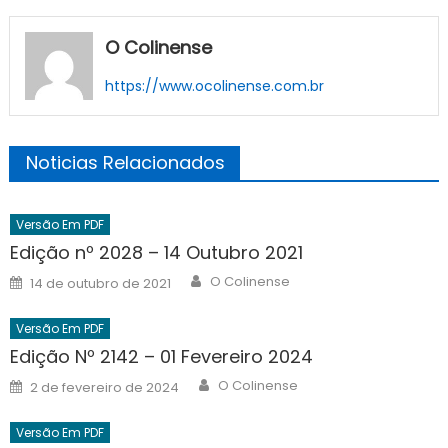
O Colinense
https://www.ocolinense.com.br
Noticias Relacionados
Versão Em PDF
Edição nº 2028 – 14 Outubro 2021
Author
Posted
O Colinense
14 de outubro de 2021
on
Versão Em PDF
Edição Nº 2142 – 01 Fevereiro 2024
Author
Posted
O Colinense
2 de fevereiro de 2024
on
Versão Em PDF