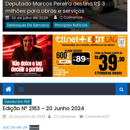
Deputado Marcos Pereira destina R$ 3
milhões para obras e serviços
Author
Posted
O Colinense
30 de julho de 2026
on
Destaques Da Semana
Principais Notícias
Versão Em PDF
Edição Nº 2163 – 20 Junho 2024
Posted
Author
20 de junho de 2024
O Colinense
Comment(0)
on
JOC 20-06-24
Baixar