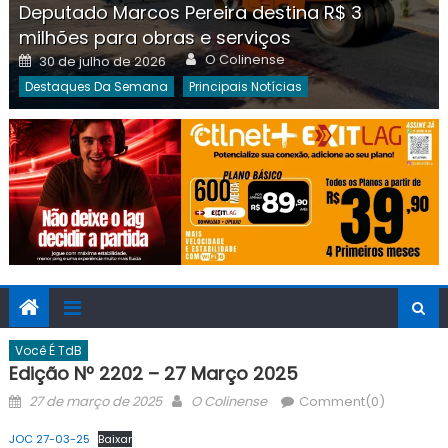
Deputado Marcos Pereira destina R$ 3
milhões para obras e serviços
Author
Posted
O Colinense
30 de julho de 2026
on
Destaques Da Semana
Principais Notícias
Você É TdB
Edição Nº 2202 – 27 Março 2025
Posted
Author
27 de março de 2025
O Colinense
Comment(0)
on
JOC 27-03-25
Baixar