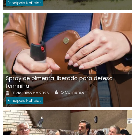
Principais Notícias
Spray de pimenta liberado para defesa
feminina
Author
Posted
O Colinense
31 de julho de 2026
on
Principais Notícias