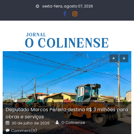
Skip
sexta-feira, agosto 07, 2026
to
content
Deputado Marcos Pereira destina R$ 3 milhões para
obras e serviços
Author
Posted
O Colinense
30 de julho de 2026
on
Comment(0)