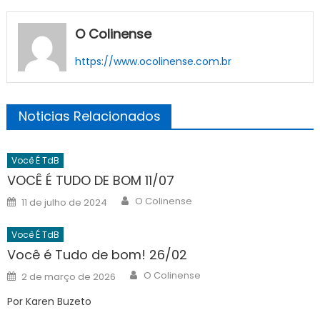
O Colinense
https://www.ocolinense.com.br
Noticias Relacionados
Você É TdB
VOCÊ É TUDO DE BOM 11/07
Author
Posted
O Colinense
11 de julho de 2024
on
Você É TdB
Você é Tudo de bom! 26/02
Author
Posted
O Colinense
2 de março de 2026
on
Por Karen Buzeto