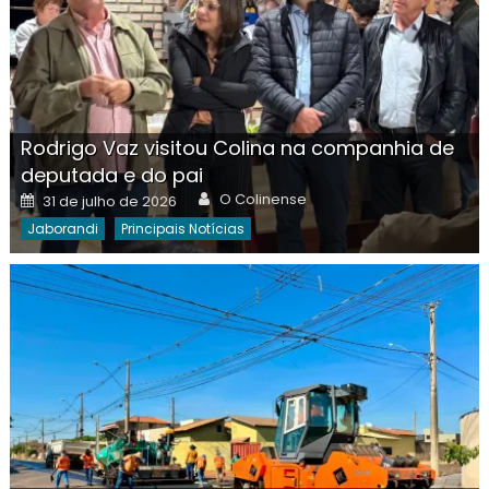
Rodrigo Vaz visitou Colina na companhia de
deputada e do pai
Author
Posted
O Colinense
31 de julho de 2026
on
Jaborandi
Principais Notícias