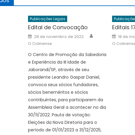
ados
Publicações Legais
Publicaçõe
Edital de Convocação
Editais 1
Author
Author
Posted
Posted
28 de novembro de 2022
18 de m
on
on
O Colinense
O Colinens
O Centro de Promoção da Sabedoria
e Experiência da III Idade de
Jaborandi/SP, através de seu
presidente Leandro Gaspar Daniel,
convoca seus sócios fundadores,
sócios beneméritos e sócios
contribuintes, para participarem da
Assembleia Geral a acontecer no dia
30/11/2022. Pauta de votação:
Eleições da Nova Diretoria para o
período de 01/01/2023 a 31/12/2025,