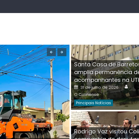
Santa Casa de Barreto
amplia permanência d
acompanhantes na UT
Auth
Posted
31 de julho de 2026
on
O Colinense
Principais Notícias
Boutique na Av. Â
Rodrigo Vaz visitou Col
invadida por cri
Aut