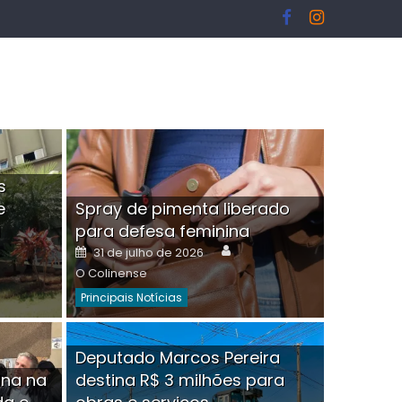
s
e
Spray de pimenta liberado
I
para defesa feminina
or
Author
Posted
31 de julho de 2026
on
O Colinense
Principais Notícias
ngelo Martins Tristão é
Deputado Marcos Pereira
ina na
destina R$ 3 milhões para
minoso mascarado
Empres
hor