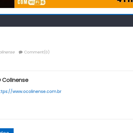
hor
olinense
Comment(0)
 Colinense
ttps://www.ocolinense.com.br