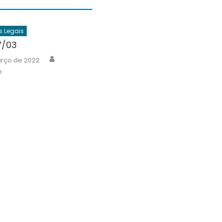
s Legais
7/03
Author
arço de 2022
e