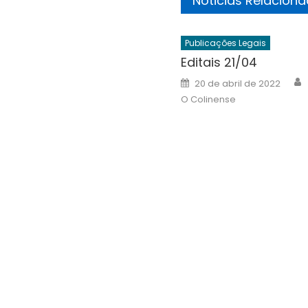
Noticias Relacion
Publicações Legais
Editais 21/04
Posted
20 de abril de 2022
on
O Colinense