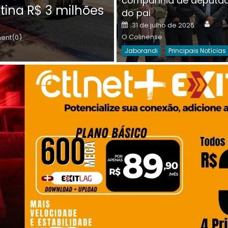
companhia de deputa
Posted
O C
30 de julho de 2026
tina R$ 3 milhões
on
do pai
Destaques Da Semana
Princip
Auth
Posted
31 de julho de 2026
on
O Colinense
nt(0)
Jaborandi
Principais Notícias