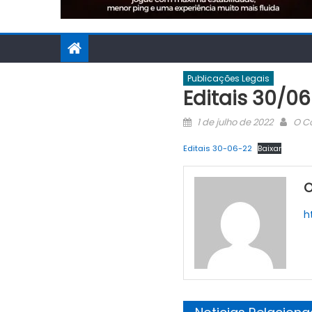
Publicações Legais
Editais 30/06
Posted
Aut
1 de julho de 2022
O C
on
Editais 30-06-22
Baixar
O
h