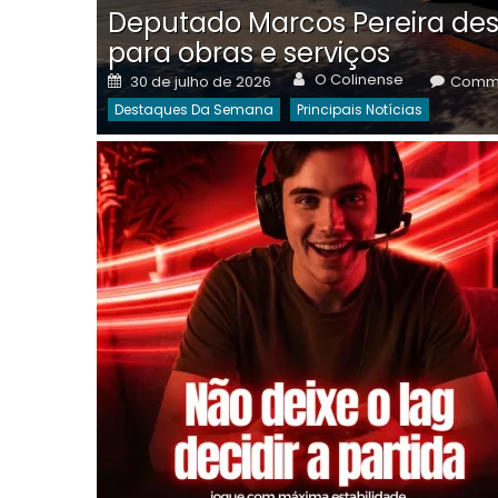
Deputado Marcos Pereira des
para obras e serviços
Author
Posted
O Colinense
30 de julho de 2026
Comme
on
Destaques Da Semana
Principais Notícias