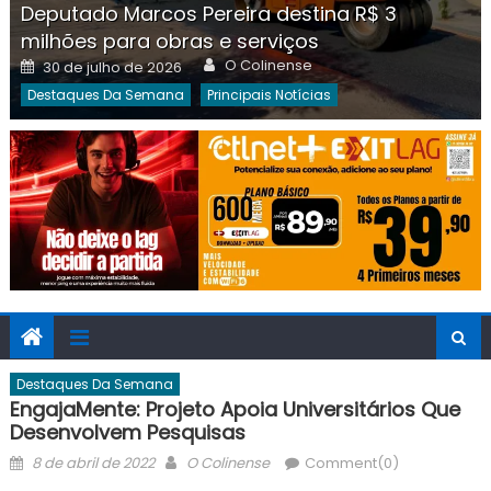
Deputado Marcos Pereira destina R$ 3
milhões para obras e serviços
Author
Posted
O Colinense
30 de julho de 2026
on
Destaques Da Semana
Principais Notícias
Destaques Da Semana
EngajaMente: Projeto Apoia Universitários Que
Desenvolvem Pesquisas
Posted
Author
8 de abril de 2022
O Colinense
Comment(0)
on