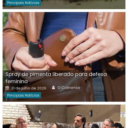
Principais Notícias
Spray de pimenta liberado para defesa
feminina
Author
Posted
O Colinense
31 de julho de 2026
on
Principais Notícias