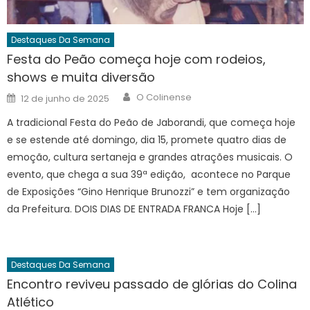
Destaques Da Semana
Festa do Peão começa hoje com rodeios,
shows e muita diversão
Author
Posted
O Colinense
12 de junho de 2025
on
A tradicional Festa do Peão de Jaborandi, que começa hoje
e se estende até domingo, dia 15, promete quatro dias de
emoção, cultura sertaneja e grandes atrações musicais. O
evento, que chega a sua 39ª edição, acontece no Parque
de Exposições “Gino Henrique Brunozzi” e tem organização
da Prefeitura. DOIS DIAS DE ENTRADA FRANCA Hoje […]
Destaques Da Semana
Encontro reviveu passado de glórias do Colina
Atlético