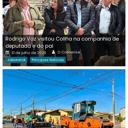
Rodrigo Vaz visitou Colina na companhia de
deputada e do pai
Author
Posted
O Colinense
31 de julho de 2026
on
Jaborandi
Principais Notícias