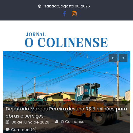
Skip
sábado, agosto 08, 2026
to
content
Deputado Marcos Pereira destina R$ 3 milhões para
obras e serviços
Author
Posted
O Colinense
30 de julho de 2026
on
Comment(0)