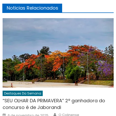
Noticias Relacionados
Destaques Da Semana
“SEU OLHAR DA PRIMAVERA” 2ª ganhadora do
concurso é de Jaborandi
Author
Posted
O Colinense
6 de novembro de 2025