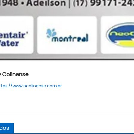
 Colinense
ttps://www.ocolinense.com.br
ados