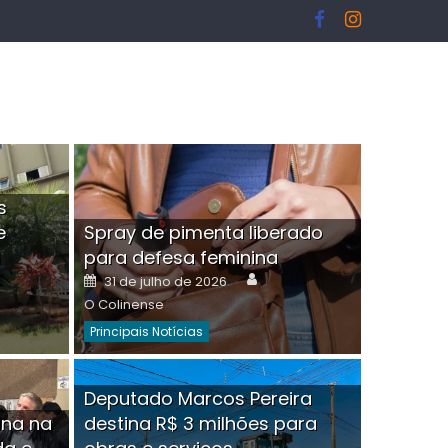
s
e
Spray de pimenta liberado
I
para defesa feminina
or
Author
Posted
31 de julho de 2026
on
O Colinense
Principais Notícias
ngelo Martins Tristão é
Deputado Marcos Pereira
ina na
destina R$ 3 milhões para
minoso mascarado
Empres
hor