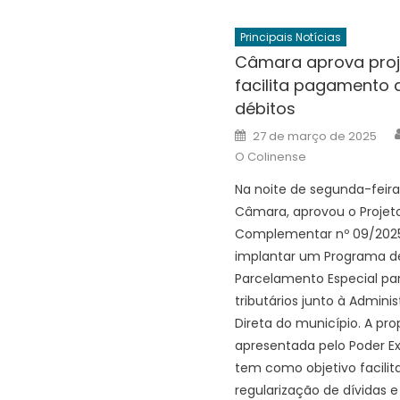
Principais Notícias
Câmara aprova proj
facilita pagamento 
débitos
Posted
27 de março de 2025
on
O Colinense
Na noite de segunda-feira,
Câmara, aprovou o Projeto
Complementar nº 09/2025
implantar um Programa d
Parcelamento Especial pa
tributários junto à Admini
Direta do município. A pro
apresentada pelo Poder Ex
tem como objetivo facilita
regularização de dívidas 