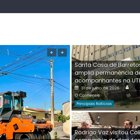
Santa Casa de Barreto
amplia permanência d
acompanhantes na UT
Auth
Posted
31 de julho de 2026
on
O Colinense
Principais Notícias
Boutique na Av. Â
Rodrigo Vaz visitou Col
invadida por cri
Aut