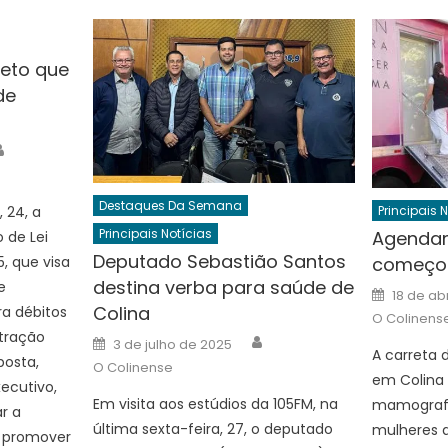
eto que
de
Author
Destaques Da Semana
 24, a
Principais 
Principais Notícias
Agendam
 de Lei
Deputado Sebastião Santos
, que visa
começo
destina verba para saúde de
e
Posted
18 de ab
on
Colina
ra débitos
O Colinens
stração
Author
Posted
3 de julho de 2025
on
A carreta 
posta,
O Colinense
em Colina
ecutivo,
Em visita aos estúdios da 105FM, na
mamografi
r a
última sexta-feira, 27, o deputado
mulheres 
e promover