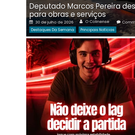
Deputado Marcos Pereira des
para obras e serviços
Author
Posted
O Colinense
30 de julho de 2026
Comme
on
Destaques Da Semana
Principais Notícias