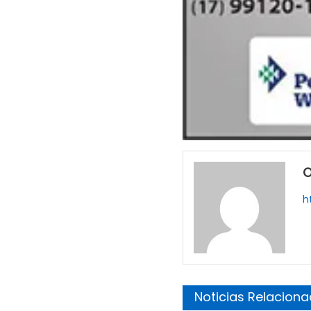
O
h
Noticias Relacion