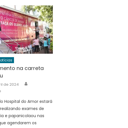
Notícias
ento na carreta
u
Author
ril de 2024
e
do Hospital do Amor estará
 realizando exames de
a e papanicolaou nas
que agendarem os