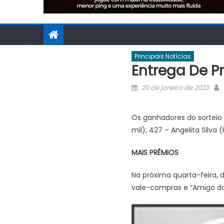
Principais Notícias
Entrega De P
Posted
20 de janeiro de 2023
on
Os ganhadores do sorteio da
mil); 427 – Angelita Silva (R
MAIS PRÊMIOS
Na próxima quarta-feira, 
vale-compras e “Amigo do 