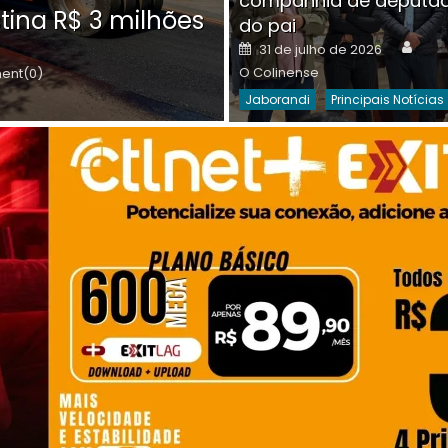
companhia de deputa
Posted
O C
30 de julho de 2026
tina R$ 3 milhões
on
do pai
Destaques Da Semana
Princip
Auth
Posted
31 de julho de 2026
on
O Colinense
nt(0)
Jaborandi
Principais Notícias