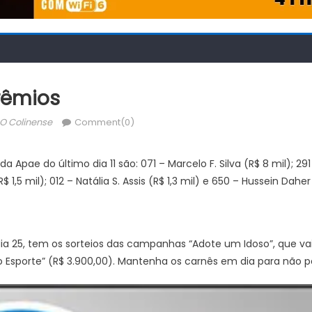
rêmios
Author
O Colinense
Comment(0)
 Apae do último dia 11 são: 071 – Marcelo F. Silva (R$ 8 mil); 291
$ 1,5 mil); 012 – Natália S. Assis (R$ 1,3 mil) e 650 – Hussein Daher 
dia 25, tem os sorteios das campanhas “Adote um Idoso”, que vai
Esporte” (R$ 3.900,00). Mantenha os carnês em dia para não p