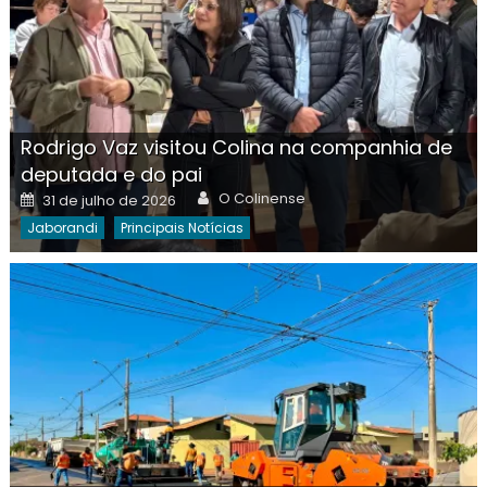
Rodrigo Vaz visitou Colina na companhia de
deputada e do pai
Author
Posted
O Colinense
31 de julho de 2026
on
Jaborandi
Principais Notícias