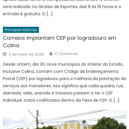
será realizado no Ginásio de Esportes, das 9 às 16 horas e a
entrada é gratuita. O […]
Principais Notícias
Correios implantam CEP por logradouro em
Colina
Author
Posted
O Colinense
2 de maio de 2025
on
Desde ontem, dia 30, nove munícipios do interior do Estado,
inclusive Colina, contam com Código de Endereçamento
Postal (CEP) por logradouro para a melhoria da prestação de
serviços aos moradores. Isso significa que cada quadra, rua,
alameda, viela, avenida e travessa passam a ter o CEP
individual, todos codificados dentro da faixa de CEP. O […]