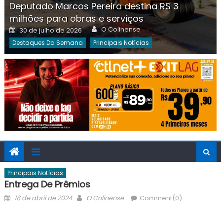
Deputado Marcos Pereira destina R$ 3
milhões para obras e serviços
Author
Posted
O Colinense
30 de julho de 2026
on
Destaques Da Semana
Principais Notícias
Principais Notícias
Entrega De Prêmios
Posted
Author
18 de abril de 2024
O Colinense
Comment(0)
on