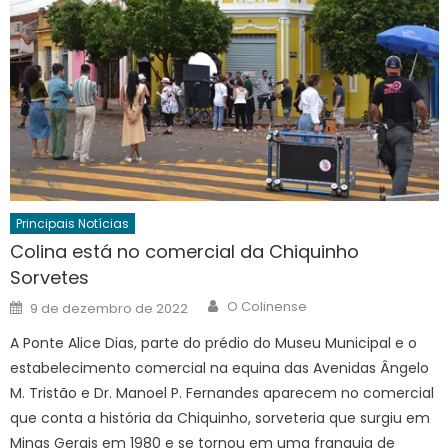
Principais Notícias
Colina está no comercial da Chiquinho
Sorvetes
Author
Posted
O Colinense
9 de dezembro de 2022
on
A Ponte Alice Dias, parte do prédio do Museu Municipal e o
estabelecimento comercial na equina das Avenidas Ângelo
M. Tristão e Dr. Manoel P. Fernandes aparecem no comercial
que conta a história da Chiquinho, sorveteria que surgiu em
Minas Gerais em 1980 e se tornou em uma franquia de