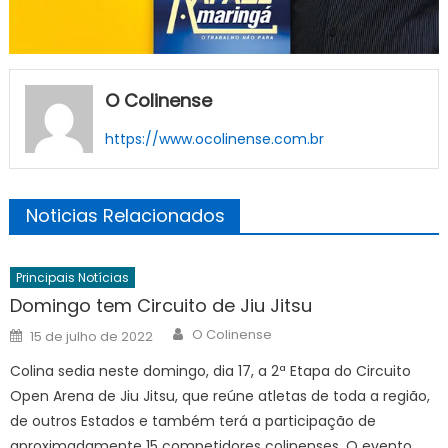
O Colinense
https://www.ocolinense.com.br
Noticias Relacionados
Principais Notícias
Domingo tem Circuito de Jiu Jitsu
Author
Posted
O Colinense
15 de julho de 2022
on
Colina sedia neste domingo, dia 17, a 2ª Etapa do Circuito
Open Arena de Jiu Jitsu, que reúne atletas de toda a região,
de outros Estados e também terá a participação de
aproximadamente 15 competidores colinenses. O evento