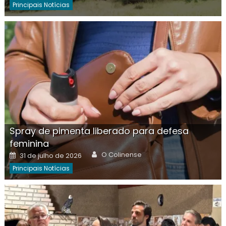
Principais Notícias
Spray de pimenta liberado para defesa
feminina
Author
Posted
O Colinense
31 de julho de 2026
on
Principais Notícias