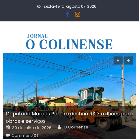
Skip
sexta-feira, agosto 07, 2026
to
content
Deputado Marcos Pereira destina R$ 3 milhões para
obras e serviços
Author
Posted
O Colinense
30 de julho de 2026
on
Comment(0)