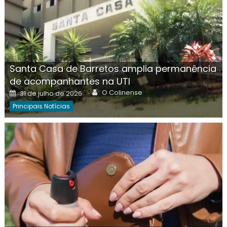
Santa Casa de Barretos amplia permanência
de acompanhantes na UTI
Author
Posted
O Colinense
31 de julho de 2026
on
Principais Notícias