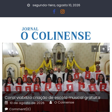
Skip
segunda-feira, agosto 10, 2026
to
content
Coral viabiliza criação de escola musical gratuita
Author
Posted
O Colinense
10 de agosto de 2026
on
Comment(0)