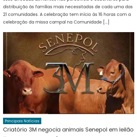
distribuição às famílias mais necessitadas de cada uma das
21 comunidades. A celebração tem início às 16 horas com a
celebração da missa campal na Comunidade […]
Principais Notícias
Criatório 3M negocia animais Senepol em leilão
Author