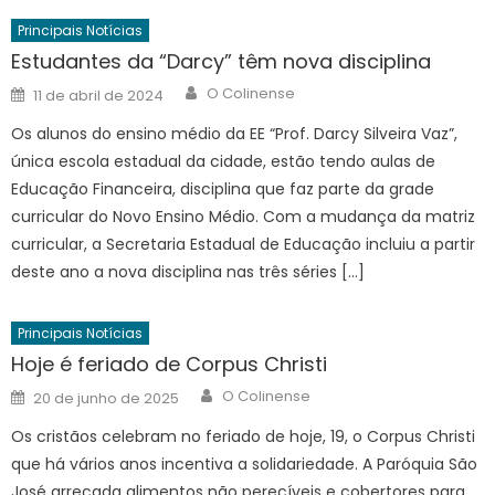
Principais Notícias
Estudantes da “Darcy” têm nova disciplina
Author
Posted
O Colinense
11 de abril de 2024
on
Os alunos do ensino médio da EE “Prof. Darcy Silveira Vaz”,
única escola estadual da cidade, estão tendo aulas de
Educação Financeira, disciplina que faz parte da grade
curricular do Novo Ensino Médio. Com a mudança da matriz
curricular, a Secretaria Estadual de Educação incluiu a partir
deste ano a nova disciplina nas três séries […]
Principais Notícias
Hoje é feriado de Corpus Christi
Author
Posted
O Colinense
20 de junho de 2025
on
Os cristãos celebram no feriado de hoje, 19, o Corpus Christi
que há vários anos incentiva a solidariedade. A Paróquia São
José arrecada alimentos não perecíveis e cobertores para