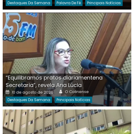
Destaques Da Semana
Palavra De Fé
Principais Notícias
“Equilibramos pratos diariamentena
Secretaria”, revela Ana Lúcia
Author
Posted
O Colinense
10 de agosto de 2026
on
Destaques Da Semana
Principais Notícias