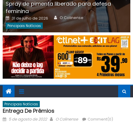
Spray de pimenta liberado para defesa
feminina
Author
Posted
O Colinense
31 de julho de 2026
on
Principais Notícias
Principais Notícias
Entrega De Prêmios
Posted
Author
5 de agosto de 2022
O Colinense
Comment(0)
on