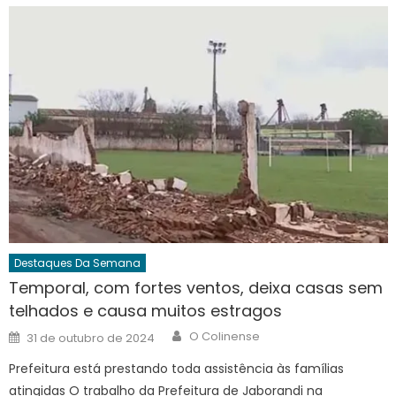
Destaques Da Semana
Temporal, com fortes ventos, deixa casas sem
telhados e causa muitos estragos
Author
Posted
O Colinense
31 de outubro de 2024
on
Prefeitura está prestando toda assistência às famílias
atingidas O trabalho da Prefeitura de Jaborandi na