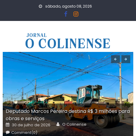
Skip
sábado, agosto 08, 2026
to
content
Deputado Marcos Pereira destina R$ 3 milhões para
obras e serviços
Author
Posted
O Colinense
30 de julho de 2026
on
Comment(0)