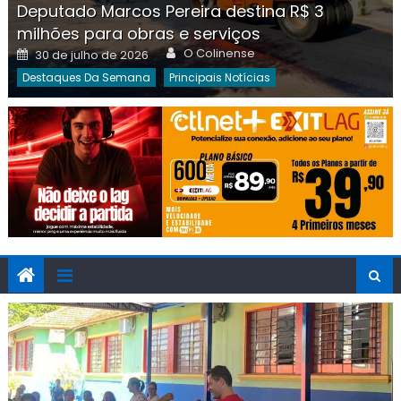
Deputado Marcos Pereira destina R$ 3
milhões para obras e serviços
Author
Posted
O Colinense
30 de julho de 2026
on
Destaques Da Semana
Principais Notícias