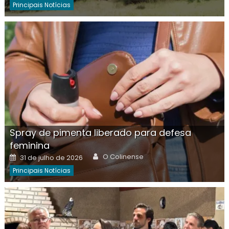
Principais Notícias
Spray de pimenta liberado para defesa
feminina
Author
Posted
O Colinense
31 de julho de 2026
on
Principais Notícias