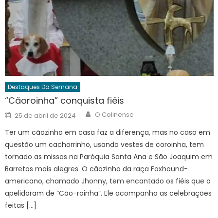
Destaques Da Semana
“Cãoroinha” conquista fiéis
Author
Posted
O Colinense
25 de abril de 2024
on
Ter um cãozinho em casa faz a diferença, mas no caso em
questão um cachorrinho, usando vestes de coroinha, tem
tornado as missas na Paróquia Santa Ana e São Joaquim em
Barretos mais alegres. O cãozinho da raça Foxhound-
americano, chamado Jhonny, tem encantado os fiéis que o
apelidaram de “Cão-roinha”. Ele acompanha as celebrações
feitas […]