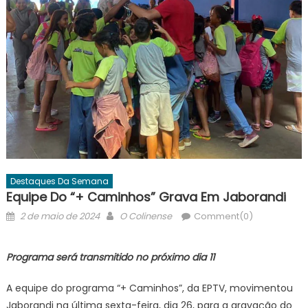
Destaques Da Semana
Equipe Do “+ Caminhos” Grava Em Jaborandi
Posted
Author
2 de maio de 2024
O Colinense
Comment(0)
on
Programa será transmitido no próximo dia 11
A equipe do programa “+ Caminhos”, da EPTV, movimentou
Jaborandi na última sexta-feira, dia 26, para a gravação do