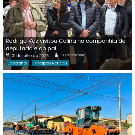
Rodrigo Vaz visitou Colina na companhia de
deputada e do pai
Author
Posted
O Colinense
31 de julho de 2026
on
Jaborandi
Principais Notícias