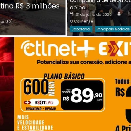
companhia de deputa
Posted
O C
30 de julho de 2026
tina R$ 3 milhões
on
do pai
Destaques Da Semana
Princip
Auth
Posted
31 de julho de 2026
on
O Colinense
nt(0)
Jaborandi
Principais Notícias