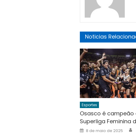
Noticias Relacion
Esportes
Osasco é campeão
Superliga Feminina d
A
Posted
8 de maio de 2025
on