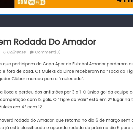
dem Rodada Do Amador
Author
O Colinense
Comment(0)
es que participam da Copa Aper de Futebol Amador perderam os
o e fora de casa. Os Muleks da Dirce receberam na “Toca do Tig
ogador Cléber marcou para a “mulecada”.
ra Roxa e perdeu dos anfitriões por 3 a 1. O único gol da equipe c
 competição com 12 gols. O “Tigre do Vale” está em 2º lugar na 
Muleks em 4º com 12.
averá rodada do Amador, que retorna no dia 6 de março sem a
ico já está classificado e aguarda rodada do próximo dia 6 para 