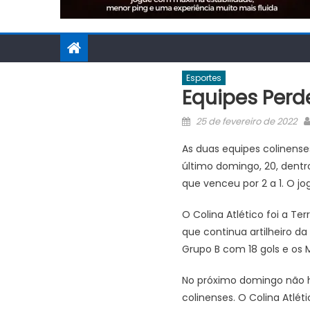
Esportes
Equipes Per
Posted
25 de fevereiro de 2022
on
As duas equipes colinens
último domingo, 20, dentr
que venceu por 2 a 1. O j
O Colina Atlético foi a Ter
que continua artilheiro da
Grupo B com 18 gols e os 
No próximo domingo não h
colinenses. O Colina Atlét