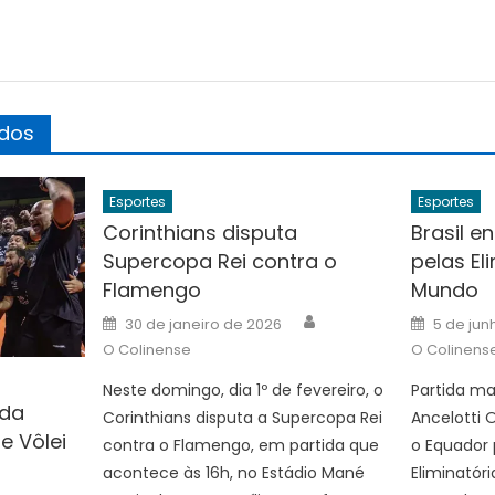
ados
Esportes
Esportes
Corinthians disputa
Brasil e
Supercopa Rei contra o
pelas El
Flamengo
Mundo
Author
Posted
Posted
30 de janeiro de 2026
5 de jun
on
on
O Colinense
O Colinens
Neste domingo, dia 1º de fevereiro, o
Partida ma
 da
Corinthians disputa a Supercopa Rei
Ancelotti O
e Vôlei
contra o Flamengo, em partida que
o Equador 
uthor
acontece às 16h, no Estádio Mané
Eliminatór