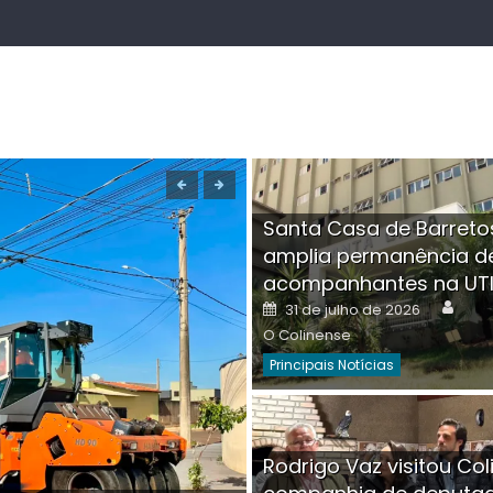
Santa Casa de Barreto
amplia permanência d
acompanhantes na UT
Auth
Posted
31 de julho de 2026
on
O Colinense
Principais Notícias
Boutique na Av. Â
Rodrigo Vaz visitou Col
invadida por cri
Aut