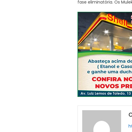
fase eliminatória. Os Mul
O
h