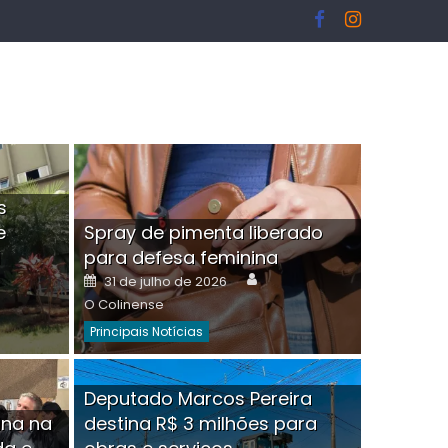
s
e
Spray de pimenta liberado
I
para defesa feminina
or
Author
Posted
31 de julho de 2026
on
O Colinense
Principais Notícias
ngelo Martins Tristão é
Deputado Marcos Pereira
ina na
destina R$ 3 milhões para
minoso mascarado
Empres
hor