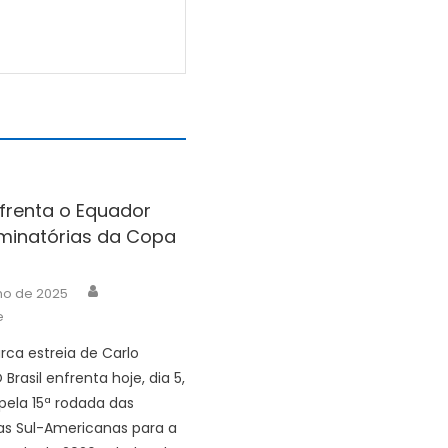
nfrenta o Equador
iminatórias da Copa
Author
ho de 2025
e
rca estreia de Carlo
 Brasil enfrenta hoje, dia 5,
pela 15ª rodada das
ias Sul-Americanas para a