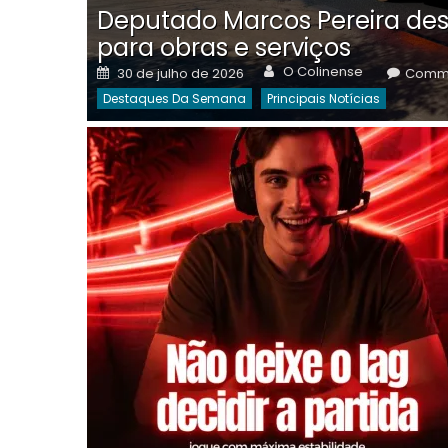
Deputado Marcos Pereira des
para obras e serviços
Author
Posted
O Colinense
30 de julho de 2026
Comme
on
Destaques Da Semana
Principais Notícias