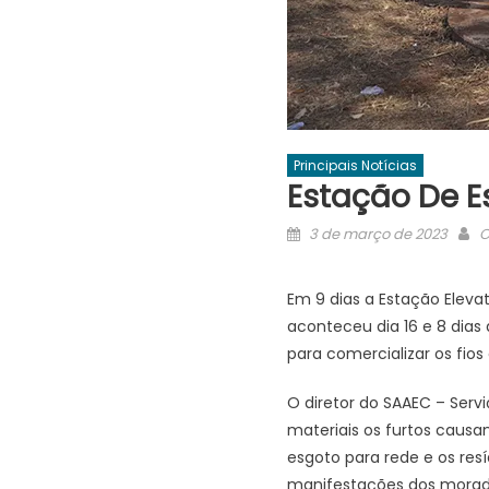
Principais Notícias
Estação De Es
Posted
A
3 de março de 2023
O
on
Em 9 dias a Estação Elevat
aconteceu dia 16 e 8 dias
para comercializar os fios
O diretor do SAAEC – Serv
materiais os furtos caus
esgoto para rede e os re
manifestações dos morador