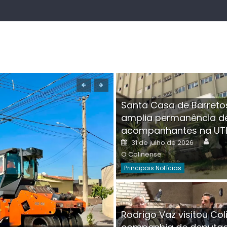
Santa Casa de Barreto
amplia permanência d
acompanhantes na UT
Auth
Posted
31 de julho de 2026
on
O Colinense
Principais Notícias
Boutique na Av. Â
Rodrigo Vaz visitou Col
invadida por cri
Aut