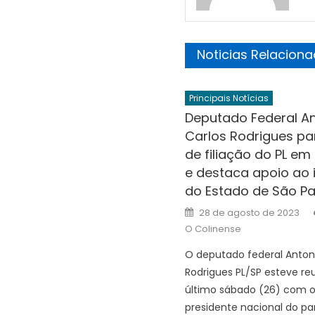
Noticias Relacion
Principais Notícias
Deputado Federal A
Carlos Rodrigues par
de filiação do PL em
e destaca apoio ao i
do Estado de São Pa
Posted
28 de agosto de 2023
on
O Colinense
O deputado federal Anton
Rodrigues PL/SP esteve re
último sábado (26) com 
presidente nacional do pa