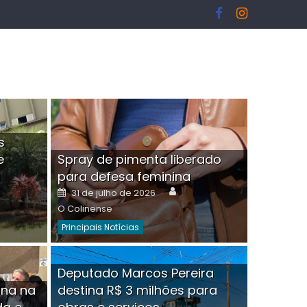
s
e
Spray de pimenta liberado
I
para defesa feminina
or
Author
Posted
31 de julho de 2026
on
O Colinense
Principais Notícias
ngelo Martins Tristão é
Deputado Marcos Pereira
ina na
destina R$ 3 milhões para
minoso mascarado
Empres
hor