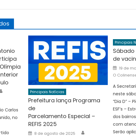
ados
Principais 
ntonio
Sábado 
ticipa
de vac
 Olímpia
Posted
19 de ma
on
nterior
O Colinens
ulo
A Secretar
Author
Principais Notícias
neste sába
Prefeitura lança Programa
“Dia D” – 
de
ESF’s – Es
io Carlos
Parcelamento Especial –
dos bairros
unido, no
REFIS 2025
com atend
o
Author
Serão apli
Posted
rtido
8 de agosto de 2025
on