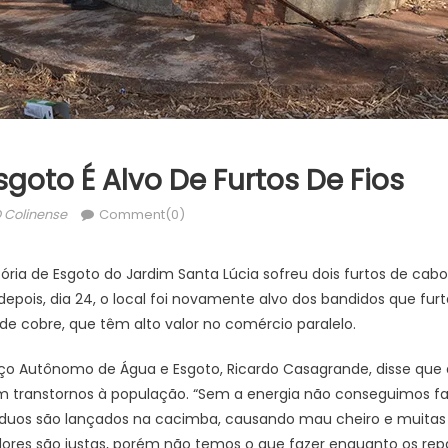
goto É Alvo De Furtos De Fios
uthor
 Colinense
Comment(0)
ória de Esgoto do Jardim Santa Lúcia sofreu dois furtos de cabo
 depois, dia 24, o local foi novamente alvo dos bandidos que fu
 de cobre, que têm alto valor no comércio paralelo.
iço Autônomo de Água e Esgoto, Ricardo Casagrande, disse que 
am transtornos à população. “Sem a energia não conseguimos
síduos são lançados na cacimba, causando mau cheiro e muitas
es são justas, porém não temos o que fazer enquanto os repar