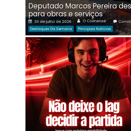
Deputado Marcos Pereira des
para obras e serviços
Author
Posted
O Colinense
30 de julho de 2026
Comme
on
Destaques Da Semana
Principais Notícias