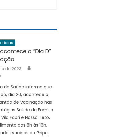
Notícias
acontece o “Dia D”
inação
Author
io de 2023
e
ia de Saúde informa que
do, dia 20, acontece o
Plantão de Vacinação nas
tratégias Saúde da Família
 Vila Fabri e Nosso Teto,
imento das 8h às 16h.
cadas vacinas da Gripe,