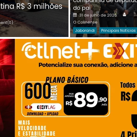
companhia de deputa
Posted
O C
30 de julho de 2026
tina R$ 3 milhões
on
do pai
Destaques Da Semana
Princip
Auth
Posted
31 de julho de 2026
on
O Colinense
nt(0)
Jaborandi
Principais Notícias