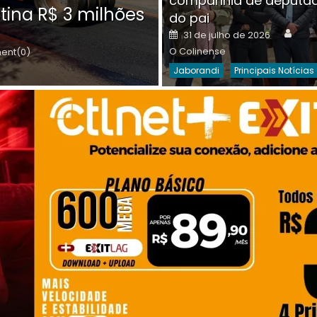
companhia de deputa
Posted
O C
30 de julho de 2026
tina R$ 3 milhões
on
do pai
Destaques Da Semana
Princip
Auth
Posted
31 de julho de 2026
on
O Colinense
nt(0)
Jaborandi
Principais Notícias