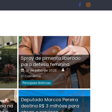
s
e
Spray de pimenta liberado
I
para defesa feminina
or
Author
Posted
31 de julho de 2026
on
O Colinense
Principais Notícias
ngelo Martins Tristão é
Deputado Marcos Pereira
ina na
destina R$ 3 milhões para
minoso mascarado
Empres
hor