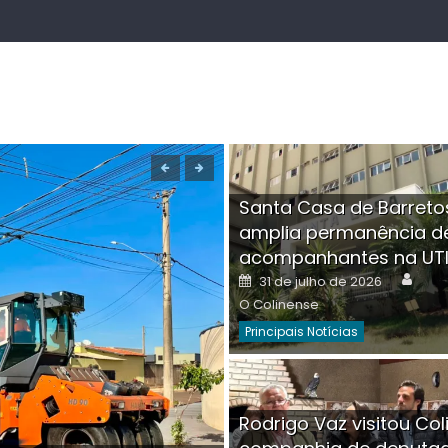
Santa Casa de Barreto
amplia permanência d
acompanhantes na UT
Auth
Posted
31 de julho de 2026
on
O Colinense
Principais Notícias
Boutique na Av. Â
Rodrigo Vaz visitou Col
invadida por cri
Aut