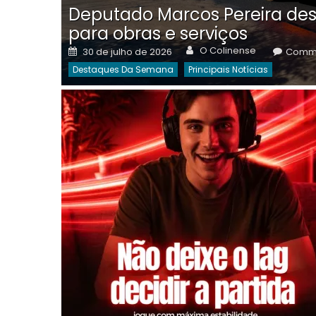
Deputado Marcos Pereira des
para obras e serviços
Author
Posted
O Colinense
30 de julho de 2026
Comme
on
Destaques Da Semana
Principais Notícias