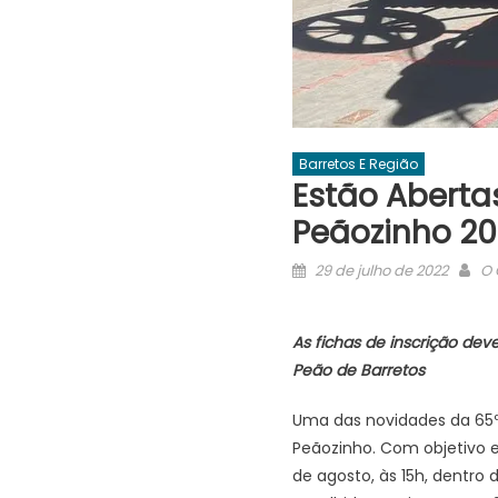
Barretos E Região
Estão Abertas
Peãozinho 20
Posted
Au
29 de julho de 2022
O 
on
As fichas de inscrição dev
Peão de Barretos
Uma das novidades da 65ª 
Peãozinho. Com objetivo e
de agosto, às 15h, dentr