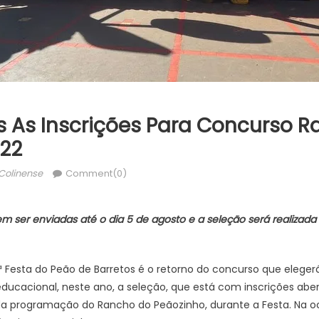
 As Inscrições Para Concurso Ra
22
thor
Colinense
Comment(0)
em ser enviadas até o dia 5 de agosto e a seleção será realizada
Festa do Peão de Barretos é o retorno do concurso que elegerá
ducacional, neste ano, a seleção, que está com inscrições aber
o da programação do Rancho do Peãozinho, durante a Festa. Na 