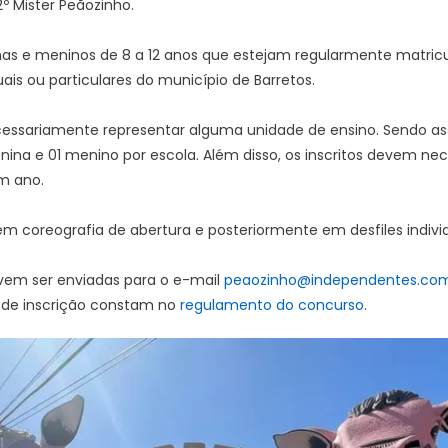
2º Mister Peãozinho.
as e meninos de 8 a 12 anos que estejam regularmente matric
ais ou particulares do município de Barretos.
ssariamente representar alguma unidade de ensino. Sendo ass
nina e 01 menino por escola. Além disso, os inscritos devem ne
m ano.
em coreografia de abertura e posteriormente em desfiles individ
evem ser enviadas para o e-mail
peaozinho@independentes.com
 de inscrição constam no
regulamento do concurso
.