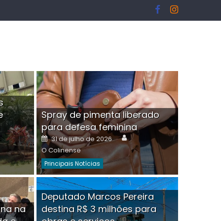
s
e
Spray de pimenta liberado
I
para defesa feminina
or
Author
Posted
31 de julho de 2026
on
O Colinense
Principais Notícias
ngelo Martins Tristão é
Deputado Marcos Pereira
ina na
destina R$ 3 milhões para
minoso mascarado
Empres
hor