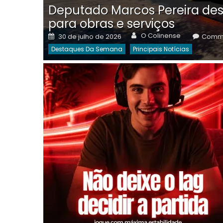
Deputado Marcos Pereira des
para obras e serviços
Author
Posted
O Colinense
30 de julho de 2026
Comme
on
Destaques Da Semana
Principais Notícias