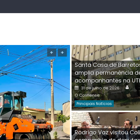
Santa Casa de Barreto
amplia permanência d
acompanhantes na UT
Auth
Posted
31 de julho de 2026
on
O Colinense
Principais Notícias
Boutique na Av. Â
Rodrigo Vaz visitou Col
invadida por cri
Aut