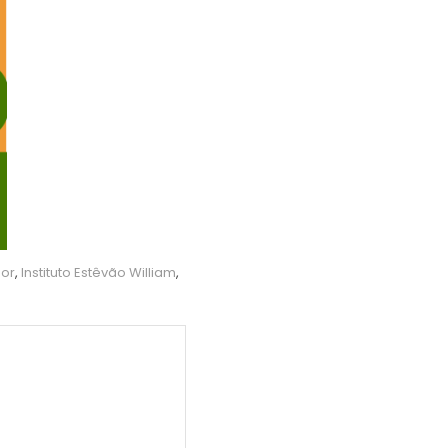
mor
,
Instituto Estêvão William
,