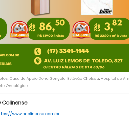
etos
,
Casa de Apoio Dona Gonçala
,
Estêvão Chelsea
,
Hospital de A
to Oncológico
 Colinense
ttps://www.ocolinense.com.br