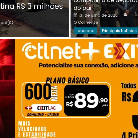
companhia de deputa
Posted
O C
30 de julho de 2026
tina R$ 3 milhões
on
do pai
Destaques Da Semana
Princip
Auth
Posted
31 de julho de 2026
on
O Colinense
nt(0)
Jaborandi
Principais Notícias