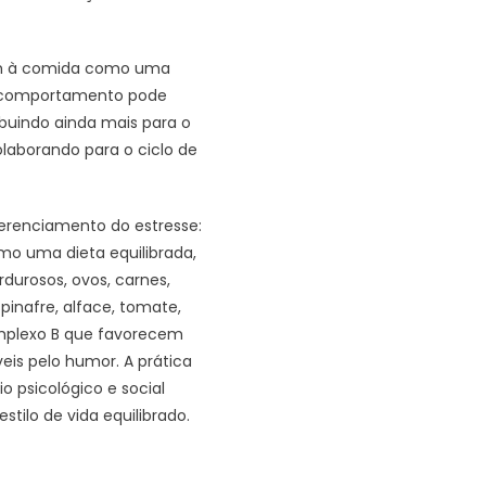
rem à comida como uma
e comportamento pode
ibuindo ainda mais para o
olaborando para o ciclo de
erenciamento do estresse:
mo uma dieta equilibrada,
durosos, ovos, carnes,
inafre, alface, tomate,
omplexo B que favorecem
eis pelo humor. A prática
o psicológico e social
ilo de vida equilibrado.