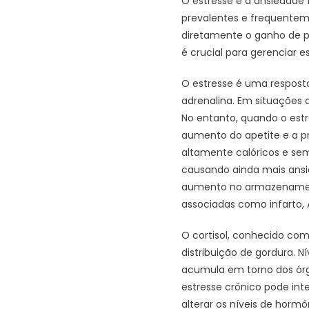
O estresse e a ansiedade
prevalentes e frequenteme
diretamente o ganho de pe
é crucial para gerenciar e
O estresse é uma resposta
adrenalina. Em situações d
No entanto, quando o estre
aumento do apetite e a pr
altamente calóricos e sem
causando ainda mais ans
aumento no armazenamento
associadas como infarto, 
O cortisol, conhecido co
distribuição de gordura. N
acumula em torno dos órgã
estresse crônico pode inte
alterar os níveis de horm