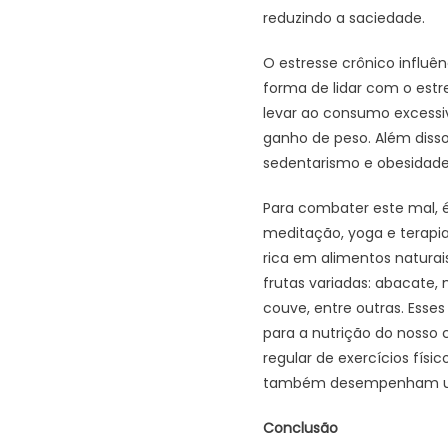
reduzindo a saciedade.
O estresse crônico influ
forma de lidar com o es
levar ao consumo excessiv
ganho de peso. Além disso,
sedentarismo e obesidade
Para combater este mal, 
meditação, yoga e terapi
rica em alimentos naturai
frutas variadas: abacate,
couve, entre outras. Ess
para a nutrição do nosso 
regular de exercícios fís
também desempenham um pa
Conclusão