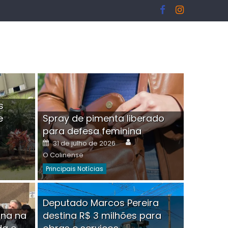
s
e
Spray de pimenta liberado
I
para defesa feminina
or
Author
Posted
31 de julho de 2026
on
O Colinense
Principais Notícias
ngelo Martins Tristão é
Deputado Marcos Pereira
ina na
destina R$ 3 milhões para
minoso mascarado
Empres
hor