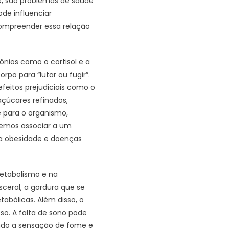
e, são problemas de saúde
de influenciar
 Compreender essa relação
nios como o cortisol e a
po para “lutar ou fugir”.
efeitos prejudiciais como o
açúcares refinados,
 para o organismo,
emos associar a um
 a obesidade e doenças
etabolismo e na
sceral, a gordura que se
abólicas. Além disso, o
so. A falta de sono pode
ando a sensação de fome e