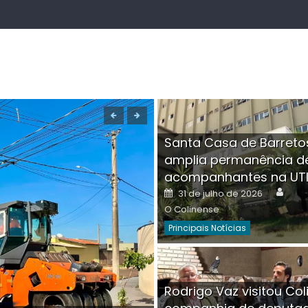
Santa Casa de Barreto
amplia permanência d
acompanhantes na UT
Auth
Posted
31 de julho de 2026
on
O Colinense
Principais Notícias
Boutique na Av. Â
Rodrigo Vaz visitou Col
invadida por cri
Aut