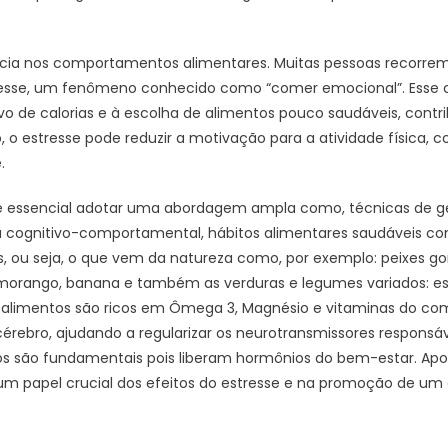
ência nos comportamentos alimentares. Muitas pessoas recor
tresse, um fenômeno conhecido como “comer emocional”. Ess
o de calorias e à escolha de alimentos pouco saudáveis, contr
 o estresse pode reduzir a motivação para a atividade física, c
.
é essencial adotar uma abordagem ampla como, técnicas de g
a cognitivo-comportamental, hábitos alimentares saudáveis co
s, ou seja, o que vem da natureza como, por exemplo: peixes gor
 morango, banana e também as verduras e legumes variados: esp
es alimentos são ricos em Ômega 3, Magnésio e vitaminas do c
cérebro, ajudando a regularizar os neurotransmissores responsáv
icos são fundamentais pois liberam hormônios do bem-estar. Apoi
pel crucial dos efeitos do estresse e na promoção de um est