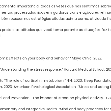
damental importância, todas as vezes que nos sentirmos sobre
mentos processados ricos em gorduras trans e açúcares refinado
bém buscarmos estratégias citadas acima como: atividade físi
prato e as atitudes que você toma perante as situações faz t
.
oms: Effects on your body and behavior.” Mayo Clinic, 2022.
 “Understanding the stress response.” Harvard Medical School, 202
th. “The role of cortisol in metabolism.” NIH, 2020. Sleep Foundat
n, 2023. American Psychological Association. “Stress and eating b
l and Prevention. “The impact of stress on physical activity.” CD
ementary and Integrative Health. “Mind and body practices for