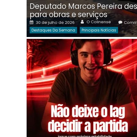
Deputado Marcos Pereira des
para obras e serviços
Author
Posted
O Colinense
30 de julho de 2026
Comme
on
Destaques Da Semana
Principais Notícias