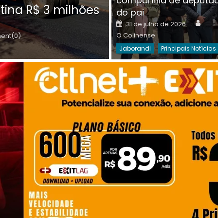
companhia de deputa
Posted
O C
30 de julho de 2026
tina R$ 3 milhões
on
do pai
Destaques Da Semana
Princip
Auth
Posted
31 de julho de 2026
on
O Colinense
nt(0)
Jaborandi
Principais Notícias