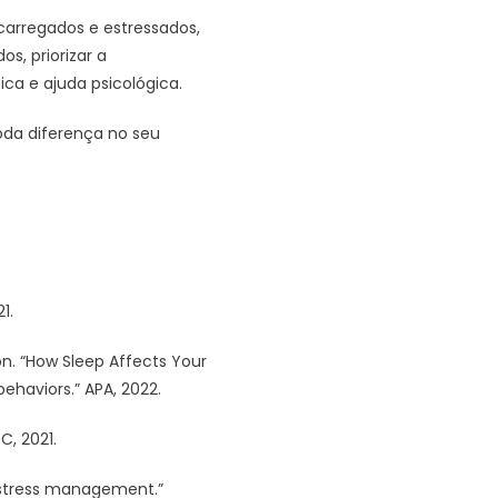
carregados e estressados,
s, priorizar a
ca e ajuda psicológica.
oda diferença no seu
1.
ion. “How Sleep Affects Your
ehaviors.” APA, 2022.
C, 2021.
 stress management.”