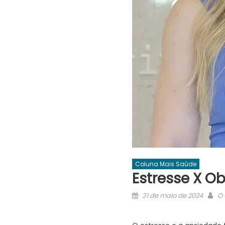
Coluna Mais Saúde
Estresse X O
Posted
Au
31 de maio de 2024
O 
on