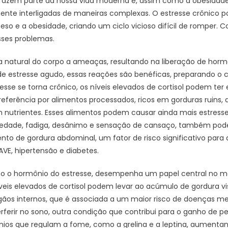
 fazem parte da nossa vida moderna e, assim como a obesidad
nte interligadas de maneiras complexas. O estresse crônico po
so e a obesidade, criando um ciclo vicioso difícil de romper.
sses problemas.
 natural do corpo a ameaças, resultando na liberação de hormô
e estresse agudo, essas reações são benéficas, preparando o cor
sse se torna crônico, os níveis elevados de cortisol podem ter 
eferência por alimentos processados, ricos em gorduras ruins, 
 nutrientes. Esses alimentos podem causar ainda mais estresse
iedade, fadiga, desânimo e sensação de cansaço, também pod
 de gordura abdominal, um fator de risco significativo para
AVE, hipertensão e diabetes.
mo o hormônio do estresse, desempenha um papel central no m
íveis elevados de cortisol podem levar ao acúmulo de gordura vi
os internos, que é associada a um maior risco de doenças met
rferir no sono, outra condição que contribui para o ganho de pe
ônios que regulam a fome, como a grelina e a leptina, aument