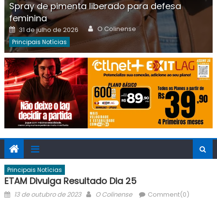
Spray de pimenta liberado para defesa
feminina
Author
Posted
O Colinense
31 de julho de 2026
on
Principais Notícias
Principais Notícias
ETAM Divulga Resultado Dia 25
Posted
Author
13 de outubro de 2023
O Colinense
Comment(0)
on