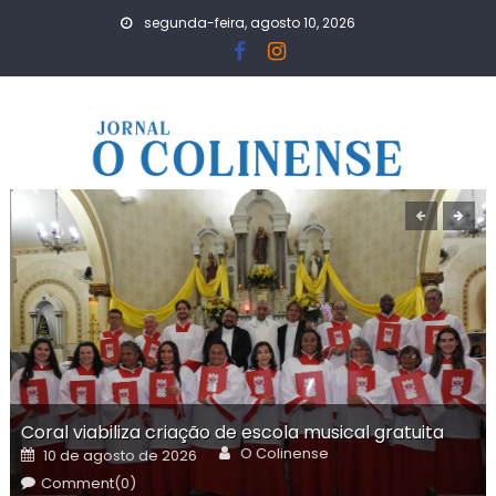
Skip
segunda-feira, agosto 10, 2026
to
content
Coral viabiliza criação de escola musical gratuita
Author
Posted
O Colinense
10 de agosto de 2026
on
Comment(0)