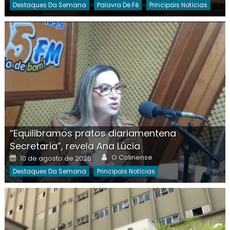
Destaques Da Semana
Palavra De Fé
Principais Notícias
“Equilibramos pratos diariamentena
Secretaria”, revela Ana Lúcia
Author
Posted
O Colinense
10 de agosto de 2026
on
Destaques Da Semana
Principais Notícias