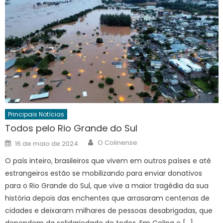
Principais Notícias
Todos pelo Rio Grande do Sul
Author
Posted
O Colinense
16 de maio de 2024
on
O país inteiro, brasileiros que vivem em outros países e até
estrangeiros estão se mobilizando para enviar donativos
para o Rio Grande do Sul, que vive a maior tragédia da sua
história depois das enchentes que arrasaram centenas de
cidades e deixaram milhares de pessoas desabrigadas, que
dependem da solidariedade de todos. Em Colina e […]