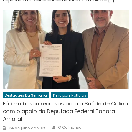
Destaques Da Semana
Principais Notícias
Fátima busca recursos para a Saúde de Colina
com o apoio da Deputada Federal Tabata
Amaral
Author
Posted
O Colinense
24 de julho de 2025
on