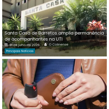
Santa Casa de Barretos amplia permanência
de acompanhantes na UTI
Author
Posted
O Colinense
31 de julho de 2026
on
Principais Notícias