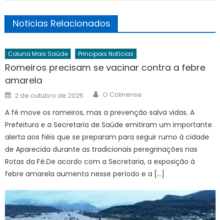
Noticias Relacionados
Coluna Mais Saúde
Principais Notícias
Romeiros precisam se vacinar contra a febre
amarela
Author
Posted
O Colinense
2 de outubro de 2025
on
A fé move os romeiros, mas a prevenção salva vidas. A
Prefeitura e a Secretaria de Saúde emitiram um importante
alerta aos fiéis que se preparam para seguir rumo à cidade
de Aparecida durante as tradicionais peregrinações nas
Rotas da Fé.De acordo com a Secretaria, a exposição à
febre amarela aumenta nesse período e a […]