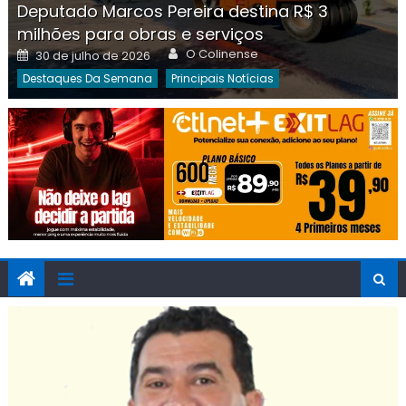
Deputado Marcos Pereira destina R$ 3
milhões para obras e serviços
Author
Posted
O Colinense
30 de julho de 2026
on
Destaques Da Semana
Principais Notícias