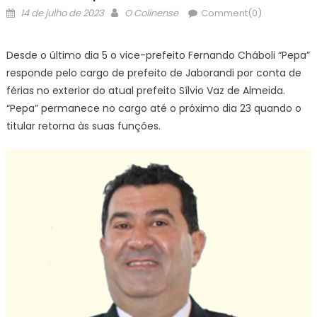
Posted
Author
14 de julho de 2023
O Colinense
Comment(0)
on
Desde o último dia 5 o vice-prefeito Fernando Cháboli “Pepa”
responde pelo cargo de prefeito de Jaborandi por conta de
férias no exterior do atual prefeito Sílvio Vaz de Almeida.
“Pepa” permanece no cargo até o próximo dia 23 quando o
titular retorna às suas funções.