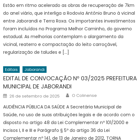
Estão em ritmo acelerado as obras de recuperação de 7km
do anel viário, que interliga a Rodovia Antônio Bruno à vicinal
entre Jaborandi e Terra Roxa. Os importantes investimentos
foram incluídos no Programa Melhor Caminho, do governo
estadual. As melhorias contemplam o alargamento da
vicinal, reaterro e compactação do leito carroçável,
regularização de taludes e […]
Editais
Jaborandi
EDITAL DE CONVOCAÇÃO Nº 03/2025 PREFEITURA
MUNICIPAL DE JABORANDI
Author
Posted
O Colinense
26 de setembro de 2025
on
AUDIÊNCIA PÚBLICA DA SAÚDE A Secretária Municipal de
Saúde, no uso de suas atribuições legais e de acordo com o
disposto no artigo 48 da Lei Complementar nº 101/2000 e
Incisos I, II e III e Parágrafo § 5º do artigo 36 da Lei
Complementar nº 141, de 13 de Janeiro de 2012, TORNA