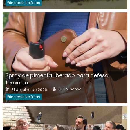
Principais Notícias
Spray de pimenta liberado para defesa
feminina
Author
Posted
O Colinense
31 de julho de 2026
on
Principais Notícias