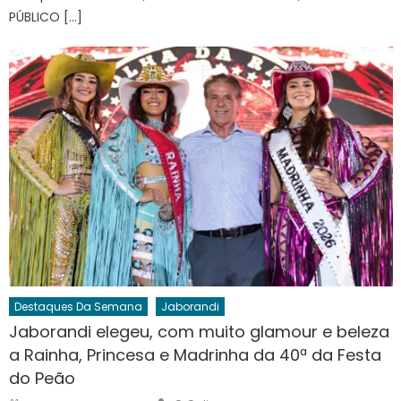
PÚBLICO […]
Destaques Da Semana
Jaborandi
Jaborandi elegeu, com muito glamour e beleza
a Rainha, Princesa e Madrinha da 40ª da Festa
do Peão
Author