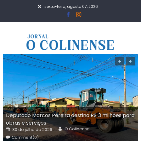
Skip
sexta-feira, agosto 07, 2026
to
content
Deputado Marcos Pereira destina R$ 3 milhões para
obras e serviços
Author
Posted
O Colinense
30 de julho de 2026
on
Comment(0)