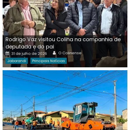
Rodrigo Vaz visitou Colina na companhia de
deputada e do pai
Author
Posted
O Colinense
31 de julho de 2026
on
Jaborandi
Principais Notícias