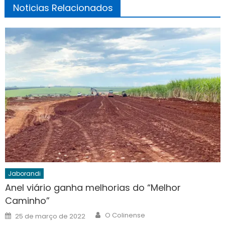
Noticias Relacionados
Jaborandi
Anel viário ganha melhorias do “Melhor
Caminho”
Author
Posted
O Colinense
25 de março de 2022
on