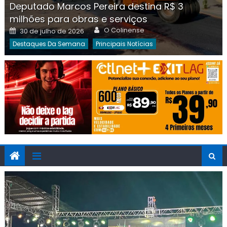
Deputado Marcos Pereira destina R$ 3
milhões para obras e serviços
Author
Posted
O Colinense
30 de julho de 2026
on
Destaques Da Semana
Principais Notícias