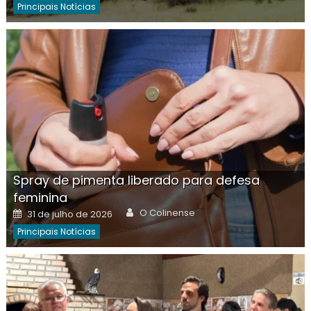
Principais Notícias
Spray de pimenta liberado para defesa
feminina
Author
Posted
O Colinense
31 de julho de 2026
on
Principais Notícias