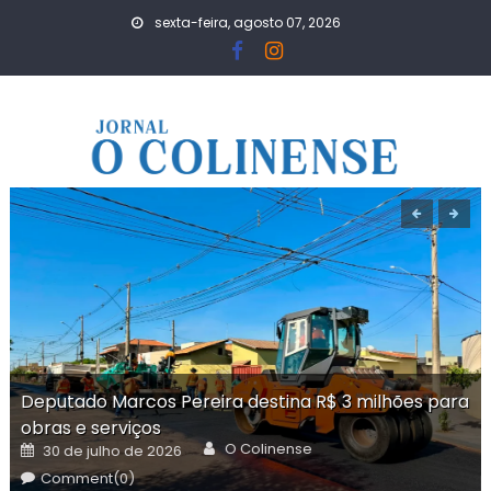
Skip
sexta-feira, agosto 07, 2026
to
content
Deputado Marcos Pereira destina R$ 3 milhões para
obras e serviços
Author
Posted
O Colinense
30 de julho de 2026
on
Comment(0)