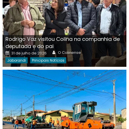
Rodrigo Vaz visitou Colina na companhia de
deputada e do pai
Author
Posted
O Colinense
31 de julho de 2026
on
Jaborandi
Principais Notícias