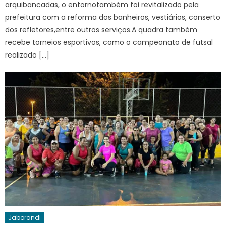
arquibancadas, o entornotambém foi revitalizado pela
prefeitura com a reforma dos banheiros, vestiários, conserto
dos refletores,entre outros serviços.A quadra também
recebe torneios esportivos, como o campeonato de futsal
realizado […]
Jaborandi