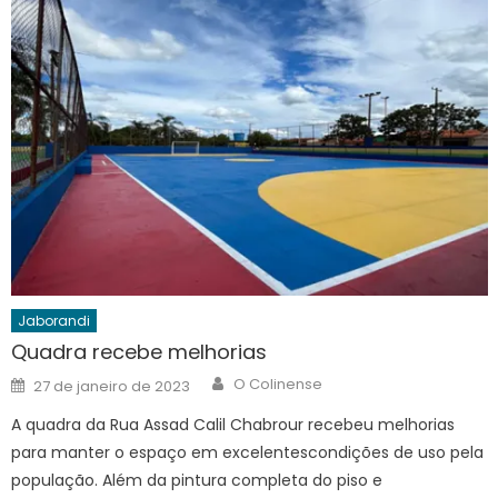
Jaborandi
Quadra recebe melhorias
Author
Posted
O Colinense
27 de janeiro de 2023
on
A quadra da Rua Assad Calil Chabrour recebeu melhorias
para manter o espaço em excelentescondições de uso pela
população. Além da pintura completa do piso e