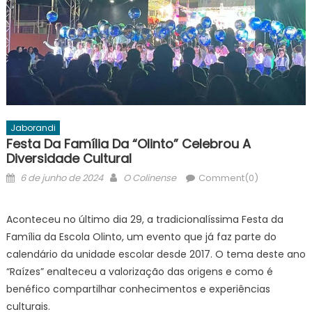
Jaborandi
Festa Da Família Da “Olinto” Celebrou A
Diversidade Cultural
Posted
Author
6 de junho de 2024
O Colinense
Comment(0)
on
Aconteceu no último dia 29, a tradicionalíssima Festa da
Família da Escola Olinto, um evento que já faz parte do
calendário da unidade escolar desde 2017. O tema deste ano
“Raízes” enalteceu a valorização das origens e como é
benéfico compartilhar conhecimentos e experiências
culturais.