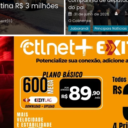
companhia de deputa
Posted
O C
30 de julho de 2026
tina R$ 3 milhões
on
do pai
Destaques Da Semana
Princip
Auth
Posted
31 de julho de 2026
on
O Colinense
nt(0)
Jaborandi
Principais Notícias