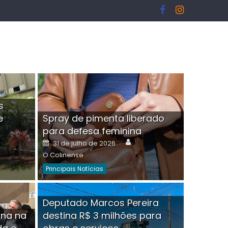
s
e
Spray de pimenta liberado
I
para defesa feminina
or
Author
Posted
31 de julho de 2026
on
O Colinense
Principais Notícias
ngelo Martins Tristão é
Deputado Marcos Pereira
ina na
destina R$ 3 milhões para
minoso mascarado
Empres
hor