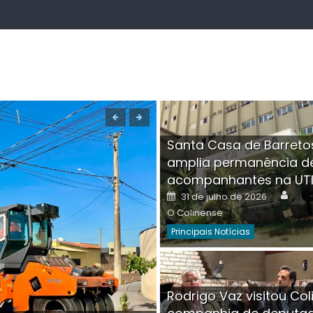
Santa Casa de Barreto
amplia permanência d
acompanhantes na UT
Auth
Posted
31 de julho de 2026
on
O Colinense
Principais Notícias
Boutique na Av. Â
Rodrigo Vaz visitou Col
invadida por cri
Aut