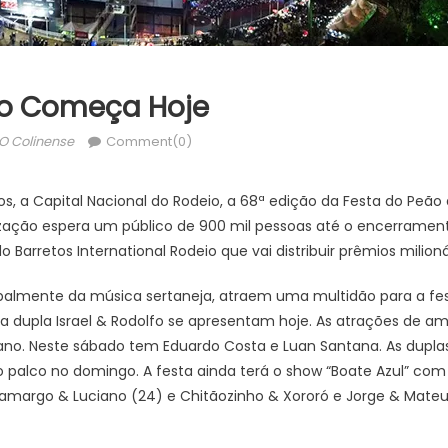
ão Começa Hoje
Author
O Colinense
Comment(0)
os, a Capital Nacional do Rodeio, a 68ª edição da Festa do P
zação espera um público de 900 mil pessoas até o encerrament
 Barretos International Rodeio que vai distribuir prêmios milioná
cipalmente da música sertaneja, atraem uma multidão para a fe
a dupla Israel & Rodolfo se apresentam hoje. As atrações de a
iano. Neste sábado tem Eduardo Costa e Luan Santana. As duplas
 palco no domingo. A festa ainda terá o show “Boate Azul” co
 Camargo & Luciano (24) e Chitãozinho & Xororó e Jorge & Mateu