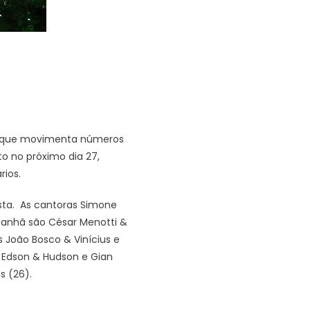
eão que movimenta números
o no próximo dia 27,
rios.
sta. As cantoras Simone
manhã são César Menotti &
 João Bosco & Vinícius e
m Edson & Hudson e Gian
s (26).