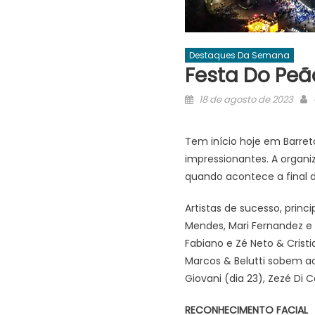
Destaques Da Semana
Festa Do Pe
Posted
18 de agosto de 2023
on
Tem início hoje em Barret
impressionantes. A organi
quando acontece a final do
Artistas de sucesso, prin
Mendes, Mari Fernandez e 
Fabiano e Zé Neto & Crist
Marcos & Belutti sobem ao
Giovani (dia 23), Zezé Di
RECONHECIMENTO FACIAL