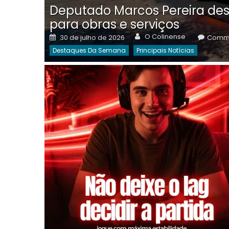
Deputado Marcos Pereira des
para obras e serviços
Author
Posted
O Colinense
30 de julho de 2026
Comme
on
Destaques Da Semana
Principais Notícias