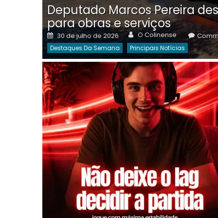
Deputado Marcos Pereira des
para obras e serviços
Author
Posted
O Colinense
30 de julho de 2026
Comme
on
Destaques Da Semana
Principais Notícias