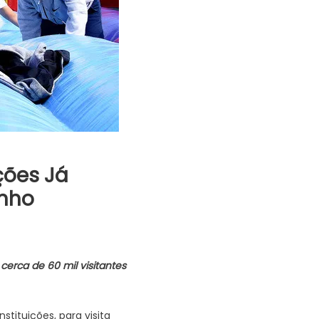
ções Já
inho
erca de 60 mil visitantes
ituições, para visita