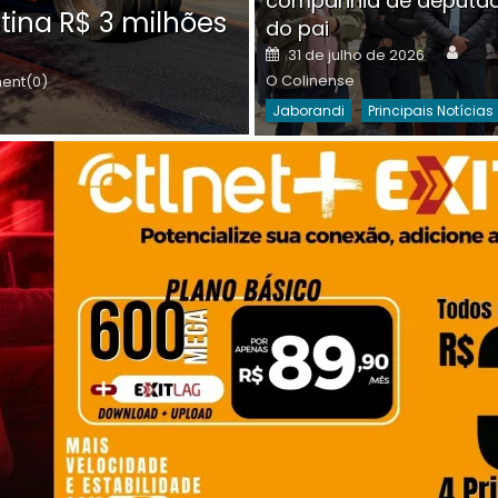
companhia de deputa
Posted
O C
30 de julho de 2026
tina R$ 3 milhões
on
do pai
Destaques Da Semana
Princip
Auth
Posted
31 de julho de 2026
on
O Colinense
nt(0)
Jaborandi
Principais Notícias