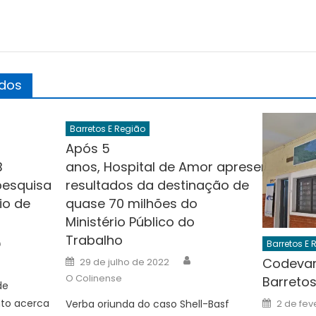
ados
Barretos E Região
Após 5
B
anos, Hospital de Amor apresenta
pesquisa
resultados da destinação de
io de
quase 70 milhões do
Ministério Público do
Trabalho
Author
Barretos E 
Author
Posted
Codevar
29 de julho de 2022
on
O Colinense
Barreto
de
Posted
to acerca
Verba oriunda do caso Shell-Basf
2 de fev
on