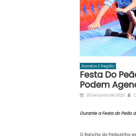
Barretos E Região
Festa Do Peã
Podem Agend
Posted
A
30 de junho de 2023
O
on
Durante a Festa do Peão de
O Rancho do Peãozinho est