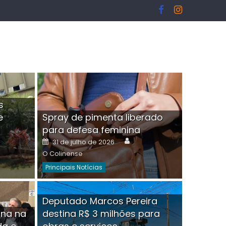
s
e
Spray de pimenta liberado
I
para defesa feminina
or
Author
Posted
31 de julho de 2026
on
O Colinense
Principais Notícias
ngelo Martins Tristão é
Deputado Marcos Pereira
ina na
destina R$ 3 milhões para
minoso mascarado
Empres
hor