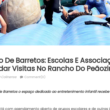
o De Barretos: Escolas E Associa
ar Visitas No Rancho Do Peãoz
uthor
 Colinense
Comment(0)
 Barretos o espaço dedicado ao entretenimento infantil recebe c
á com agendamento aberto de grupos escolares e de outras inst