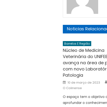
Noticias Relacion
Barretos E Região
Núcleo de Medicina
Veterinária do UNIFE
avança na área de 
com novo Laboratór
Patologia
Posted
10 de março de 2023
on
O Colinense
O espaço tem o objetivo 
aprofundar o conhecimen