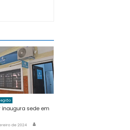
Região
 inaugura sede em
s
Author
ereiro de 2024