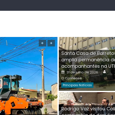
Santa Casa de Barreto
amplia permanência d
acompanhantes na UT
Auth
Posted
31 de julho de 2026
on
O Colinense
Principais Notícias
Boutique na Av. Â
Rodrigo Vaz visitou Col
invadida por cri
Aut