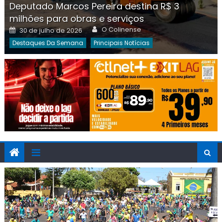
Deputado Marcos Pereira destina R$ 3
milhões para obras e serviços
Author
Posted
O Colinense
30 de julho de 2026
on
Destaques Da Semana
Principais Notícias