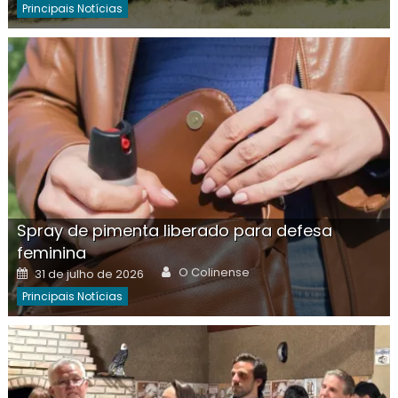
Principais Notícias
Spray de pimenta liberado para defesa
feminina
Author
Posted
O Colinense
31 de julho de 2026
on
Principais Notícias