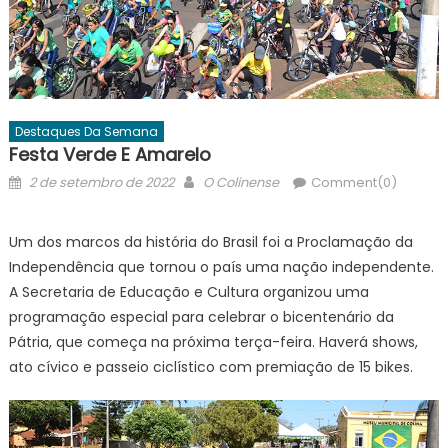
Destaques Da Semana
Festa Verde E Amarelo
Posted
Author
2 de setembro de 2022
O Colinense
Comment(0)
on
Um dos marcos da história do Brasil foi a Proclamação da
Independência que tornou o país uma nação independente.
A Secretaria de Educação e Cultura organizou uma
programação especial para celebrar o bicentenário da
Pátria, que começa na próxima terça-feira. Haverá shows,
ato cívico e passeio ciclístico com premiação de 15 bikes.