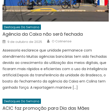
Destaques Da Semana
Agência da Caixa não será fechada
Author
Posted
O Colinense
9 de outubro de 2025
on
Assessoria esclarece que unidade permanece com
atendimento Muitas agências bancárias tem sido fechadas
devido ao crescimento da utilização dos meios digitais, que
ficaram mais rápidos e eficientes com o uso da inteligência
artificial.Depois da transferência da unidade do Bradesco, o
boato do fechamento da agência da Caixa em Colina tem
ganhado força. A reportagem manteve […]
Destaques Da Semana
ACIC faz promoção para Dia das Mães