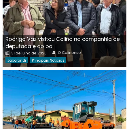
Rodrigo Vaz visitou Colina na companhia de
deputada e do pai
Author
Posted
O Colinense
31 de julho de 2026
on
Jaborandi
Principais Notícias