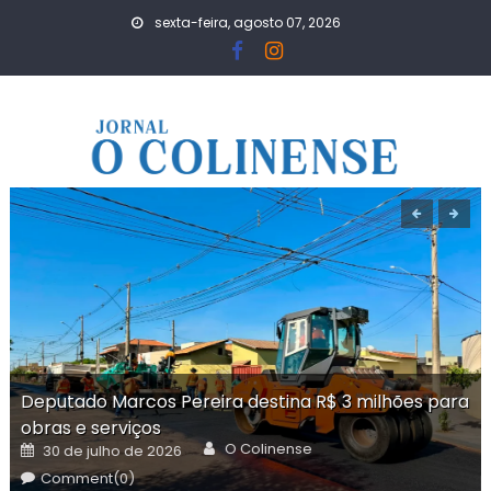
Skip
sexta-feira, agosto 07, 2026
to
content
Deputado Marcos Pereira destina R$ 3 milhões para
obras e serviços
Author
Posted
O Colinense
30 de julho de 2026
on
Comment(0)