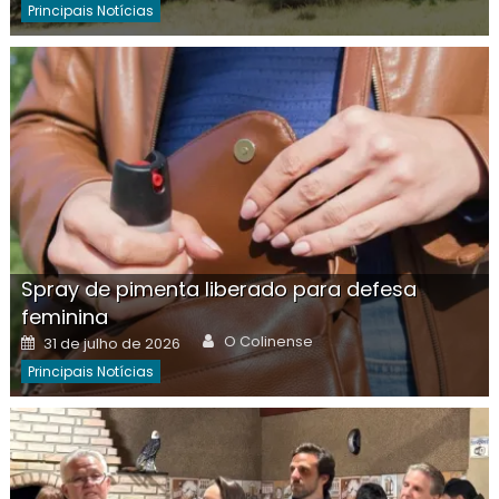
Principais Notícias
Spray de pimenta liberado para defesa
feminina
Author
Posted
O Colinense
31 de julho de 2026
on
Principais Notícias