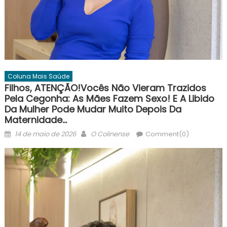
Coluna Mais Saúde
Filhos, ATENÇÃO!Vocês Não Vieram Trazidos
Pela Cegonha: As Mães Fazem Sexo! E A Libido
Da Mulher Pode Mudar Muito Depois Da
Maternidade…
Posted
Author
14 de maio de 2026
O Colinense
Comment(0)
on