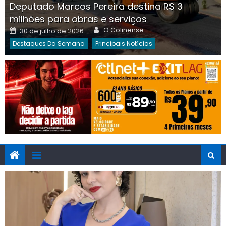
Deputado Marcos Pereira destina R$ 3
milhões para obras e serviços
Author
Posted
O Colinense
30 de julho de 2026
on
Destaques Da Semana
Principais Notícias