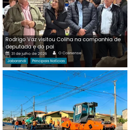
Rodrigo Vaz visitou Colina na companhia de
deputada e do pai
Author
Posted
O Colinense
31 de julho de 2026
on
Jaborandi
Principais Notícias