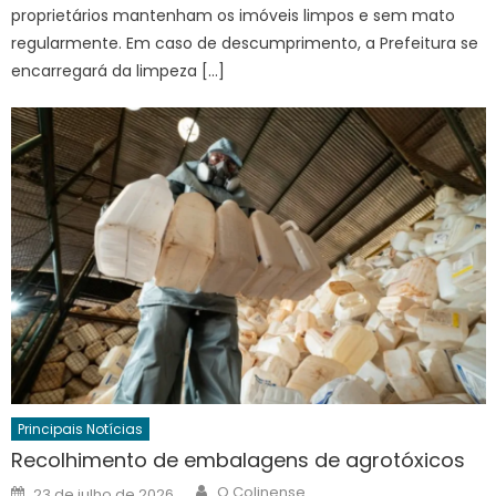
proprietários mantenham os imóveis limpos e sem mato
regularmente. Em caso de descumprimento, a Prefeitura se
encarregará da limpeza […]
Principais Notícias
Recolhimento de embalagens de agrotóxicos
Author
Posted
O Colinense
23 de julho de 2026