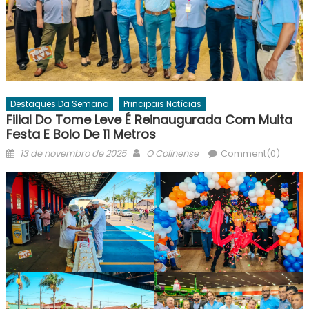
Destaques Da Semana
Principais Notícias
Filial Do Tome Leve É Reinaugurada Com Muita
Festa E Bolo De 11 Metros
Posted
Author
13 de novembro de 2025
O Colinense
Comment(0)
on