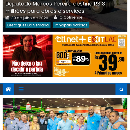
Deputado Marcos Pereira destina R$ 3
milhões para obras e serviços
Author
Posted
O Colinense
30 de julho de 2026
on
Destaques Da Semana
Principais Notícias