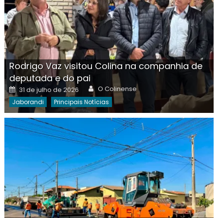
Rodrigo Vaz visitou Colina na companhia de
deputada e do pai
Author
Posted
O Colinense
31 de julho de 2026
on
Jaborandi
Principais Notícias