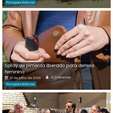
Principais Notícias
Spray de pimenta liberado para defesa
feminina
Author
Posted
O Colinense
31 de julho de 2026
on
Principais Notícias