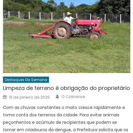
Destaques Da Semana
Limpeza de terreno é obrigação do proprietário
Author
Posted
O Colinense
16 de janeiro de 2025
on
Com as chuvas constantes o mato cresce rapidamente e
toma conta dos terrenos da cidade. Para evitar animais
peçonhentos e acúmulo de recipientes que podem se
tornar em criadouros da dengue, a Prefeitura solicita que os