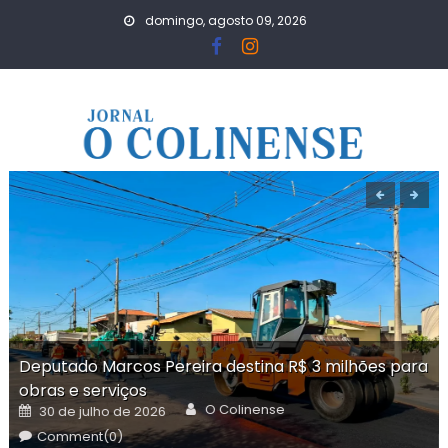
Skip
domingo, agosto 09, 2026
to
content
Deputado Marcos Pereira destina R$ 3 milhões para
obras e serviços
Author
Posted
O Colinense
30 de julho de 2026
on
Comment(0)