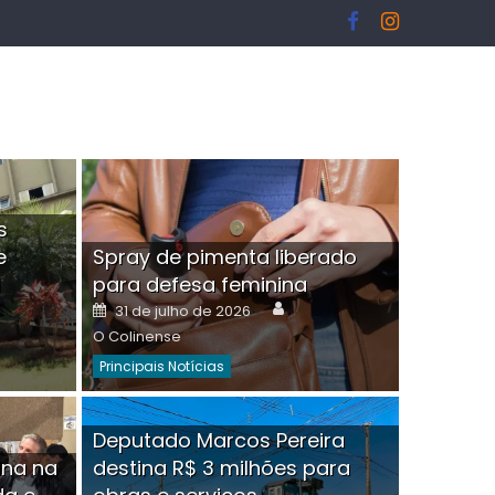
s
e
Spray de pimenta liberado
I
para defesa feminina
or
Author
Posted
31 de julho de 2026
on
O Colinense
Principais Notícias
ngelo Martins Tristão é
Deputado Marcos Pereira
ina na
destina R$ 3 milhões para
minoso mascarado
Empres
hor