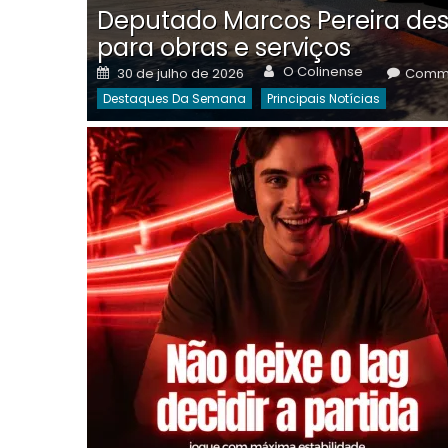
Deputado Marcos Pereira des
para obras e serviços
Author
Posted
O Colinense
30 de julho de 2026
Comme
on
Destaques Da Semana
Principais Notícias