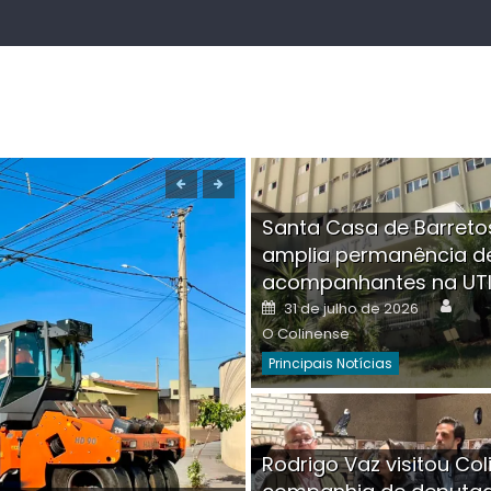
Santa Casa de Barreto
amplia permanência d
acompanhantes na UT
Auth
Posted
31 de julho de 2026
on
O Colinense
Principais Notícias
Boutique na Av. Â
Rodrigo Vaz visitou Col
invadida por cri
Aut