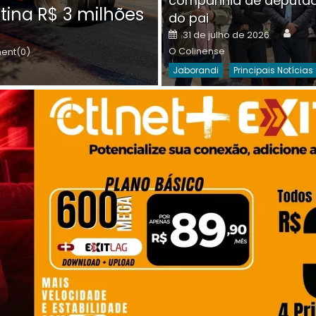
companhia de deputa
Posted
O C
30 de julho de 2026
tina R$ 3 milhões
on
do pai
Destaques Da Semana
Princip
Auth
Posted
31 de julho de 2026
on
O Colinense
nt(0)
Jaborandi
Principais Notícias