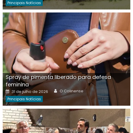
Principais Notícias
Spray de pimenta liberado para defesa
feminina
Author
Posted
O Colinense
31 de julho de 2026
on
Principais Notícias