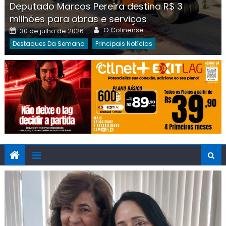
Deputado Marcos Pereira destina R$ 3
milhões para obras e serviços
Author
Posted
O Colinense
30 de julho de 2026
on
Destaques Da Semana
Principais Notícias