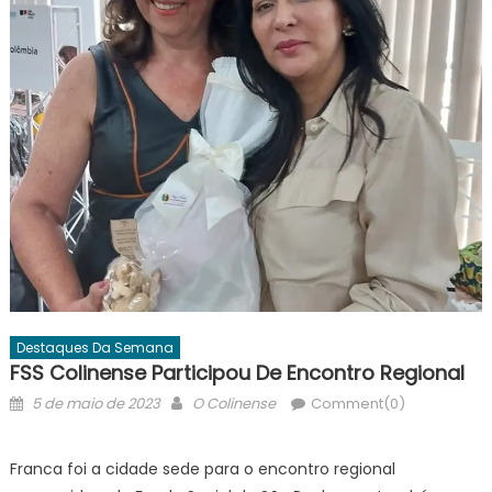
Destaques Da Semana
FSS Colinense Participou De Encontro Regional
Posted
Author
5 de maio de 2023
O Colinense
Comment(0)
on
Franca foi a cidade sede para o encontro regional