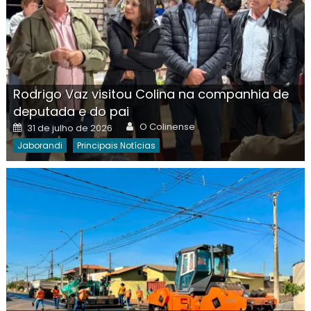
Rodrigo Vaz visitou Colina na companhia de
deputada e do pai
Author
Posted
O Colinense
31 de julho de 2026
on
Jaborandi
Principais Notícias