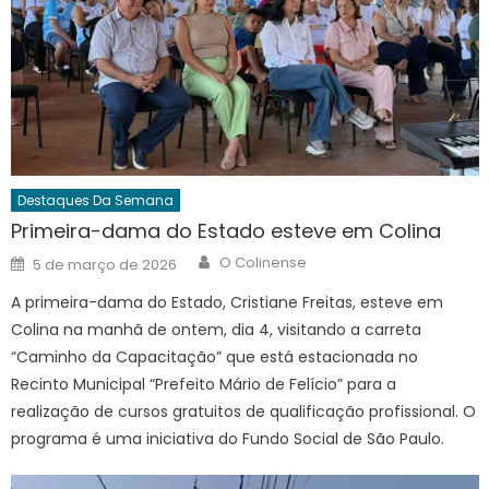
Destaques Da Semana
Primeira-dama do Estado esteve em Colina
Author
Posted
O Colinense
5 de março de 2026
on
A primeira-dama do Estado, Cristiane Freitas, esteve em
Colina na manhã de ontem, dia 4, visitando a carreta
“Caminho da Capacitação” que está estacionada no
Recinto Municipal “Prefeito Mário de Felício” para a
realização de cursos gratuitos de qualificação profissional. O
programa é uma iniciativa do Fundo Social de São Paulo.