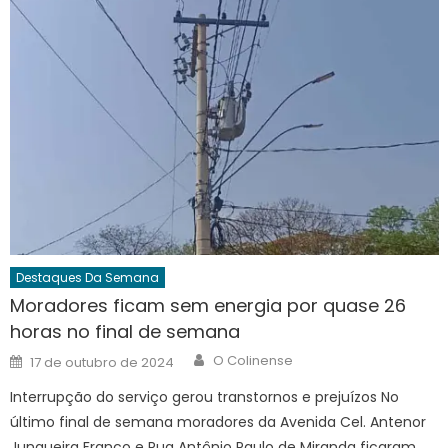
Destaques Da Semana
Moradores ficam sem energia por quase 26
horas no final de semana
Author
Posted
O Colinense
17 de outubro de 2024
on
Interrupção do serviço gerou transtornos e prejuízos No
último final de semana moradores da Avenida Cel. Antenor
Junqueira Franco e Rua Antônio Paulo de Miranda ficaram