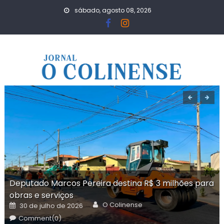
Skip
sábado, agosto 08, 2026
to
content
Deputado Marcos Pereira destina R$ 3 milhões para
obras e serviços
Author
Posted
O Colinense
30 de julho de 2026
on
Comment(0)