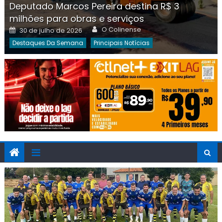
Deputado Marcos Pereira destina R$ 3
milhões para obras e serviços
Author
Posted
O Colinense
30 de julho de 2026
on
Destaques Da Semana
Principais Notícias