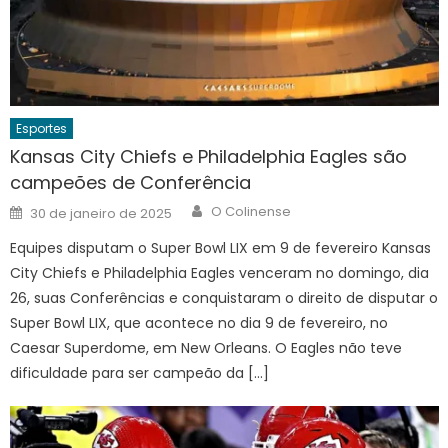
Esportes
Kansas City Chiefs e Philadelphia Eagles são
campeões de Conferência
Author
Posted
O Colinense
30 de janeiro de 2025
on
Equipes disputam o Super Bowl LIX em 9 de fevereiro Kansas
City Chiefs e Philadelphia Eagles venceram no domingo, dia
26, suas Conferências e conquistaram o direito de disputar o
Super Bowl LIX, que acontece no dia 9 de fevereiro, no
Caesar Superdome, em New Orleans. O Eagles não teve
dificuldade para ser campeão da […]