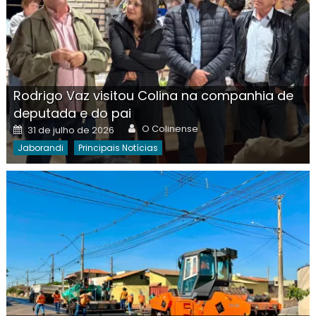
Rodrigo Vaz visitou Colina na companhia de
deputada e do pai
Author
Posted
O Colinense
31 de julho de 2026
on
Jaborandi
Principais Notícias