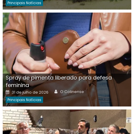
Principais Notícias
Spray de pimenta liberado para defesa
feminina
Author
Posted
O Colinense
31 de julho de 2026
on
Principais Notícias