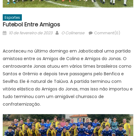
Esportes
Futebol Entre Amigos
Posted
Author
10 de fevereiro de 2023
O Colinense
Comment(0)
on
Aconteceu no último domingo em Jaboticabal uma partida
amistosa entre os Amigos de Colina e Amigos do Jonas. O
centroavante Jonas atuou em vários times brasileiros como
Santos e Grêmio e depois teve passagens pelo Benfica e
Sevilha. Ele é natural de Taiúva. A partida terminou com
vitória elástica do Amigos do Jonas, mas isso não importou e
tudo terminou com um amigável churrasco de
confraternização.