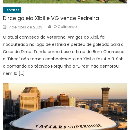
Esportes
Dirce goleia Xibil e VG vence Pedreira
Author
Posted
O Colinense
7 de abril de 2023
on
O atual campeão do Veterano, Amigos do Xibil, foi
nocauteado no jogo de estreia e perdeu de goleada para a
Casa da Dirce. Tendo como base o time do Bom Churrasco
a “Dirce” não tomou conhecimento do Xibil e fez 4 a 0. Sob
o comando do técnico Porquinho a “Dirce” não demorou
nem 10 […]