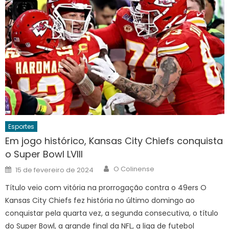
Esportes
Em jogo histórico, Kansas City Chiefs conquista
o Super Bowl LVIII
Author
Posted
O Colinense
15 de fevereiro de 2024
on
Título veio com vitória na prorrogação contra o 49ers O
Kansas City Chiefs fez história no último domingo ao
conquistar pela quarta vez, a segunda consecutiva, o título
do Super Bowl, a grande final da NFL, a liga de futebol