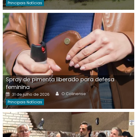
Principais Notícias
Spray de pimenta liberado para defesa
feminina
Author
Posted
O Colinense
31 de julho de 2026
on
Principais Notícias