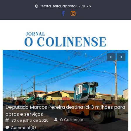
Skip
sexta-feira, agosto 07, 2026
to
content
Deputado Marcos Pereira destina R$ 3 milhões para
obras e serviços
Author
Posted
O Colinense
30 de julho de 2026
on
Comment(0)