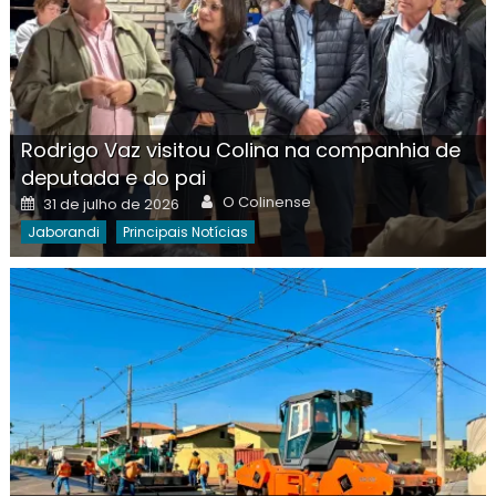
Rodrigo Vaz visitou Colina na companhia de
deputada e do pai
Author
Posted
O Colinense
31 de julho de 2026
on
Jaborandi
Principais Notícias