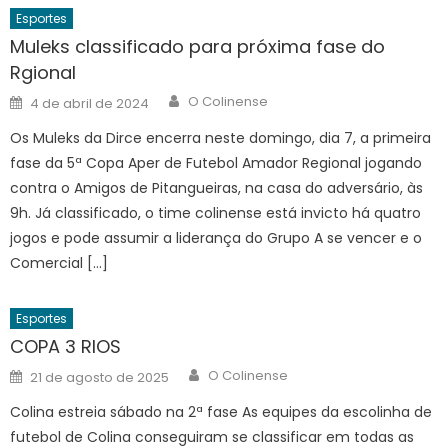
Esportes
Muleks classificado para próxima fase do
Rgional
Author
Posted
O Colinense
4 de abril de 2024
on
Os Muleks da Dirce encerra neste domingo, dia 7, a primeira
fase da 5ª Copa Aper de Futebol Amador Regional jogando
contra o Amigos de Pitangueiras, na casa do adversário, às
9h. Já classificado, o time colinense está invicto há quatro
jogos e pode assumir a liderança do Grupo A se vencer e o
Comercial […]
Esportes
COPA 3 RIOS
Author
Posted
O Colinense
21 de agosto de 2025
on
Colina estreia sábado na 2ª fase As equipes da escolinha de
futebol de Colina conseguiram se classificar em todas as