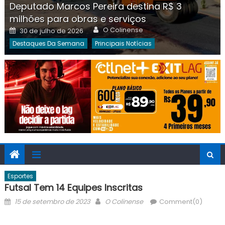
Deputado Marcos Pereira destina R$ 3
milhões para obras e serviços
Author
Posted
O Colinense
30 de julho de 2026
on
Destaques Da Semana
Principais Notícias
Esportes
Futsal Tem 14 Equipes Inscritas
Posted
Author
15 de setembro de 2023
O Colinense
Comment(0)
on