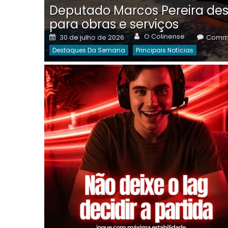
Deputado Marcos Pereira des
para obras e serviços
Author
Posted
O Colinense
30 de julho de 2026
Comme
on
Destaques Da Semana
Principais Notícias