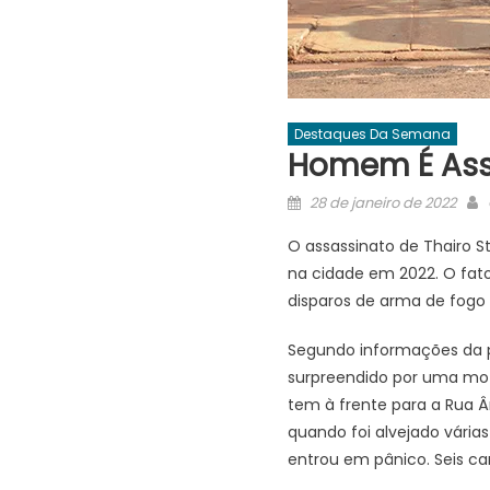
Destaques Da Semana
Homem É Assa
Posted
28 de janeiro de 2022
on
O assassinato de Thairo St
na cidade em 2022. O fat
disparos de arma de fogo p
Segundo informações da p
surpreendido por uma moto
tem à frente para a Rua Ân
quando foi alvejado vária
entrou em pânico. Seis ca