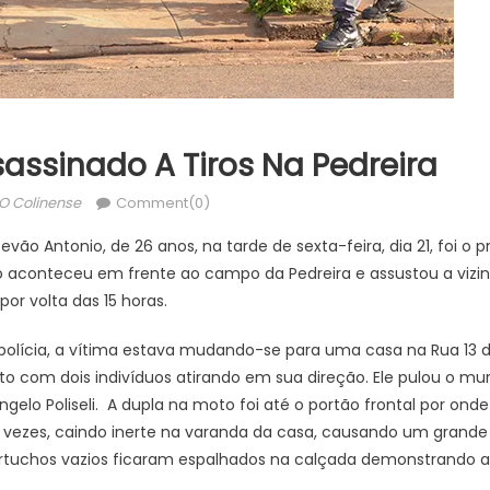
ssinado A Tiros Na Pedreira
Author
O Colinense
Comment(0)
evão Antonio, de 26 anos, na tarde de sexta-feira, dia 21, foi o 
o aconteceu em frente ao campo da Pedreira e assustou a vizin
or volta das 15 horas.
olícia, a vítima estava mudando-se para uma casa na Rua 13 d
 com dois indivíduos atirando em sua direção. Ele pulou o mu
gelo Poliseli. A dupla na moto foi até o portão frontal por onde
s vezes, caindo inerte na varanda da casa, causando um grand
rtuchos vazios ficaram espalhados na calçada demonstrando a f