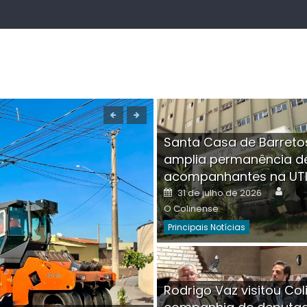
Santa Casa de Barreto
amplia permanência d
acompanhantes na UT
Auth
Posted
31 de julho de 2026
on
O Colinense
Principais Notícias
Boutique na Av. Â
Rodrigo Vaz visitou Col
invadida por cri
Aut