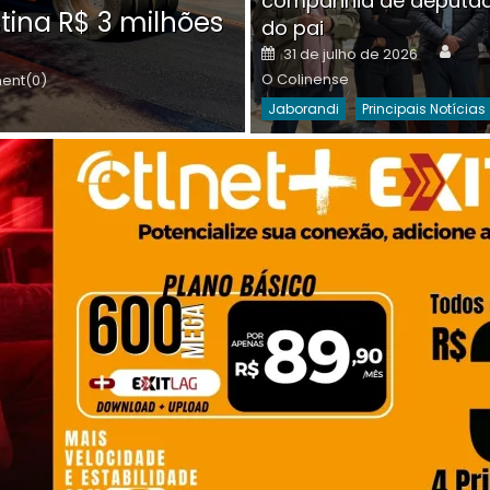
companhia de deputa
Posted
O C
30 de julho de 2026
tina R$ 3 milhões
on
do pai
Destaques Da Semana
Princip
Auth
Posted
31 de julho de 2026
on
O Colinense
nt(0)
Jaborandi
Principais Notícias