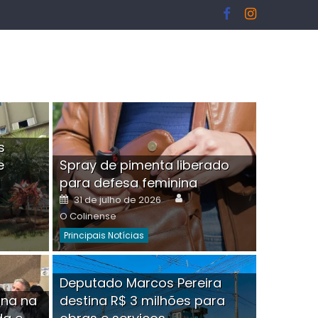
s
e
Spray de pimenta liberado
I
para defesa feminina
or
Author
Posted
31 de julho de 2026
on
O Colinense
Principais Notícias
ngelo Martins Tristão é
Deputado Marcos Pereira
ina na
destina R$ 3 milhões para
minoso mascarado
Empres
hor