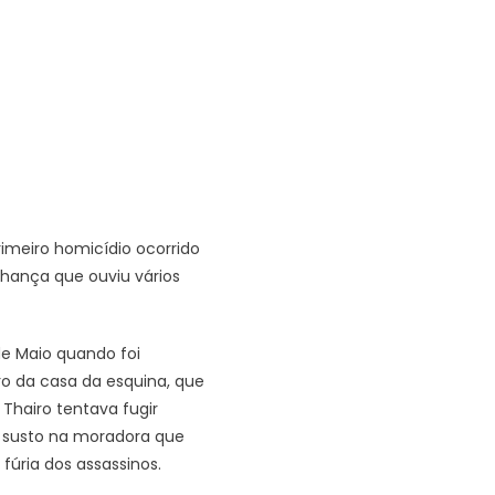
primeiro homicídio ocorrido
hança que ouviu vários
e Maio quando foi
ro da casa da esquina, que
 Thairo tentava fugir
e susto na moradora que
úria dos assassinos.