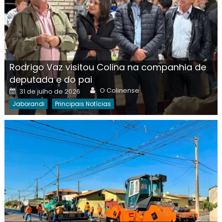
Rodrigo Vaz visitou Colina na companhia de
deputada e do pai
Author
Posted
O Colinense
31 de julho de 2026
on
Jaborandi
Principais Notícias