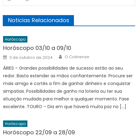
Noticias Relacionados
Horóscopo
Horóscopo 03/10 a 09/10
Author
Posted
O Colinense
3 de outubro de 2024
on
ÁRIES – Grandes possibilidades de sucesso estão ao seu
redor. Basta estender as mãos confiantemente. Procure ser
mais amigo e cortês a fim de ganhar dinheiro e conquistar
simpatias. Possibilidades de ganho na loteria ou ter sua
situação mudada para melhor a qualquer momento. Fase
excelente. TOURO – Dia em que haverá muita paz no […]
Horóscopo
Horóscopo 22/09 a 28/09