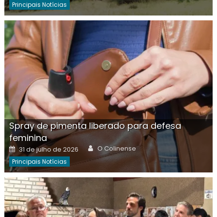
Principais Notícias
Spray de pimenta liberado para defesa
feminina
Author
Posted
O Colinense
31 de julho de 2026
on
Principais Notícias