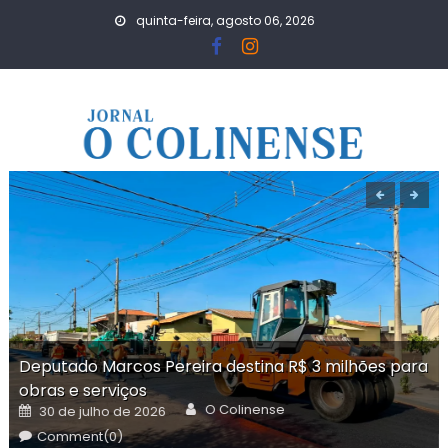
Skip
quinta-feira, agosto 06, 2026
to
content
Deputado Marcos Pereira destina R$ 3 milhões para
obras e serviços
Author
Posted
O Colinense
30 de julho de 2026
on
Comment(0)