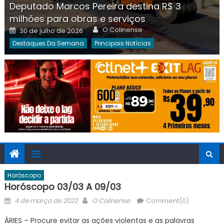
Deputado Marcos Pereira destina R$ 3
milhões para obras e serviços
Author
Posted
O Colinense
30 de julho de 2026
on
Destaques Da Semana
Principais Notícias
Horóscopo
Horóscopo 03/03 A 09/03
Posted
Author
4 de março de 2022
O Colinense
Comment(0)
on
ÁRIES – Procure evitar as ações violentas e as palavras