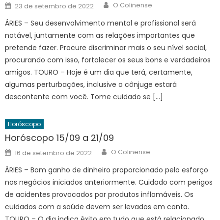
Author
Posted
O Colinense
23 de setembro de 2022
on
ÁRIES – Seu desenvolvimento mental e profissional será
notável, juntamente com as relações importantes que
pretende fazer. Procure discriminar mais o seu nível social,
procurando com isso, fortalecer os seus bons e verdadeiros
amigos. TOURO – Hoje é um dia que terá, certamente,
algumas perturbações, inclusive o cônjuge estará
descontente com você. Tome cuidado se […]
Horóscopo
Horóscopo 15/09 a 21/09
Author
Posted
O Colinense
16 de setembro de 2022
on
ÁRIES – Bom ganho de dinheiro proporcionado pelo esforço
nos negócios iniciados anteriormente. Cuidado com perigos
de acidentes provocados por produtos inflamáveis. Os
cuidados com a saúde devem ser levados em conta.
TOURO – O dia indica êxito em tudo que está relacionado