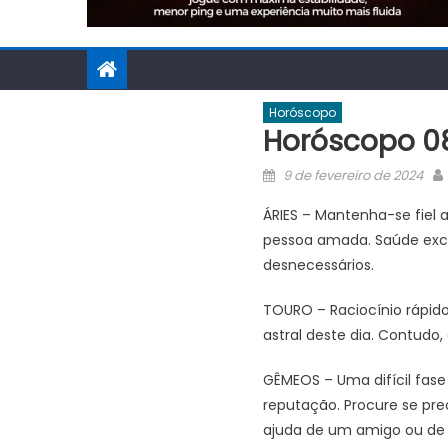
Horóscopo
Horóscopo 08
Posted
9 de fevereiro de 2024
on
ÁRIES – Mantenha-se fiel
pessoa amada. Saúde excel
desnecessários.
TOURO – Raciocínio rápido
astral deste dia. Contudo,
GÊMEOS – Uma difícil fase
reputação. Procure se pre
ajuda de um amigo ou de 