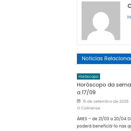
O
h
Noticias Relacion
Horóscopo
Horóscopo da seman
a 17/09
Posted
15 de setembro de 2025
on
O Colinense
ÁRIES – de 21/03 a 20/04 D
poderá beneficiá-lo nas 