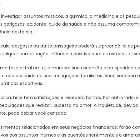
.
nvestigar assuntos místicos, a química, a medicina e as pesqui
as perigosas, acidente, cuide da saúde e não assuma compromis
ncia neste dia.
lo, desgosto ou atrito passageiro poderá surpreendê-lo as prim
 qualquer complicação. Influência positiva para os estudos, ass
uma fase astral em que marcará sua ascensão e prosperidade pr
i e não descuide de suas obrigações familiares. Você será be
práticas esportivas.
blica, hoje terá satisfações e receberá honras. Por outro lado, 
eculações que realizar. Sucesso no amor. A inquietude, devido
nte, pode deixar você cansado.
timentos relacionados em seus negócios financeiros, farão c
tivos aos assuntos íntimos e as questões sentimentais e amoros