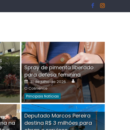
s
e
Spray de pimenta liberado
I
para defesa feminina
or
Author
Posted
31 de julho de 2026
on
O Colinense
Principais Notícias
ngelo Martins Tristão é
Deputado Marcos Pereira
ina na
destina R$ 3 milhões para
minoso mascarado
Empres
hor