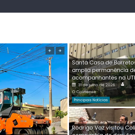
Santa Casa de Barreto
amplia permanência d
acompanhantes na UT
Auth
Posted
31 de julho de 2026
on
O Colinense
Principais Notícias
Boutique na Av. Â
Rodrigo Vaz visitou Col
invadida por cri
Aut