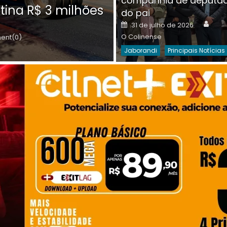
companhia de deputa
Posted
O C
30 de julho de 2026
tina R$ 3 milhões
on
do pai
Destaques Da Semana
Princip
Auth
Posted
31 de julho de 2026
on
O Colinense
nt(0)
Jaborandi
Principais Notícias