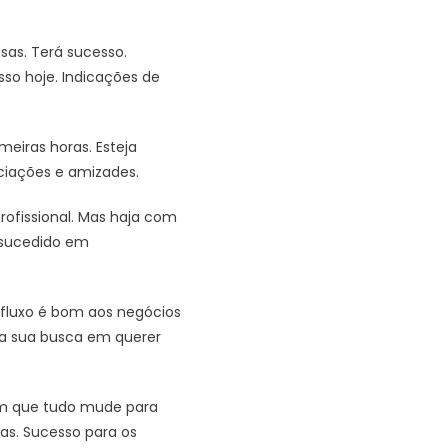
sas. Terá sucesso.
so hoje. Indicações de
eiras horas. Esteja
ociações e amizades.
ofissional. Mas haja com
m sucedido em
o fluxo é bom aos negócios
 a sua busca em querer
om que tudo mude para
as. Sucesso para os