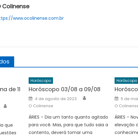
 Colinense
ttps://www.ocolinense.com.br
ados
Horóscopo
Horóscopo
a de 11
Horóscopo 03/08 a 09/08
Horósco
Author
Posted
Posted
4 de agosto de 2023
5 de ma
on
on
Author
O Colinense
O Colinens
ÁRIES – Dia um tanto quanto agitado
ÁRIES – No
para você. Mas, para que tudo saia a
elevação 
ia que
contento, deverá tomar uma
conhecimen
questões