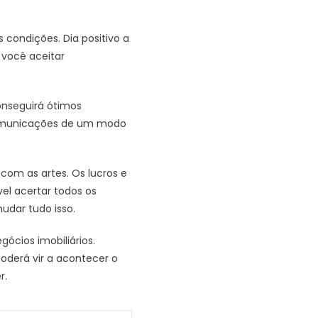
condições. Dia positivo a
 você aceitar
onseguirá ótimos
comunicações de um modo
 com as artes. Os lucros e
el acertar todos os
udar tudo isso.
gócios imobiliários.
poderá vir a acontecer o
r.