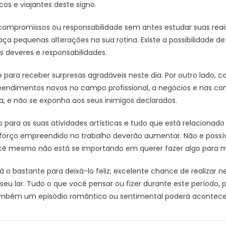
icos e viajantes deste signo.
mpromissos ou responsabilidade sem antes estudar suas reais 
Faça pequenas alterações na sua rotina. Existe a possibilidade de
 deveres e responsabilidades.
para receber surpresas agradáveis neste dia. Por outro lado, c
eendimentos novos no campo profissional, a negócios e nas 
ia, e não se exponha aos seus inimigos declarados.
 para as suas atividades artísticas e tudo que está relacionado
forço empreendido no trabalho deverão aumentar. Não e possív
ocê mesmo não está se importando em querer fazer algo para m
á o bastante para deixá-lo feliz; excelente chance de realizar ne
 seu lar. Tudo o que você pensar ou fizer durante este período, 
ambém um episódio romântico ou sentimental poderá acontece