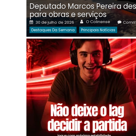
Deputado Marcos Pereira des
para obras e serviços
Author
Posted
O Colinense
30 de julho de 2026
Comme
on
Destaques Da Semana
Principais Notícias