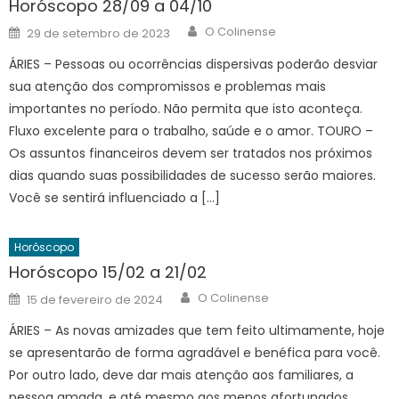
Horóscopo 28/09 a 04/10
Author
Posted
O Colinense
29 de setembro de 2023
on
ÁRIES – Pessoas ou ocorrências dispersivas poderão desviar
sua atenção dos compromissos e problemas mais
importantes no período. Não permita que isto aconteça.
Fluxo excelente para o trabalho, saúde e o amor. TOURO –
Os assuntos financeiros devem ser tratados nos próximos
dias quando suas possibilidades de sucesso serão maiores.
Você se sentirá influenciado a […]
Horóscopo
Horóscopo 15/02 a 21/02
Author
Posted
O Colinense
15 de fevereiro de 2024
on
ÁRIES – As novas amizades que tem feito ultimamente, hoje
se apresentarão de forma agradável e benéfica para você.
Por outro lado, deve dar mais atenção aos familiares, a
pessoa amada, e até mesmo aos menos afortunados.