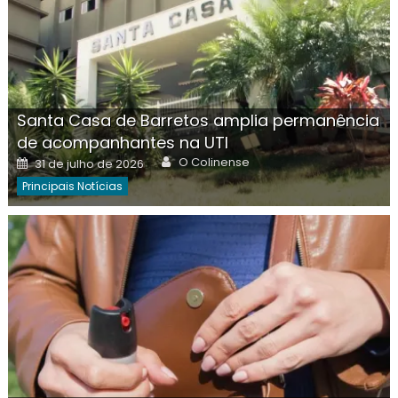
Santa Casa de Barretos amplia permanência
de acompanhantes na UTI
Author
Posted
O Colinense
31 de julho de 2026
on
Principais Notícias