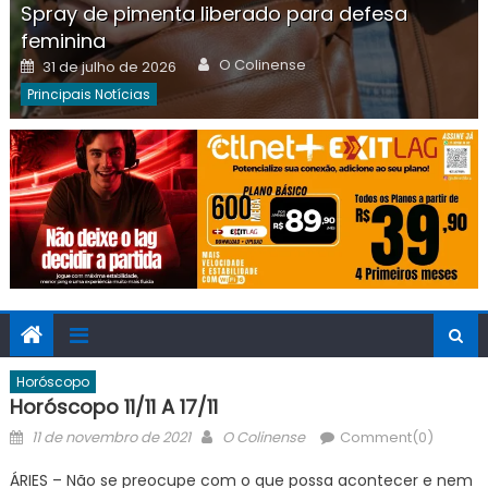
Spray de pimenta liberado para defesa
feminina
Author
Posted
O Colinense
31 de julho de 2026
on
Principais Notícias
Horóscopo
Horóscopo 11/11 A 17/11
Posted
Author
11 de novembro de 2021
O Colinense
Comment(0)
on
ÁRIES – Não se preocupe com o que possa acontecer e nem