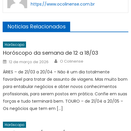
https://www.ocolinense.com.br
Noticias Relacionados
Horóscopo
Horóscopo da semana de 12 a 18/03
Author
Posted
O Colinense
12 de março de 2026
on
ÁRIES – de 21/03 a 20/04 – Não é um dia totalmente
favorável para tratar de assunto de viagens. Mas muito bom
para entabular negócios e obter novos conhecimentos
profissionais, para serem postos em prática. Confie em suas
forças e tudo terminará bem. TOURO – de 21/04 a 20/05 –
Os negócios que tem em […]
Horóscopo