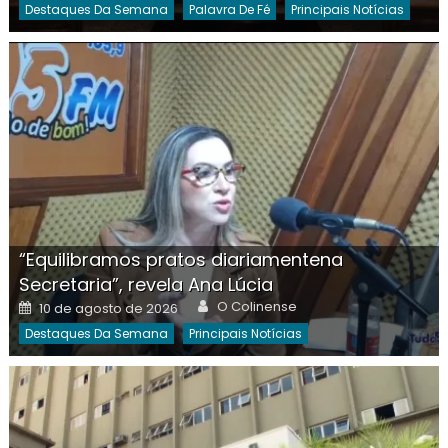
Destaques Da Semana
Palavra De Fé
Principais Notícias
“Equilibramos pratos diariamentena
Secretaria”, revela Ana Lúcia
Author
Posted
O Colinense
10 de agosto de 2026
on
Destaques Da Semana
Principais Notícias