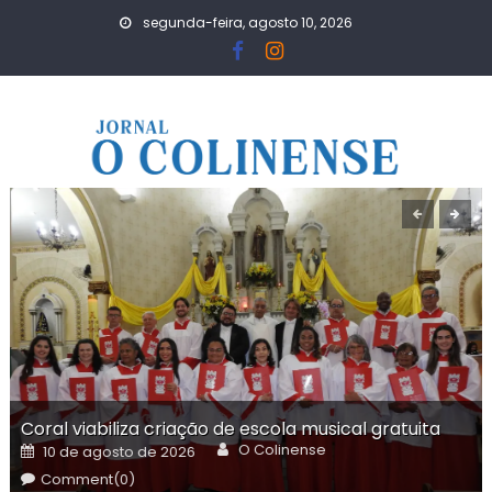
Skip
segunda-feira, agosto 10, 2026
to
content
Coral viabiliza criação de escola musical gratuita
Author
Posted
O Colinense
10 de agosto de 2026
on
Comment(0)