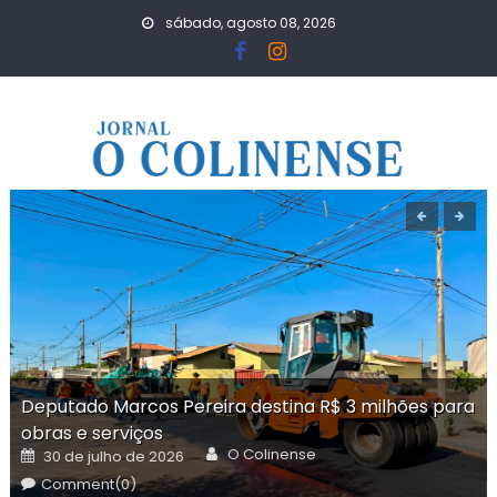
Skip
sábado, agosto 08, 2026
to
content
Deputado Marcos Pereira destina R$ 3 milhões para
obras e serviços
Author
Posted
O Colinense
30 de julho de 2026
on
Comment(0)