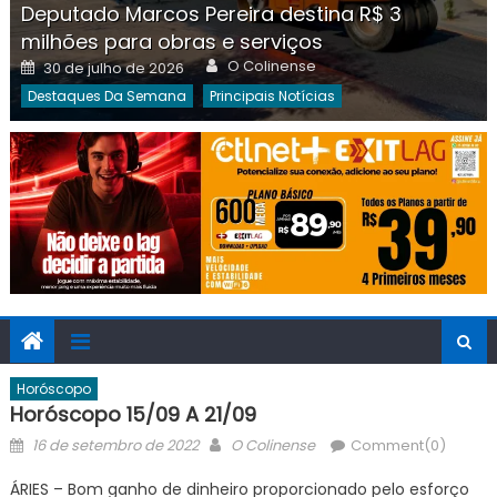
Deputado Marcos Pereira destina R$ 3
milhões para obras e serviços
Author
Posted
O Colinense
30 de julho de 2026
on
Destaques Da Semana
Principais Notícias
Horóscopo
Horóscopo 15/09 A 21/09
Posted
Author
16 de setembro de 2022
O Colinense
Comment(0)
on
ÁRIES – Bom ganho de dinheiro proporcionado pelo esforço