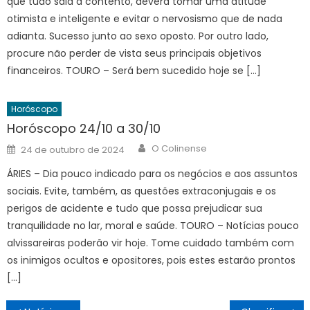
que tudo saia a contento, deverá tomar uma atitude
otimista e inteligente e evitar o nervosismo que de nada
adianta. Sucesso junto ao sexo oposto. Por outro lado,
procure não perder de vista seus principais objetivos
financeiros. TOURO – Será bem sucedido hoje se […]
Horóscopo
Horóscopo 24/10 a 30/10
Author
Posted
O Colinense
24 de outubro de 2024
on
ÁRIES – Dia pouco indicado para os negócios e aos assuntos
sociais. Evite, também, as questões extraconjugais e os
perigos de acidente e tudo que possa prejudicar sua
tranquilidade no lar, moral e saúde. TOURO – Notícias pouco
alvissareiras poderão vir hoje. Tome cuidado também com
os inimigos ocultos e opositores, pois estes estarão prontos
[…]
Navegação