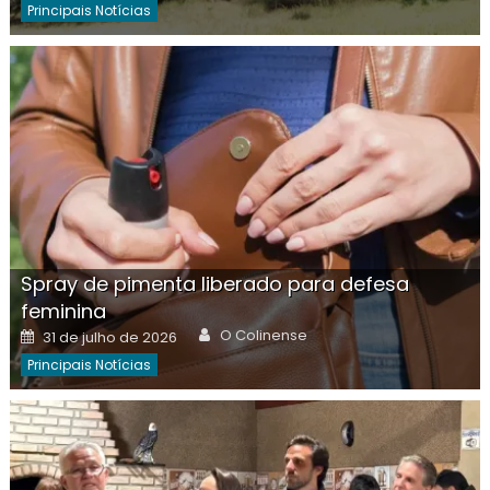
Principais Notícias
Spray de pimenta liberado para defesa
feminina
Author
Posted
O Colinense
31 de julho de 2026
on
Principais Notícias