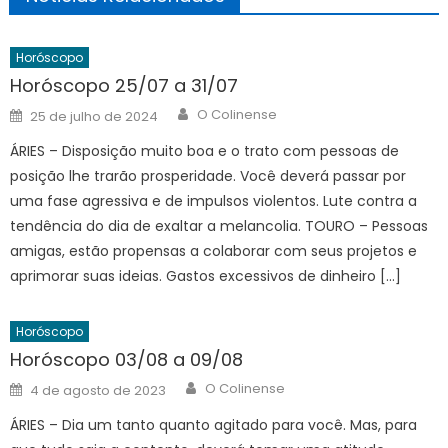
Horóscopo
Horóscopo 25/07 a 31/07
Author
Posted
O Colinense
25 de julho de 2024
on
ÁRIES – Disposição muito boa e o trato com pessoas de
posição lhe trarão prosperidade. Você deverá passar por
uma fase agressiva e de impulsos violentos. Lute contra a
tendência do dia de exaltar a melancolia. TOURO – Pessoas
amigas, estão propensas a colaborar com seus projetos e
aprimorar suas ideias. Gastos excessivos de dinheiro […]
Horóscopo
Horóscopo 03/08 a 09/08
Author
Posted
O Colinense
4 de agosto de 2023
on
ÁRIES – Dia um tanto quanto agitado para você. Mas, para