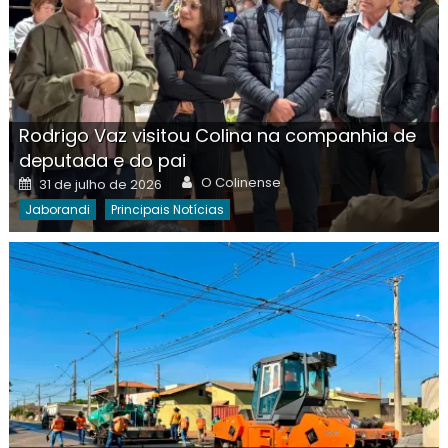
Rodrigo Vaz visitou Colina na companhia de
deputada e do pai
Author
Posted
O Colinense
31 de julho de 2026
on
Jaborandi
Principais Notícias