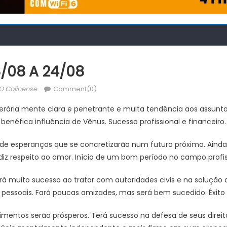
/08 A 24/08
Author
O Colinense
Comment(0)
iterária mente clara e penetrante e muita tendência aos assunto
benéfica influência de Vênus. Sucesso profissional e financeiro.
de esperanças que se concretizarão num futuro próximo. Aind
diz respeito ao amor. Início de um bom período no campo profiss
á muito sucesso ao tratar com autoridades civis e na solução
 e pessoais. Fará poucas amizades, mas será bem sucedido. Êxito r
entos serão prósperos. Terá sucesso na defesa de seus direito