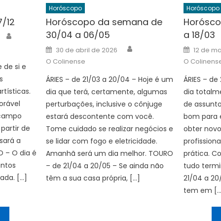
Horóscopo
Horóscopo
7/12
Horóscopo da semana de
Horósco
30/04 a 06/05
a 18/03
Author
Author
Posted
Posted
30 de abril de 2026
12 de m
on
on
O Colinense
O Colinens
 de si e
s
ÁRIES – de 21/03 a 20/04 – Hoje é um
ÁRIES – de
rtísticas.
dia que terá, certamente, algumas
dia totalm
orável
perturbações, inclusive o cônjuge
de assunto
 campo
estará descontente com você.
bom para 
 partir de
Tome cuidado se realizar negócios e
obter nov
sará a
se lidar com fogo e eletricidade.
profission
O – O dia é
Amanhã será um dia melhor. TOURO
prática. C
entos
– de 21/04 a 20/05 – Se ainda não
tudo term
ada. […]
têm a sua casa própria, […]
21/04 a 20
tem em […