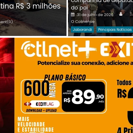
companhia de deputa
Posted
O C
30 de julho de 2026
tina R$ 3 milhões
on
do pai
Destaques Da Semana
Princip
Auth
Posted
31 de julho de 2026
on
O Colinense
nt(0)
Jaborandi
Principais Notícias