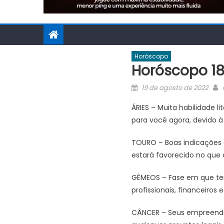
Horóscopo
Horóscopo 18
Posted
19 de agosto de 2022
on
ÁRIES – Muita habilidade l
para você agora, devido à 
TOURO – Boas indicações 
estará favorecido no que 
GÊMEOS – Fase em que ter
profissionais, financeiros
CÂNCER – Seus empreendim