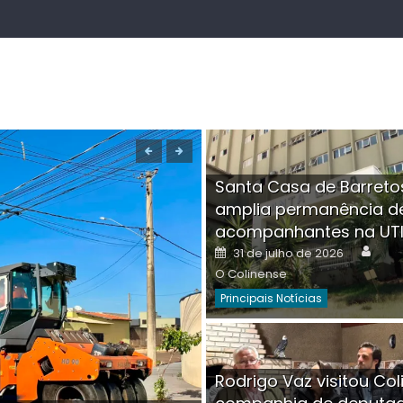
Santa Casa de Barreto
amplia permanência d
acompanhantes na UT
Auth
Posted
31 de julho de 2026
on
O Colinense
Principais Notícias
Boutique na Av. Â
Rodrigo Vaz visitou Col
invadida por cri
Aut