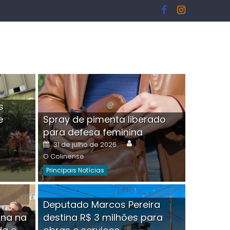
s
e
Spray de pimenta liberado
I
para defesa feminina
or
Author
Posted
31 de julho de 2026
on
O Colinense
Principais Notícias
ngelo Martins Tristão é
Deputado Marcos Pereira
ina na
destina R$ 3 milhões para
minoso mascarado
Empres
hor