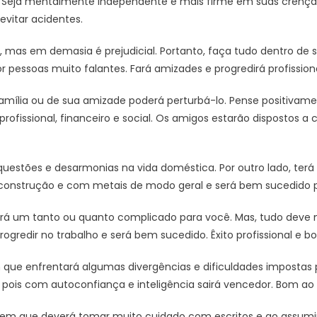
s. Seja mentalmente independente e mais firme em suas crenç
vitar acidentes.
 mas em demasia é prejudicial. Portanto, faça tudo dentro de su
or pessoas muito falantes. Fará amizades e progredirá profissio
mília ou de sua amizade poderá perturbá-lo. Pense positivamen
ofissional, financeiro e social. Os amigos estarão dispostos a 
 questões e desarmonias na vida doméstica. Por outro lado, ter
construção e com metais de modo geral e será bem sucedido p
rá um tanto ou quanto complicado para você. Mas, tudo deve 
rogredir no trabalho e será bem sucedido. Êxito profissional e b
ue enfrentará algumas divergências e dificuldades impostas po
, pois com autoconfiança e inteligência sairá vencedor. Bom a
m que deverá tomar muito cuidado com escritos e ao assumir