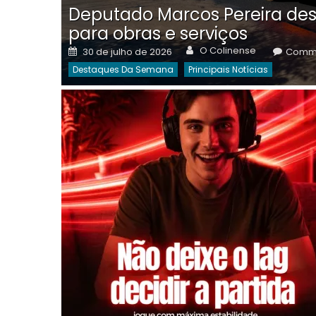
Deputado Marcos Pereira des
para obras e serviços
Author
Posted
O Colinense
30 de julho de 2026
Comme
on
Destaques Da Semana
Principais Notícias