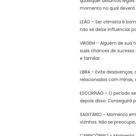
quaisquer assuntos legai
momento no qual deverá e
LEÃO – Ser otimista é bom,
não se deixe influenciar p
VIRGEM – Alguém de sua fa
suas chances de sucesso pr
e familiar.
LIBRA – Evite desavenças,
relacionados com minas, 
ESCORPIÃO – O período se
depois disso. Conseguirá p
SAGITÁRIO – Momento em q
vizinhos. Não se preocupe
CAPRICÓRNIO – Momento e