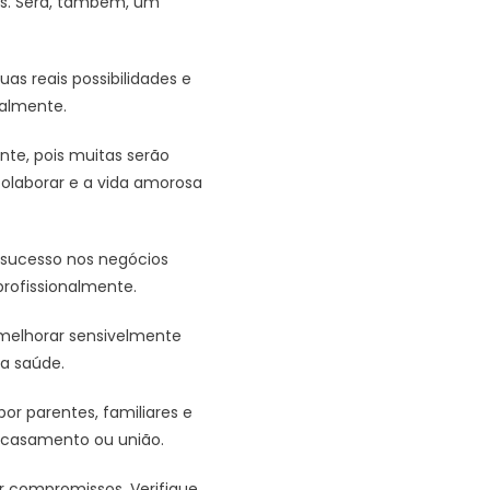
as. Será, também, um
as reais possibilidades e
nalmente.
te, pois muitas serão
colaborar e a vida amorosa
á sucesso nos negócios
rofissionalmente.
melhorar sensivelmente
oa saúde.
r parentes, familiares e
o casamento ou união.
 compromissos. Verifique