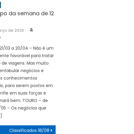
po da semana de 12
Author
arço de 2026
e
 21/03 a 20/04 – Não é um
ente favorável para tratar
 de viagens. Mas muito
entabular negócios e
os conhecimentos
ais, para serem postos em
onfie em suas forças e
inará bem. TOURO – de
/05 – Os negócios que
]
Classificados 18/08