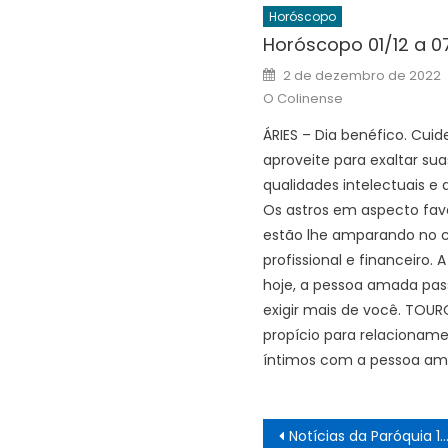
Horóscopo
Horóscopo 01/12 a 0
Posted
2 de dezembro de 2022
on
O Colinense
ÁRIES – Dia benéfico. Cuide
aproveite para exaltar sua
qualidades intelectuais e a
Os astros em aspecto fav
estão lhe amparando no
profissional e financeiro. A
hoje, a pessoa amada pas
exigir mais de você. TOUR
propício para relacionam
íntimos com a pessoa am
Navegação
Notícias da Paróquia 19/08 a 24/08