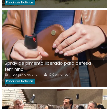
Principais Notícias
Spray de pimenta liberado para defesa
feminina
Author
Posted
O Colinense
31 de julho de 2026
on
Principais Notícias