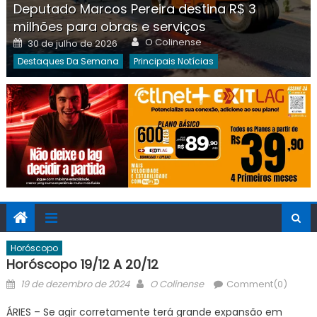
Deputado Marcos Pereira destina R$ 3
milhões para obras e serviços
Author
Posted
O Colinense
30 de julho de 2026
on
Destaques Da Semana
Principais Notícias
Horóscopo
Horóscopo 19/12 A 20/12
Posted
Author
19 de dezembro de 2024
O Colinense
Comment(0)
on
ÁRIES – Se agir corretamente terá grande expansão em