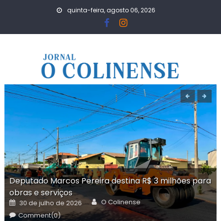
Skip
quinta-feira, agosto 06, 2026
to
content
Deputado Marcos Pereira destina R$ 3 milhões para
obras e serviços
Author
Posted
O Colinense
30 de julho de 2026
on
Comment(0)