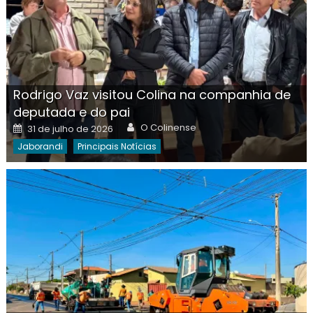
Rodrigo Vaz visitou Colina na companhia de
deputada e do pai
Author
Posted
O Colinense
31 de julho de 2026
on
Jaborandi
Principais Notícias