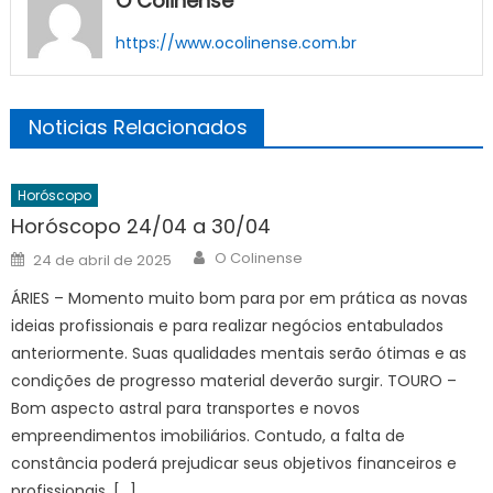
O Colinense
https://www.ocolinense.com.br
Noticias Relacionados
Horóscopo
Horóscopo 24/04 a 30/04
Author
Posted
O Colinense
24 de abril de 2025
on
ÁRIES – Momento muito bom para por em prática as novas
ideias profissionais e para realizar negócios entabulados
anteriormente. Suas qualidades mentais serão ótimas e as
condições de progresso material deverão surgir. TOURO –
Bom aspecto astral para transportes e novos
empreendimentos imobiliários. Contudo, a falta de
constância poderá prejudicar seus objetivos financeiros e
profissionais. […]