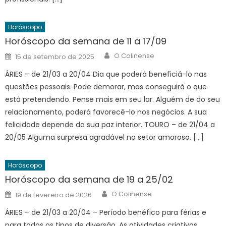
Horóscopo
Horóscopo da semana de 11 a 17/09
Author
Posted
O Colinense
15 de setembro de 2025
on
ÁRIES – de 21/03 a 20/04 Dia que poderá beneficiá-lo nas
questões pessoais. Pode demorar, mas conseguirá o que
está pretendendo. Pense mais em seu lar. Alguém de do seu
relacionamento, poderá favorecê-lo nos negócios. A sua
felicidade depende da sua paz interior. TOURO – de 21/04 a
20/05 Alguma surpresa agradável no setor amoroso. […]
Horóscopo
Horóscopo da semana de 19 a 25/02
Author
Posted
O Colinense
19 de fevereiro de 2026
on
ÁRIES – de 21/03 a 20/04 – Período benéfico para férias e
para todos os tipos de diversão. As atividades criativas