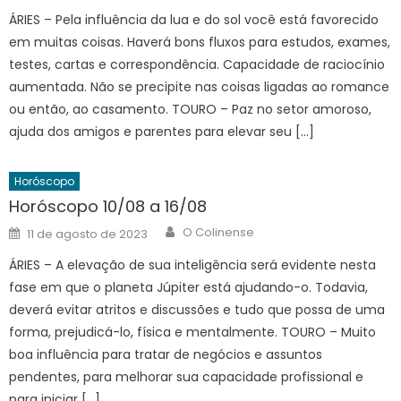
ÁRIES – Pela influência da lua e do sol você está favorecido
em muitas coisas. Haverá bons fluxos para estudos, exames,
testes, cartas e correspondência. Capacidade de raciocínio
aumentada. Não se precipite nas coisas ligadas ao romance
ou então, ao casamento. TOURO – Paz no setor amoroso,
ajuda dos amigos e parentes para elevar seu […]
Horóscopo
Horóscopo 10/08 a 16/08
Author
Posted
O Colinense
11 de agosto de 2023
on
ÁRIES – A elevação de sua inteligência será evidente nesta
fase em que o planeta Júpiter está ajudando-o. Todavia,
deverá evitar atritos e discussões e tudo que possa de uma
forma, prejudicá-lo, física e mentalmente. TOURO – Muito
boa influência para tratar de negócios e assuntos
pendentes, para melhorar sua capacidade profissional e
para iniciar […]