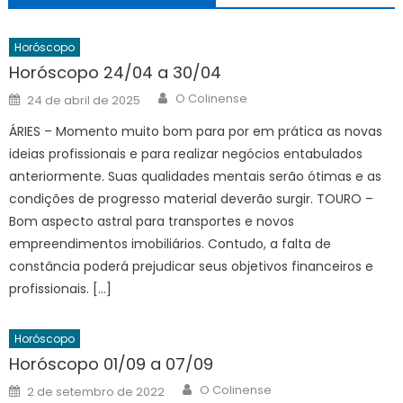
Horóscopo
Horóscopo 24/04 a 30/04
Author
Posted
O Colinense
24 de abril de 2025
on
ÁRIES – Momento muito bom para por em prática as novas
ideias profissionais e para realizar negócios entabulados
anteriormente. Suas qualidades mentais serão ótimas e as
condições de progresso material deverão surgir. TOURO –
Bom aspecto astral para transportes e novos
empreendimentos imobiliários. Contudo, a falta de
constância poderá prejudicar seus objetivos financeiros e
profissionais. […]
Horóscopo
Horóscopo 01/09 a 07/09
Author
Posted
O Colinense
2 de setembro de 2022
on