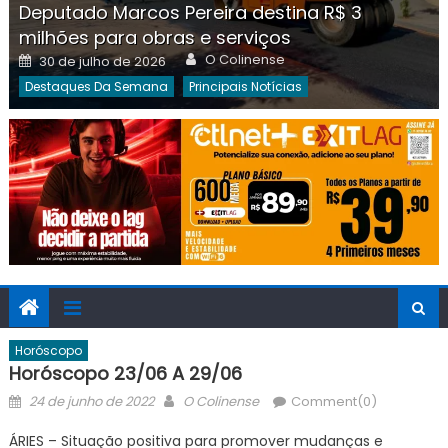
Deputado Marcos Pereira destina R$ 3
milhões para obras e serviços
Author
Posted
O Colinense
30 de julho de 2026
on
Destaques Da Semana
Principais Notícias
Horóscopo
Horóscopo 23/06 A 29/06
Posted
Author
24 de junho de 2022
O Colinense
Comment(0)
on
ÁRIES – Situação positiva para promover mudanças e