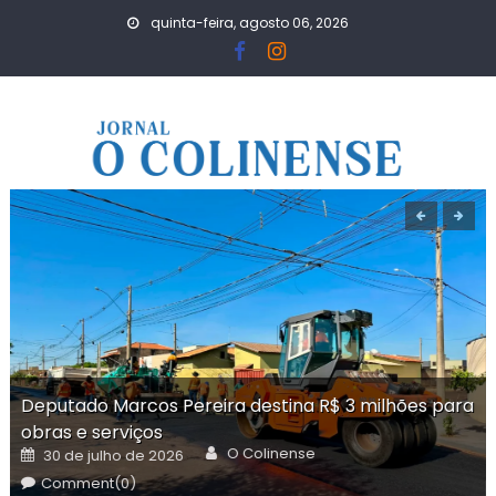
Skip
quinta-feira, agosto 06, 2026
to
content
Deputado Marcos Pereira destina R$ 3 milhões para
obras e serviços
Author
Posted
O Colinense
30 de julho de 2026
on
Comment(0)