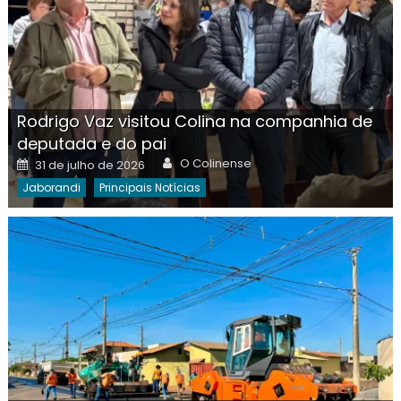
Rodrigo Vaz visitou Colina na companhia de
deputada e do pai
Author
Posted
O Colinense
31 de julho de 2026
on
Jaborandi
Principais Notícias