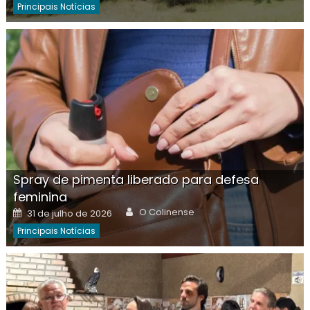
Principais Notícias
Spray de pimenta liberado para defesa
feminina
Author
Posted
O Colinense
31 de julho de 2026
on
Principais Notícias