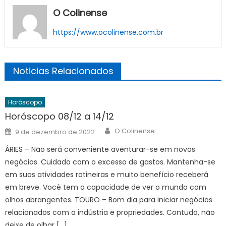
O Colinense
https://www.ocolinense.com.br
Noticias Relacionados
Horóscopo
Horóscopo 08/12 a 14/12
Author
Posted
O Colinense
9 de dezembro de 2022
on
ÁRIES – Não será conveniente aventurar-se em novos
negócios. Cuidado com o excesso de gastos. Mantenha-se
em suas atividades rotineiras e muito benefício receberá
em breve. Você tem a capacidade de ver o mundo com
olhos abrangentes. TOURO – Bom dia para iniciar negócios
relacionados com a indústria e propriedades. Contudo, não
deixe de olhar […]