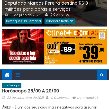
Deputado Marcos Pereira destina R$ 3
milhões para obras e serviços
Author
Posted
O Colinense
30 de julho de 2026
on
Destaques Da Semana
Principais Notícias
Horóscopo
Horóscopo 23/09 A 29/09
Posted
Author
23 de setembro de 2021
O Colinense
Comment(0)
on
ÁRIES – É um dos seus dias mais negativos para assumir