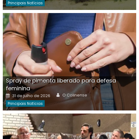
Principais Notícias
Spray de pimenta liberado para defesa
feminina
Author
Posted
O Colinense
31 de julho de 2026
on
Principais Notícias