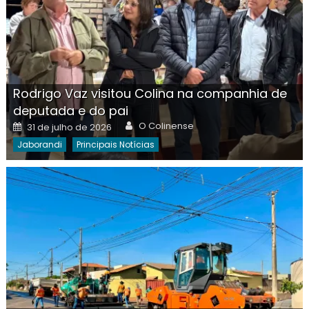
Rodrigo Vaz visitou Colina na companhia de
deputada e do pai
Author
Posted
O Colinense
31 de julho de 2026
on
Jaborandi
Principais Notícias