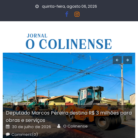
Skip
quinta-feira, agosto 06, 2026
to
content
Deputado Marcos Pereira destina R$ 3 milhões para
obras e serviços
Author
Posted
O Colinense
30 de julho de 2026
on
Comment(0)