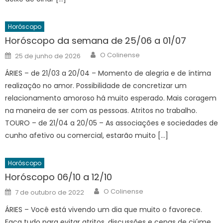
Horóscopo
Horóscopo da semana de 25/06 a 01/07
Author
Posted
O Colinense
25 de junho de 2026
on
ÁRIES – de 21/03 a 20/04 – Momento de alegria e de íntima
realização no amor. Possibilidade de concretizar um
relacionamento amoroso há muito esperado. Mais coragem
na maneira de ser com as pessoas. Atritos no trabalho.
TOURO – de 21/04 a 20/05 – As associações e sociedades de
cunho afetivo ou comercial, estarão muito […]
Horóscopo
Horóscopo 06/10 a 12/10
Author
Posted
O Colinense
7 de outubro de 2022
on
ÁRIES – Você está vivendo um dia que muito o favorece.
Faça tudo para evitar atritos, discussões e cenas de ciúme.