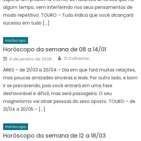
algum tempo, vem interferindo nos seus pensamentos de
modo repetitivo. TOURO – Tudo indica que você alcançará
sucesso em tudo […]
Horóscopo
Horóscopo da semana de 08 a 14/01
Author
Posted
O Colinense
8 de janeiro de 2026
on
ÁRIES – de 21/03 a 20/04 – Dia em que fará muitas relações,
mas poucas amizades sinceras e leais. Por outro lado, e bom
ir se precavendo, pois você entrará em uma fase
desfavorável e difícil, mas será passageira. O seu
magnetismo vai atrair pessoas do sexo oposto. TOURO – de
21/04 a 20/05 – […]
Horóscopo
Horóscopo da semana de 12 a 18/03