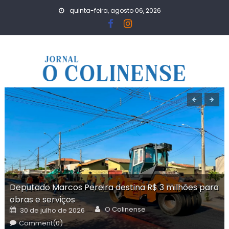
Skip
quinta-feira, agosto 06, 2026
to
content
Deputado Marcos Pereira destina R$ 3 milhões para
obras e serviços
Author
Posted
O Colinense
30 de julho de 2026
on
Comment(0)