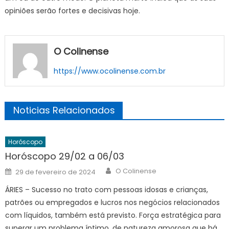
opiniões serão fortes e decisivas hoje.
O Colinense
https://www.ocolinense.com.br
Noticias Relacionados
Horóscopo
Horóscopo 29/02 a 06/03
Author
Posted
O Colinense
29 de fevereiro de 2024
on
ÁRIES – Sucesso no trato com pessoas idosas e crianças,
patrões ou empregados e lucros nos negócios relacionados
com líquidos, também está previsto. Força estratégica para
superar um problema íntimo, de natureza amorosa que há