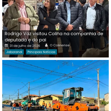
Rodrigo Vaz visitou Colina na companhia de
deputada e do pai
Author
Posted
O Colinense
31 de julho de 2026
on
Jaborandi
Principais Notícias