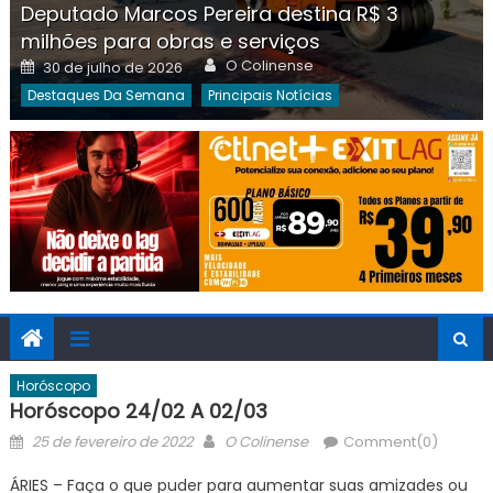
Deputado Marcos Pereira destina R$ 3
milhões para obras e serviços
Author
Posted
O Colinense
30 de julho de 2026
on
Destaques Da Semana
Principais Notícias
Horóscopo
Horóscopo 24/02 A 02/03
Posted
Author
25 de fevereiro de 2022
O Colinense
Comment(0)
on
ÁRIES – Faça o que puder para aumentar suas amizades ou