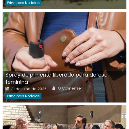
Principais Notícias
Spray de pimenta liberado para defesa
feminina
Author
Posted
O Colinense
31 de julho de 2026
on
Principais Notícias