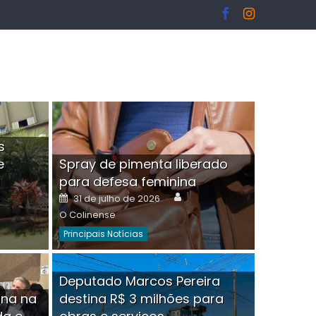
s
e
Spray de pimenta liberado
I
para defesa feminina
or
Author
Posted
31 de julho de 2026
on
O Colinense
Principais Notícias
ngelo Martins Tristão é
Deputado Marcos Pereira
ina na
destina R$ 3 milhões para
minoso mascarado
Empres
hor