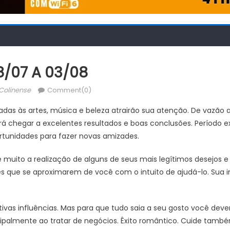
8/07 A 03/08
thor
Colinense
Comment(0)
gadas às artes, música e beleza atrairão sua atenção. De vazão a
á chegar a excelentes resultados e boas conclusões. Período 
rtunidades para fazer novas amizades.
 muito a realização de alguns de seus mais legítimos desejos
es que se aproximarem de você com o intuito de ajudá-lo. Sua in
vas influências. Mas para que tudo saia a seu gosto você dever
incipalmente ao tratar de negócios. Êxito romântico. Cuide tam