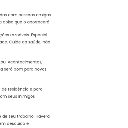
gadas com pessoas amigas.
 coisa que o aborrecerá.
ões razoáveis. Especial
dade. Cuide da saúde, não
ajou. Acontecimentos,
 dia será bom para novas
s de residência e para
 com seus inimigos
e de seu trabalho. Haverá
sem descuido e