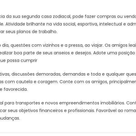
cia da sua segunda casa zodiacal, pode fazer compras ou vendas
. Atividade brilhante na vida social, esportiva, intelectual e ad
r seus planos de trabalho.
dia, questões com vizinhos e a pressa, ao viajar. Os amigos le
realizar boa parte de seus anseios e desejos. Adote uma posiçã
ue possa cumprir
tivas, discussões demoradas, demandas e toda e qualquer quest
adas com cautela e coragem. Conte com os amigos, principalm
e favorecida.
al para transportes e novos empreendimentos imobiliários. Cont
ar seus objetivos financeiros e profissionais. Favorável ao roma
mudanças.