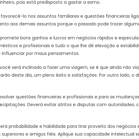
nheiro, pois está predisposto a gastar a esmo.
 favorecê-lo nos assuntos familiares e questões financeiras li
uanto aos demais assuntos porque o passado pode trazer alguma
a promete bons ganhos e lucros em negócios rápidos e especulaç
sticos e profissionais e tudo o que lhe dê elevação e estabili
xe influenciar por maus pensamentos.
você será inclinado a fazer uma viagem, se é que ainda não vi
farão deste dia, um pleno êxito e satisfações. Por outro lado, o
resolver questões financeiras e profissionais e para as mudança
precipitações. Deverá evitar atritos e disputas com autoridades,
rá probabilidade e habilidade para tirar proveito dos negócios 
 superiores e amigos fiéis. Aplique sua capacidade intelectual 