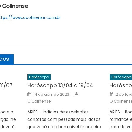
 Colinense
ttps://www.ocolinense.com.br
ados
Horóscopo
Horóscopo
31/07
Horóscopo 13/04 a 19/04
Horósco
Author
Author
Posted
Posted
14 de abril de 2023
2 de fev
on
on
O Colinense
O Colinens
boa e o
ÁRIES – Indícios de excelentes
ÁRIES – Boa
ição lhe
contatos com pessoas mais idosas
romance e
 deverá
que você e de bom nível financeiro
hora de v