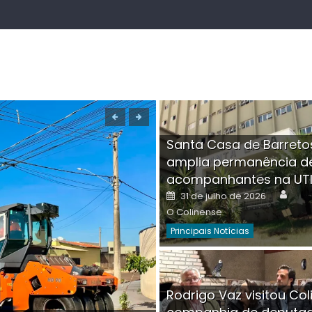
Santa Casa de Barreto
amplia permanência d
acompanhantes na UT
Auth
Posted
31 de julho de 2026
on
O Colinense
Principais Notícias
Boutique na Av. Â
Rodrigo Vaz visitou Col
invadida por cri
Aut