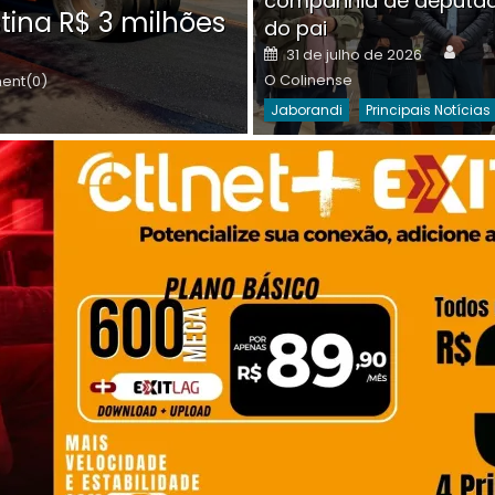
companhia de deputa
Posted
O C
30 de julho de 2026
tina R$ 3 milhões
on
do pai
Destaques Da Semana
Princip
Auth
Posted
31 de julho de 2026
on
O Colinense
nt(0)
Jaborandi
Principais Notícias