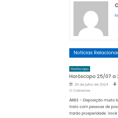
O
h
Noticias Relacion
Horóscopo
Horóscopo 25/07 a 
Posted
25 de julho de 2024
on
O Colinense
ÁRIES – Disposição muito 
trato com pessoas de pos
trarão prosperidade. Você