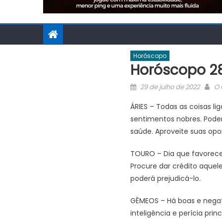
Horóscopo
Horóscopo 2
Posted
Au
29 de julho de 2022
O 
on
ÁRIES – Todas as coisas li
sentimentos nobres. Poder
saúde. Aproveite suas opo
TOURO – Dia que favorece
Procure dar crédito aquel
poderá prejudicá-lo.
GÊMEOS – Há boas e negati
inteligência e perícia pr