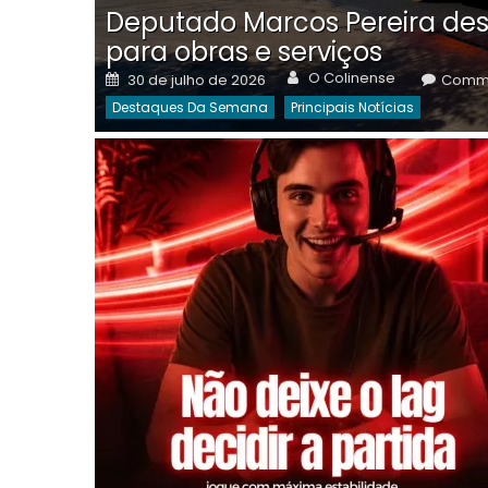
Deputado Marcos Pereira des
para obras e serviços
Author
Posted
O Colinense
30 de julho de 2026
Comme
on
Destaques Da Semana
Principais Notícias