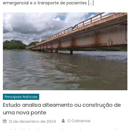
emergencial e o transporte de pacientes […]
Principais Notícias
Estudo analisa alteamento ou construção de
uma nova ponte
Author
Posted
O Colinense
12 de dezembro de 2024
on