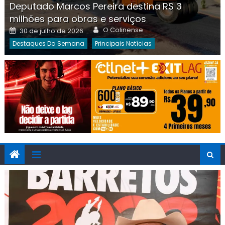
Deputado Marcos Pereira destina R$ 3
milhões para obras e serviços
Author
Posted
O Colinense
30 de julho de 2026
on
Destaques Da Semana
Principais Notícias