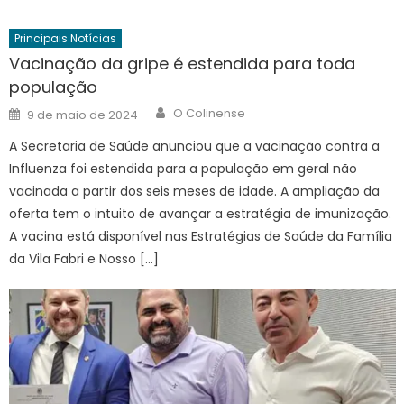
Principais Notícias
Vacinação da gripe é estendida para toda
população
Author
Posted
O Colinense
9 de maio de 2024
on
A Secretaria de Saúde anunciou que a vacinação contra a
Influenza foi estendida para a população em geral não
vacinada a partir dos seis meses de idade. A ampliação da
oferta tem o intuito de avançar a estratégia de imunização.
A vacina está disponível nas Estratégias de Saúde da Família
da Vila Fabri e Nosso […]