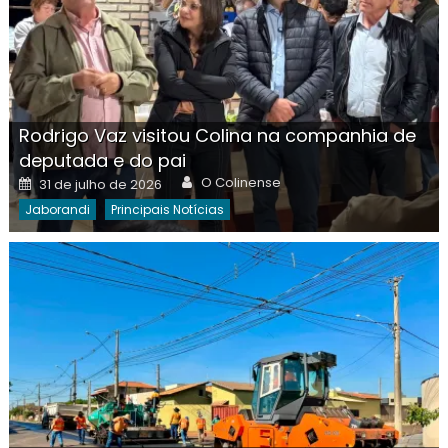
Rodrigo Vaz visitou Colina na companhia de
deputada e do pai
Author
Posted
O Colinense
31 de julho de 2026
on
Jaborandi
Principais Notícias