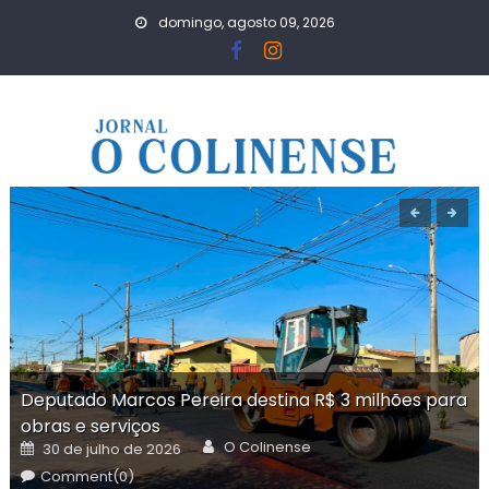
Skip
domingo, agosto 09, 2026
to
content
Deputado Marcos Pereira destina R$ 3 milhões para
obras e serviços
Author
Posted
O Colinense
30 de julho de 2026
on
Comment(0)