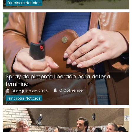
Principais Notícias
Spray de pimenta liberado para defesa
feminina
Author
Posted
O Colinense
31 de julho de 2026
on
Principais Notícias