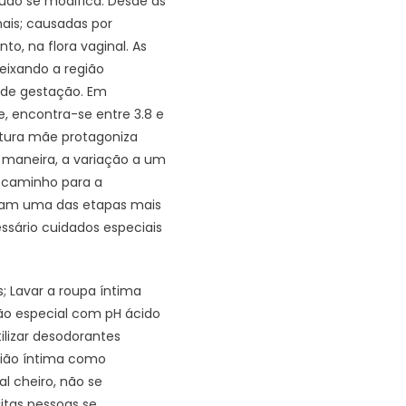
udo se modifica. Desde as
ais; causadas por
o, na flora vaginal. As
eixando a região
 de gestação. Em
e, encontra-se entre 3.8 e
utura mãe protagoniza
maneira, a variação a um
e caminho para a
ntam uma das etapas mais
essário cuidados especiais
s; Lavar a roupa íntima
ão especial com pH ácido
ilizar desodorantes
gião íntima como
al cheiro, não se
itas pessoas se