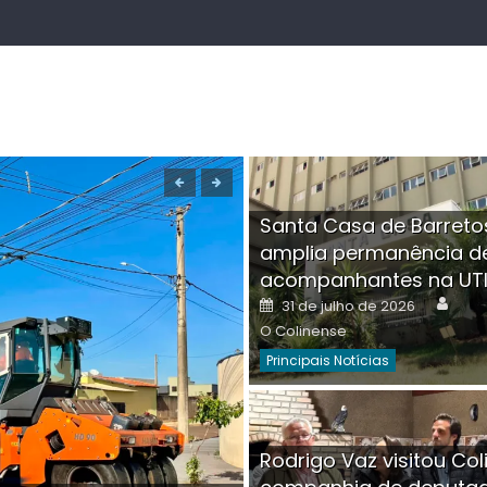
Santa Casa de Barreto
amplia permanência d
acompanhantes na UT
Auth
Posted
31 de julho de 2026
on
O Colinense
Principais Notícias
Boutique na Av. Â
Rodrigo Vaz visitou Col
invadida por cri
Aut