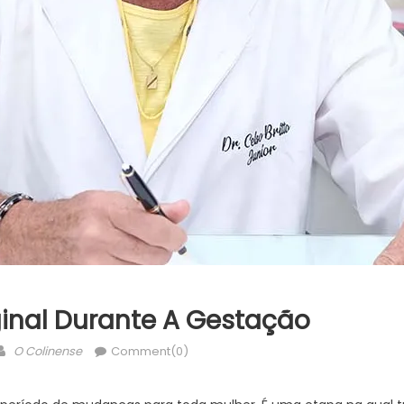
inal Durante A Gestação
Author
O Colinense
Comment(0)