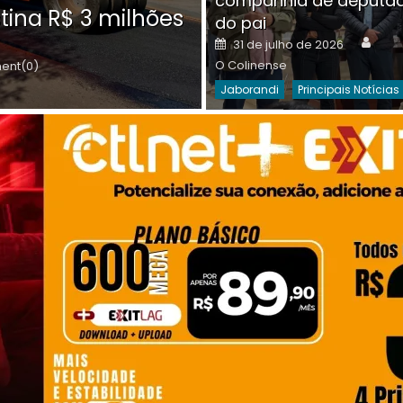
companhia de deputa
Posted
O C
30 de julho de 2026
tina R$ 3 milhões
on
do pai
Destaques Da Semana
Princip
Auth
Posted
31 de julho de 2026
on
O Colinense
nt(0)
Jaborandi
Principais Notícias