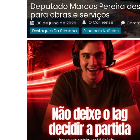
Deputado Marcos Pereira des
para obras e serviços
Author
Posted
O Colinense
30 de julho de 2026
Comme
on
Destaques Da Semana
Principais Notícias