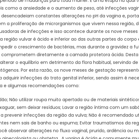
 período de mudanças para toda mulher. É uma etapa na qual t
eis como a ansiedade e o aumento de peso, até infecções vagin
desencadeiam constantes alterações no pH da vagina e, portant
 a proliferação de microrganismos que vivem nessa região, d
causadoras de infecções e isso acontece durante os nove meses
 região vulvar é ácido e inferior ao das outras partes do corpo 
impedir o crescimento de bactérias, mas durante a gravidez a f
e comprometem diretamente a camada protetora ácida. Desta 
lterar o equilíbrio em detrimento da flora habitual, servindo d
atógenos. Por esta razão, os nove meses de gestação represe
 adquirir infecções do trato genital inferior, sendo assim é nec
tima e algumas recomendações como:
ão; Não utilizar roupa muito apertada ou de materiais sintético
aguar, sem deixar resíduos; Lavar a região íntima com um sab
e a prevenir infecções da região da vulva; Não é recomendado ut
zantes nem sais de banho ou espuma; Evitar traumatismos da re
ocê observar alterações no fluxo vaginal, prurido, ardência ou m
o ginecologista ou obstetra. A vagina é ácida e comumente mu