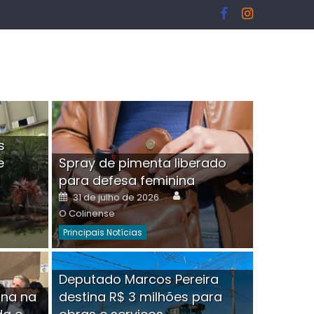
s
e
Spray de pimenta liberado
I
para defesa feminina
or
Author
Posted
31 de julho de 2026
on
O Colinense
Principais Notícias
ngelo Martins Tristão é
Deputado Marcos Pereira
ina na
destina R$ 3 milhões para
minoso mascarado
Empres
hor