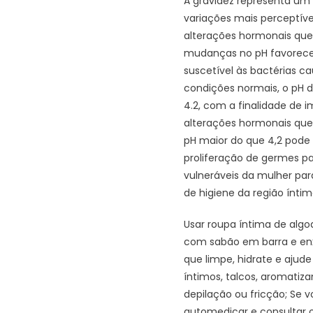
A gravidez representa um
variações mais perceptív
alterações hormonais que 
mudanças no pH favorecem
suscetível às bactérias 
condições normais, o pH da
4.2, com a finalidade de 
alterações hormonais qu
pH maior do que 4,2 pode a
proliferação de germes p
vulneráveis da mulher para
de higiene da região ín
Usar roupa íntima de algod
com sabão em barra e enx
que limpe, hidrate e ajud
íntimos, talcos, aromati
depilação ou fricção; Se v
automedicar e consultar 